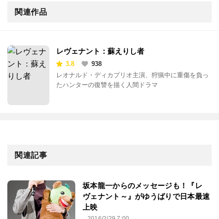
関連作品
レヴェナント：蘇えりし者
3.8
938
レオナルド・ディカプリオ主演、狩猟中に重傷を負っ
たハンターの復讐を描く人間ドラマ
関連記事
坂本龍一からのメッセージも！『レ
ヴェナント～』がゆうばりで日本最速
上映
2016/2/29 7:00