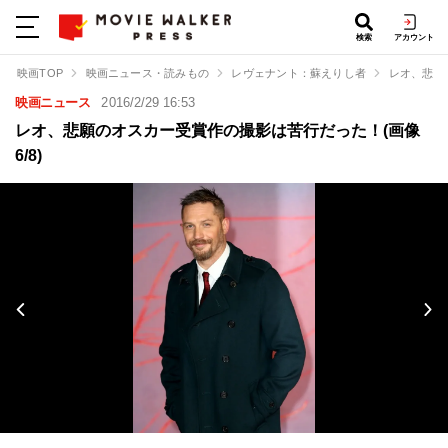
検索
アカウント
映画TOP
映画ニュース・読みもの
レヴェナント：蘇えりし者
レオ、悲願
映画ニュース
2016/2/29 16:53
レオ、悲願のオスカー受賞作の撮影は苦行だった！(画像
6/8)