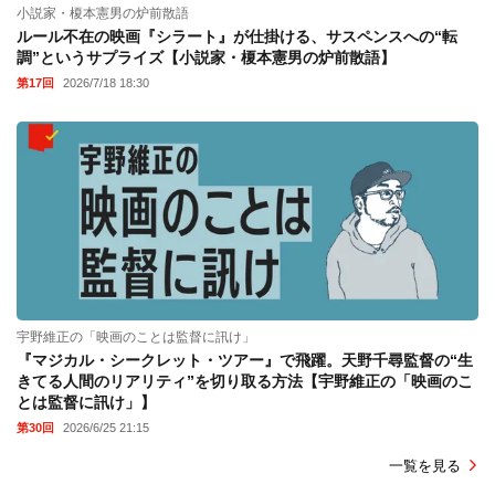
小説家・榎本憲男の炉前散語
ルール不在の映画『シラート』が仕掛ける、サスペンスへの“転
調”というサプライズ【小説家・榎本憲男の炉前散語】
第17回
2026/7/18 18:30
宇野維正の「映画のことは監督に訊け」
『マジカル・シークレット・ツアー』で飛躍。天野千尋監督の“生
きてる人間のリアリティ”を切り取る方法【宇野維正の「映画のこ
とは監督に訊け」】
第30回
2026/6/25 21:15
一覧を見る