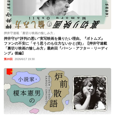
押井守連載「裏切り映画の愉しみ方」
押井守が“評判の悪い”実写映画を撮りたい理由。『ボトムズ』
ファンの不安に「そう思うのも仕方ないかと(笑)」【押井守連載
「裏切り映画の愉しみ方」最終回『バーン・アフター・リーディ
ング』後編】
第20回
2026/6/17 19:30