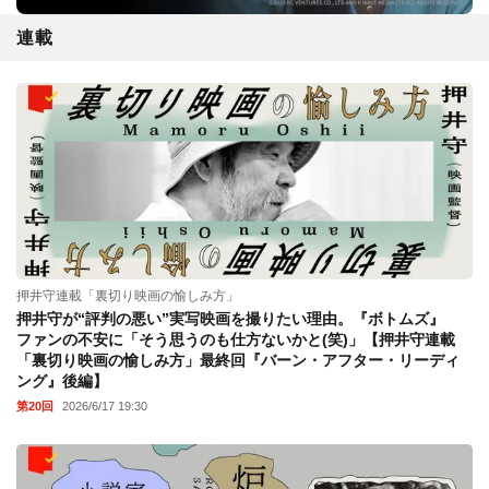
連載
押井守連載「裏切り映画の愉しみ方」
押井守が“評判の悪い”実写映画を撮りたい理由。『ボトムズ』
ファンの不安に「そう思うのも仕方ないかと(笑)」【押井守連載
「裏切り映画の愉しみ方」最終回『バーン・アフター・リーディ
ング』後編】
第20回
2026/6/17 19:30