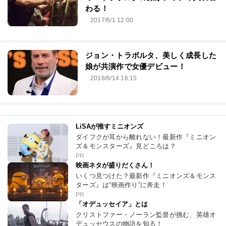
わる！
2017/6/1 12:00
ジョン・トラボルタ、美しく成長した
娘が共演作で女優デビュー！
2018/6/14 16:15
LiSAが推すミニオンズ
ダイフクが耳から離れない！最新作『ミニオン
ズ＆モンスターズ』見どころは？
PR
映画ネタが盛りだくさん！
いくつ見つけた？最新作『ミニオンズ＆モンス
ターズ』は“映画作り”に奔走！
PR
「オデュッセイア」とは
クリストファー・ノーラン監督が挑む、英雄オ
デュッセウスの物語を知る！