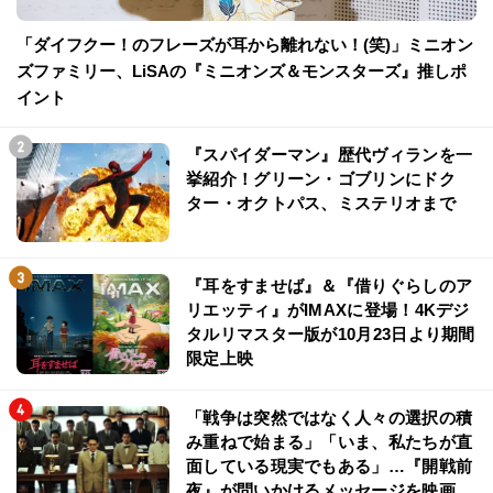
「ダイフクー！のフレーズが耳から離れない！(笑)」ミニオン
ズファミリー、LiSAの『ミニオンズ＆モンスターズ』推しポ
イント
『スパイダーマン』歴代ヴィランを一
挙紹介！グリーン・ゴブリンにドク
ター・オクトパス、ミステリオまで
『耳をすませば』＆『借りぐらしのア
リエッティ』がIMAXに登場！4Kデジ
タルリマスター版が10月23日より期間
限定上映
「戦争は突然ではなく人々の選択の積
み重ねで始まる」「いま、私たちが直
面している現実でもある」…『開戦前
夜』が問いかけるメッセージを映画