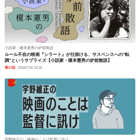
小説家・榎本憲男の炉前散語
ルール不在の映画『シラート』が仕掛ける、サスペンスへの“転
調”というサプライズ【小説家・榎本憲男の炉前散語】
第17回
2026/7/18 18:30
宇野維正の「映画のことは監督に訊け」