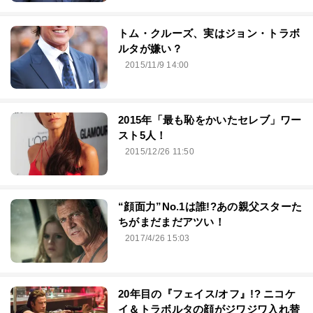
トム・クルーズ、実はジョン・トラボ
ルタが嫌い？
2015/11/9 14:00
2015年「最も恥をかいたセレブ」ワー
スト5人！
2015/12/26 11:50
“顔面力”No.1は誰!?あの親父スターた
ちがまだまだアツい！
2017/4/26 15:03
20年目の『フェイス/オフ』!? ニコケ
イ＆トラボルタの顔がジワジワ入れ替