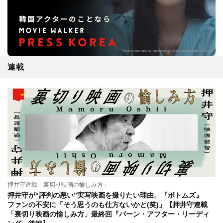
連載
押井守連載「裏切り映画の愉しみ方」
押井守が“評判の悪い”実写映画を撮りたい理由。『ボトムズ』
ファンの不安に「そう思うのも仕方ないかと(笑)」【押井守連載
「裏切り映画の愉しみ方」最終回『バーン・アフター・リーディ