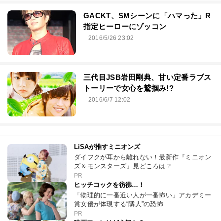
GACKT、SMシーンに「ハマった」R
指定ヒーローにゾッコン
2016/5/26 23:02
三代目JSB岩田剛典、甘い定番ラブス
トーリーで女心を鷲掴み!?
2016/6/7 12:02
LiSAが推すミニオンズ
ダイフクが耳から離れない！最新作『ミニオン
ズ＆モンスターズ』見どころは？
PR
ヒッチコックを彷彿…！
「物理的に一番近い人が一番怖い」アカデミー
賞女優が体現する“隣人”の恐怖
PR