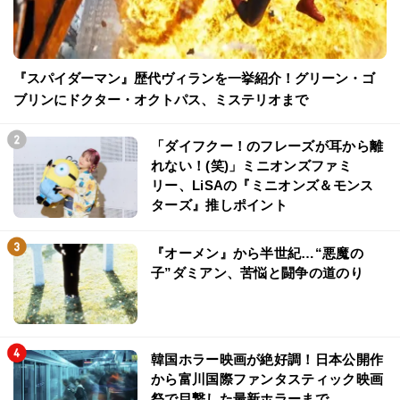
『スパイダーマン』歴代ヴィランを一挙紹介！グリーン・ゴ
ブリンにドクター・オクトパス、ミステリオまで
「ダイフクー！のフレーズが耳から離
れない！(笑)」ミニオンズファミ
リー、LiSAの『ミニオンズ＆モンス
ターズ』推しポイント
『オーメン』から半世紀…“悪魔の
子”ダミアン、苦悩と闘争の道のり
韓国ホラー映画が絶好調！日本公開作
から富川国際ファンタスティック映画
祭で目撃した最新ホラーまで