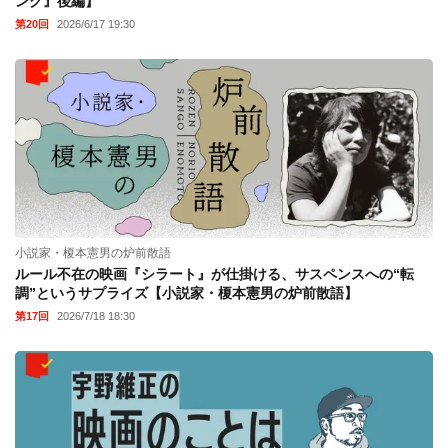
ング』後編】
第20回
2026/6/17 19:30
小説家・榎本憲男の炉前散語
ルール不在の映画『シラート』が仕掛ける、サスペンスへの“転
調”というサプライズ【小説家・榎本憲男の炉前散語】
第17回
2026/7/18 18:30