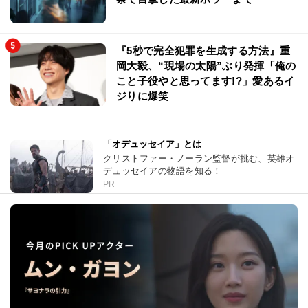
『5秒で完全犯罪を生成する方法』重
岡大毅、“現場の太陽”ぶり発揮「俺の
こと子役やと思ってます!?」愛あるイ
ジりに爆笑
「オデュッセイア」とは
クリストファー・ノーラン監督が挑む、英雄オ
デュッセイアの物語を知る！
PR