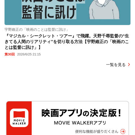
宇野維正の「映画のことは監督に訊け」
『マジカル・シークレット・ツアー』で飛躍。天野千尋監督の“生
きてる人間のリアリティ”を切り取る方法【宇野維正の「映画のこ
とは監督に訊け」】
第30回
2026/6/25 21:15
一覧を見る