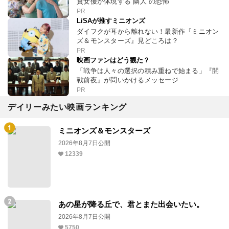
賞女優が体現する“隣人”の恐怖
PR
LiSAが推すミニオンズ
ダイフクが耳から離れない！最新作『ミニオン
ズ＆モンスターズ』見どころは？
PR
映画ファンはどう観た？
「戦争は人々の選択の積み重ねで始まる」『開
戦前夜』が問いかけるメッセージ
PR
デイリーみたい映画ランキング
ミニオンズ＆モンスターズ
2026年8月7日公開
12339
あの星が降る丘で、君とまた出会いたい。
2026年8月7日公開
5750