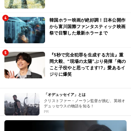
韓国ホラー映画が絶好調！日本公開作
から富川国際ファンタスティック映画
祭で目撃した最新ホラーまで
『5秒で完全犯罪を生成する方法』重
岡大毅、“現場の太陽”ぶり発揮「俺の
こと子役やと思ってます!?」愛あるイ
ジりに爆笑
「オデュッセイア」とは
クリストファー・ノーラン監督が挑む、英雄オ
デュッセウスの物語を知る！
PR