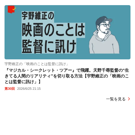
宇野維正の「映画のことは監督に訊け」
『マジカル・シークレット・ツアー』で飛躍。天野千尋監督の“生
きてる人間のリアリティ”を切り取る方法【宇野維正の「映画のこ
とは監督に訊け」】
第30回
2026/6/25 21:15
一覧を見る