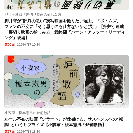
押井守連載「裏切り映画の愉しみ方」
押井守が“評判の悪い”実写映画を撮りたい理由。『ボトムズ』
ファンの不安に「そう思うのも仕方ないかと(笑)」【押井守連載
「裏切り映画の愉しみ方」最終回『バーン・アフター・リーディ
ング』後編】
第20回
2026/6/17 19:30
小説家・榎本憲男の炉前散語
ルール不在の映画『シラート』が仕掛ける、サスペンスへの“転
調”というサプライズ【小説家・榎本憲男の炉前散語】
第17回
2026/7/18 18:30