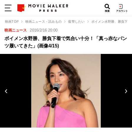
検索
アカウント
映画TOP
映画ニュース・読みもの
復讐したい
ボイメン水野勝、勝負下着
映画ニュース
2016/2/16 20:00
ボイメン水野勝、勝負下着で気合い十分！「真っ赤なパン
ツ履いてきた」(画像4/15)