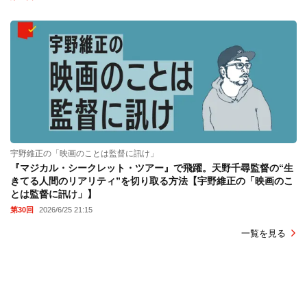
宇野維正の「映画のことは監督に訊け」
『マジカル・シークレット・ツアー』で飛躍。天野千尋監督の“生
きてる人間のリアリティ”を切り取る方法【宇野維正の「映画のこ
とは監督に訊け」】
第30回
2026/6/25 21:15
一覧を見る