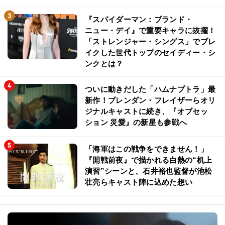
『スパイダーマン：ブランド・
ニュー・デイ』で重要キャラに抜擢！
「ストレンジャー・シングス」でブレ
イクした世代トップのセイディー・シ
ンクとは？
ついに動きだした「ハムナプトラ」最
新作！ブレンダン・フレイザーらオリ
ジナルキャストに続き、『オブセッ
ション 災愛』の新星も参戦へ
「海軍はこの戦争をできません！」
『開戦前夜』で描かれる白熱の“机上
演習”シーンと、石井裕也監督が池松
壮亮らキャスト陣に込めた想い