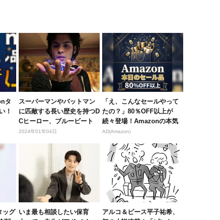
onタ
スーパーマンやバットマン
「え、こんなセールやって
い！
に匹敵する長い歴史を持つD
たの？」80％OFF以上が
Cヒーロー、ブルービート
続々登場！Amazonの本気
ルって...
が...
2024年01年04日
AD(Amazon)
がタッグ
いま最も相談したい保育
アルコ＆ピース平子祐希、