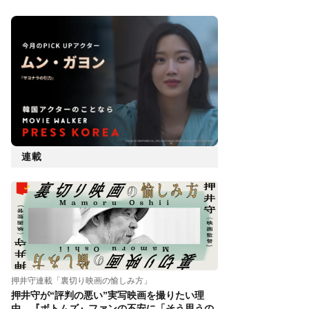
連載
押井守連載「裏切り映画の愉しみ方」
押井守が“評判の悪い”実写映画を撮りたい理
由。『ボトムズ』ファンの不安に「そう思うの