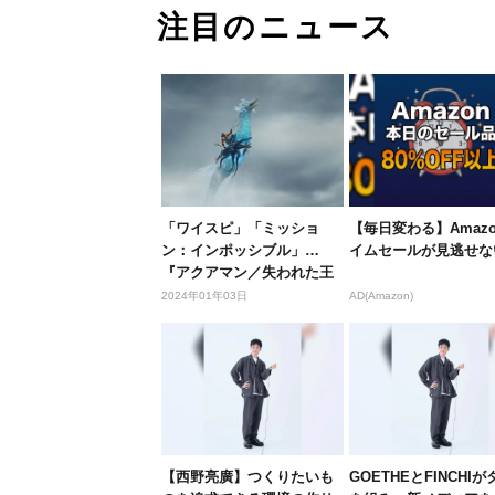
注目のニュース
「ワイスピ」「ミッショ
【毎日変わる】Amaz
ン：インポッシブル」…
イムセールが見逃せな
『アクアマン／失われた王
国』と一緒に...
2024年01年03日
AD(Amazon)
【西野亮廣】つくりたいも
GOETHEとFINCHI