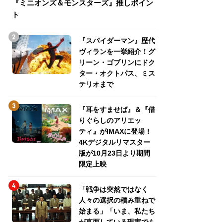
『ミニオンズ＆モンスターズ』推しポイン
トパス、ミステリ
ト
『スパイダーマン』歴代
ヴィランを一挙紹介！グ
リーン・ゴブリンにドク
ター・オクトパス、ミス
テリオまで
『耳をすませば』＆『借
りぐらしのアリエッ
ティ』がIMAXに登場！
4Kデジタルリマスター
版が10月23日より期間
限定上映
「戦争は突然ではなく
人々の選択の積み重ねで
始まる」「いま、私たち