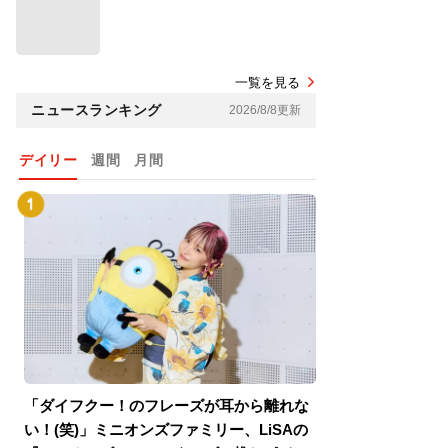
一覧を見る
ニュースランキング
2026/8/8更新
デイリー
週間
月間
「ダイフクー！のフレーズが耳から離れな
『スパイダーマン
い！(笑)」ミニオンズファミリー、LiSAの
介！グリーン・ゴ