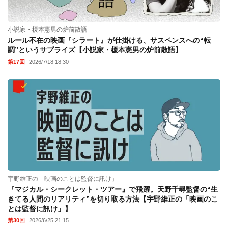
小説家・榎本憲男の炉前散語
ルール不在の映画『シラート』が仕掛ける、サスペンスへの“転
調”というサプライズ【小説家・榎本憲男の炉前散語】
第17回
2026/7/18 18:30
宇野維正の「映画のことは監督に訊け」
『マジカル・シークレット・ツアー』で飛躍。天野千尋監督の“生
きてる人間のリアリティ”を切り取る方法【宇野維正の「映画のこ
とは監督に訊け」】
第30回
2026/6/25 21:15