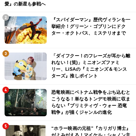
愛』の新星も参戦へ
『スパイダーマン』歴代ヴィランを一
挙紹介！グリーン・ゴブリンにドク
ター・オクトパス、ミステリオまで
「ダイフクー！のフレーズが耳から離
れない！(笑)」ミニオンズファミ
リー、LiSAの『ミニオンズ＆モンス
ターズ』推しポイント
恐竜映画にベトナム戦争をぶち込むと
こうなる！単なるトンデモ映画に収ま
らない『プリミティヴ・ウォー 恐竜
戦争』が描くジャンルの進化
“ホラー映画の元祖”『カリガリ博士』
がよみがえる！マイケル・シャノン主