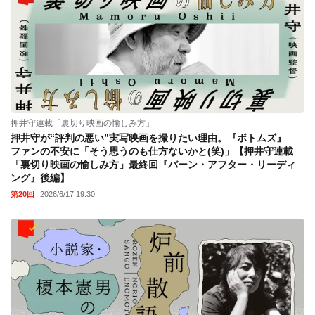
押井守連載「裏切り映画の愉しみ方」
押井守が“評判の悪い”実写映画を撮りたい理由。『ボトムズ』
ファンの不安に「そう思うのも仕方ないかと(笑)」【押井守連載
「裏切り映画の愉しみ方」最終回『バーン・アフター・リーディ
ング』後編】
第20回
2026/6/17 19:30