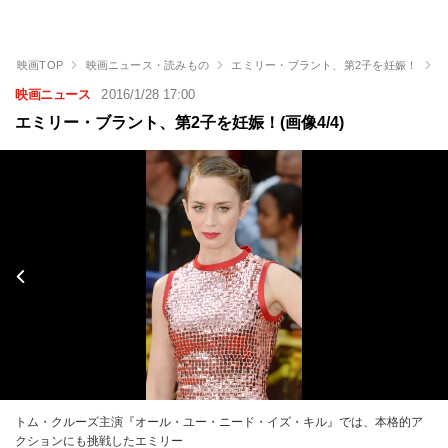
映画TOP
映画ニュース・読みもの
エミリー・ブラント、第2子を妊娠！
画
映画ニュース
2016/1/28 17:00
エミリー・ブラント、第2子を妊娠！(画像4/4)
トム・クルーズ主演『オール・ユー・ニード・イズ・キル』では、本格的ア
クションにも挑戦したエミリー