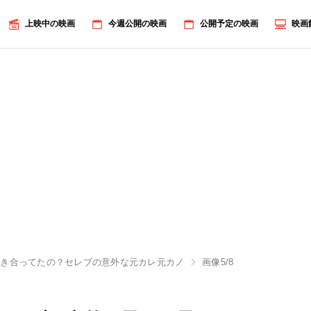
上映中の映画
今週公開の映画
公開予定の映画
映画
付き合ってたの？セレブの意外な元カレ元カノ
画像5/8