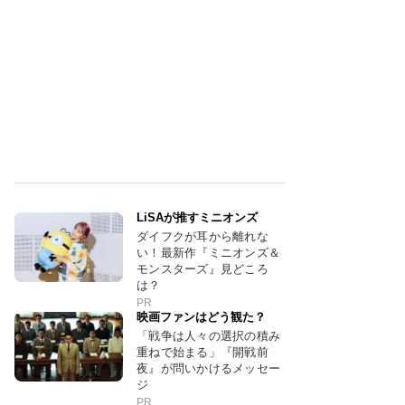
LiSAが推すミニオンズ
ダイフクが耳から離れな
い！最新作『ミニオンズ＆
モンスターズ』見どころ
は？
PR
映画ファンはどう観た？
「戦争は人々の選択の積み
重ねで始まる」『開戦前
夜』が問いかけるメッセー
ジ
PR