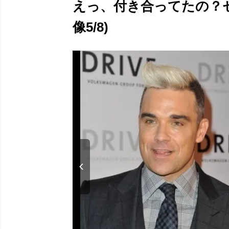
えっ、付き合ってたの？
像5/8)