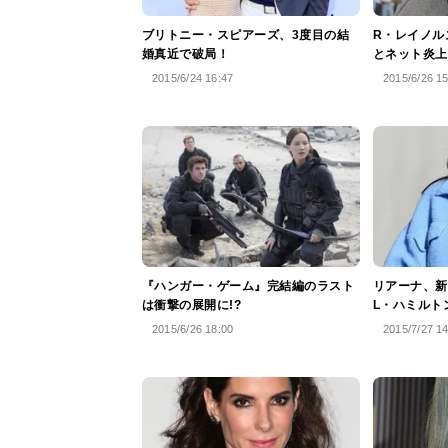
ブリトニー・スピアーズ、3度目の結
R・レイノル
婚真近で破局！
とネット炎上
2015/6/24 16:47
2015/6/26 1
『ハンガー・ゲーム』完結編のラスト
リアーナ、新
は衝撃の展開に!?
L・ハミルト
2015/6/26 18:00
2015/7/27 1