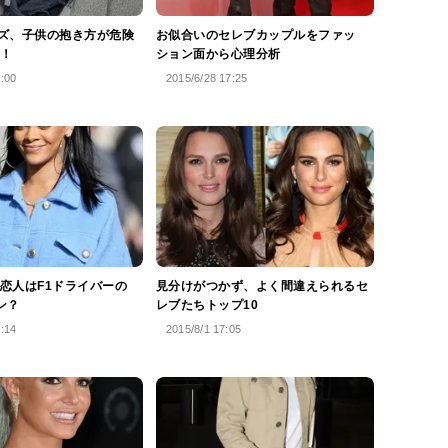
ズ、子供の抱き方が危険
お似合いのセレブカップルをファッ
！
ション面から心理分析
5:00
2015/6/28 17:25
恋人はF1ドライバーの
見分けがつかず、よく間違えられるセ
ン？
レブたちトップ10
4:14
2015/8/1 17:05