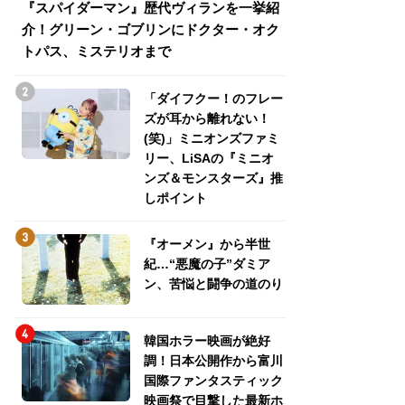
『スパイダーマン』歴代ヴィランを一挙紹
『スパイダーマン
介！グリーン・ゴブリンにドクター・オク
介！グリーン・ゴ
トパス、ミステリオまで
トパス、ミステリ
「ダイフクー！のフレー
ズが耳から離れない！
(笑)」ミニオンズファミ
リー、LiSAの『ミニオ
ンズ＆モンスターズ』推
しポイント
『オーメン』から半世
紀…“悪魔の子”ダミア
ン、苦悩と闘争の道のり
韓国ホラー映画が絶好
調！日本公開作から富川
国際ファンタスティック
映画祭で目撃した最新ホ