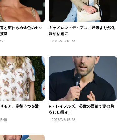
昔と変わらぬ金色のセク
キャメロン・ディアス、妊娠より劣化
披露
顔が話題に
45
2015/9/5 10:44
リモア、産後うつを激
R・レイノルズ、公衆の面前で妻の胸
をわし掴み！
15:49
2016/2/8 16:23