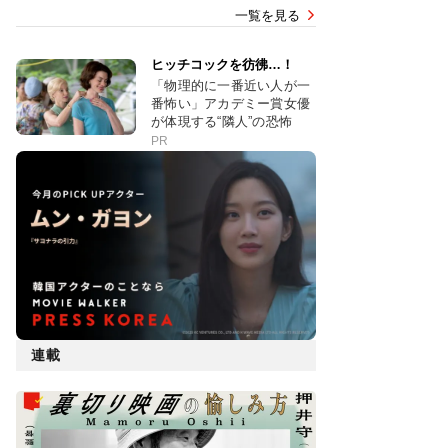
一覧を見る
ヒッチコックを彷彿…！
「物理的に一番近い人が一
番怖い」アカデミー賞女優
が体現する“隣人”の恐怖
PR
連載