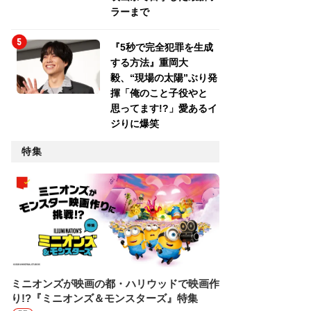
ラーまで
『5秒で完全犯罪を生成
する方法』重岡大
毅、“現場の太陽”ぶり発
揮「俺のこと子役やと
思ってます!?」愛あるイ
ジりに爆笑
特集
ミニオンズが映画の都・ハリウッドで映画作
り!?『ミニオンズ＆モンスターズ』特集