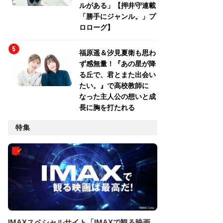
ルがある」【押井守連載
「勝手にジャンル。」プ
ロローグ】
福原遥＆汐見夏衛も思わ
ず感無量！『あの星が降
る丘で、君とまた出会い
たい。』で高校教師に
なった主人公の想いと成
長に胸を打たれる
特集
IMAXスペシャルサイト「IMAXで観る映画