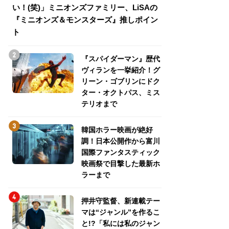
い！(笑)」ミニオンズファミリー、LiSAの
介！グリーン・ゴ
『ミニオンズ＆モンスターズ』推しポイン
トパス、ミステリ
ト
『スパイダーマン』歴代
ヴィランを一挙紹介！グ
リーン・ゴブリンにドク
ター・オクトパス、ミス
テリオまで
韓国ホラー映画が絶好
調！日本公開作から富川
国際ファンタスティック
映画祭で目撃した最新ホ
ラーまで
押井守監督、新連載テー
マは“ジャンル”を作るこ
と!?「私には私のジャン