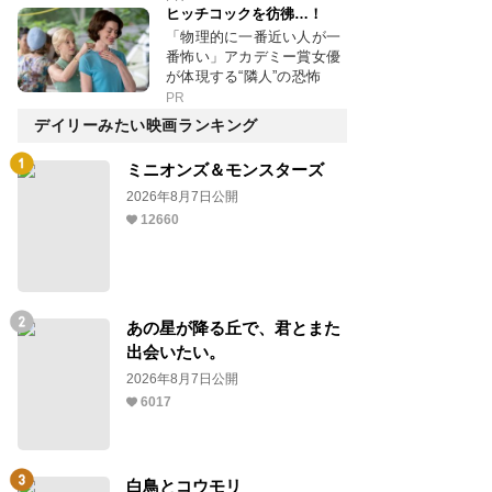
ヒッチコックを彷彿…！
「物理的に一番近い人が一
番怖い」アカデミー賞女優
が体現する“隣人”の恐怖
PR
デイリーみたい映画ランキング
ミニオンズ＆モンスターズ
2026年8月7日公開
12660
あの星が降る丘で、君とまた
出会いたい。
2026年8月7日公開
6017
白鳥とコウモリ