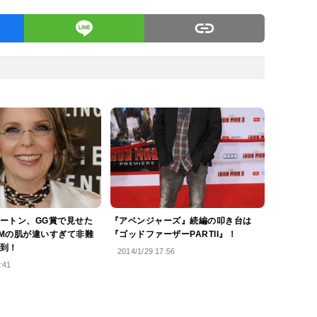
ートン、GG賞で見せた
『アベンジャーズ』続編の叩き台は
Mの肌が違いすぎて非難
『ゴッドファーザーPARTII』！
到！
2014/1/29 17:56
:41