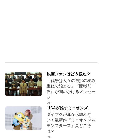
映画ファンはどう観た？
「戦争は人々の選択の積み
重ねで始まる」『開戦前
夜』が問いかけるメッセー
ジ
PR
LiSAが推すミニオンズ
ダイフクが耳から離れな
い！最新作『ミニオンズ＆
モンスターズ』見どころ
は？
PR