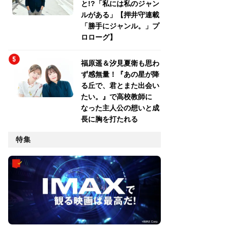
と!?「私には私のジャン
ルがある」【押井守連載
「勝手にジャンル。」プ
ロローグ】
福原遥＆汐見夏衛も思わ
ず感無量！『あの星が降
る丘で、君とまた出会い
たい。』で高校教師に
なった主人公の想いと成
長に胸を打たれる
特集