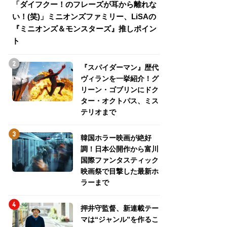
「ダイフクー！のフレーズが耳から離れな
『スパイダーマン
い！(笑)」ミニオンズファミリー、LiSAの
介！グリーン・ゴ
『ミニオンズ＆モンスターズ』推しポイン
トパス、ミステリ
ト
『スパイダーマン』歴代
ヴィランを一挙紹介！グ
リーン・ゴブリンにドク
ター・オクトパス、ミス
テリオまで
韓国ホラー映画が絶好
調！日本公開作から富川
国際ファンタスティック
映画祭で目撃した最新ホ
ラーまで
押井守監督、新連載テー
マは“ジャンル”を作るこ