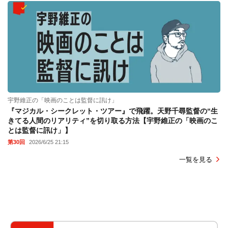
宇野維正の「映画のことは監督に訊け」
『マジカル・シークレット・ツアー』で飛躍。天野千尋監督の“生
きてる人間のリアリティ”を切り取る方法【宇野維正の「映画のこ
とは監督に訊け」】
第30回
2026/6/25 21:15
一覧を見る