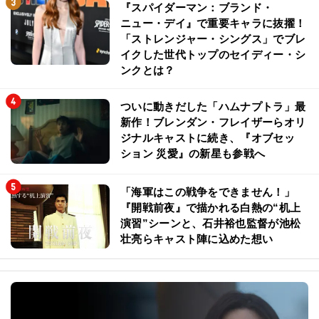
『スパイダーマン：ブランド・
ニュー・デイ』で重要キャラに抜擢！
「ストレンジャー・シングス」でブレ
イクした世代トップのセイディー・シ
ンクとは？
ついに動きだした「ハムナプトラ」最
新作！ブレンダン・フレイザーらオリ
ジナルキャストに続き、『オブセッ
ション 災愛』の新星も参戦へ
「海軍はこの戦争をできません！」
『開戦前夜』で描かれる白熱の“机上
演習”シーンと、石井裕也監督が池松
壮亮らキャスト陣に込めた想い