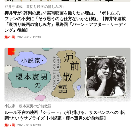
押井守連載「裏切り映画の愉しみ方」
押井守が“評判の悪い”実写映画を撮りたい理由。『ボトムズ』
ファンの不安に「そう思うのも仕方ないかと(笑)」【押井守連載
「裏切り映画の愉しみ方」最終回『バーン・アフター・リーディ
ング』後編】
第20回
2026/6/17 19:30
小説家・榎本憲男の炉前散語
ルール不在の映画『シラート』が仕掛ける、サスペンスへの“転
調”というサプライズ【小説家・榎本憲男の炉前散語】
第17回
2026/7/18 18:30