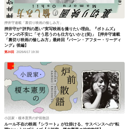
押井守連載「裏切り映画の愉しみ方」
押井守が“評判の悪い”実写映画を撮りたい理由。『ボトムズ』
ファンの不安に「そう思うのも仕方ないかと(笑)」【押井守連載
「裏切り映画の愉しみ方」最終回『バーン・アフター・リーディ
ング』後編】
第20回
2026/6/17 19:30
小説家・榎本憲男の炉前散語
ルール不在の映画『シラート』が仕掛ける、サスペンスへの“転