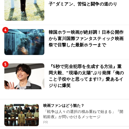
子”ダミアン、苦悩と闘争の道のり
韓国ホラー映画が絶好調！日本公開作
から富川国際ファンタスティック映画
祭で目撃した最新ホラーまで
『5秒で完全犯罪を生成する方法』重
岡大毅、“現場の太陽”ぶり発揮「俺の
こと子役やと思ってます!?」愛あるイ
ジりに爆笑
映画ファンはどう観た？
「戦争は人々の選択の積み重ねで始まる」『開
戦前夜』が問いかけるメッセージ
PR