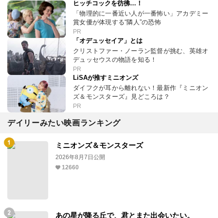
ヒッチコックを彷彿…！
「物理的に一番近い人が一番怖い」アカデミー
賞女優が体現する“隣人”の恐怖
PR
「オデュッセイア」とは
クリストファー・ノーラン監督が挑む、英雄オ
デュッセウスの物語を知る！
PR
LiSAが推すミニオンズ
ダイフクが耳から離れない！最新作『ミニオン
ズ＆モンスターズ』見どころは？
PR
デイリーみたい映画ランキング
ミニオンズ＆モンスターズ
2026年8月7日公開
12660
あの星が降る丘で、君とまた出会いたい。