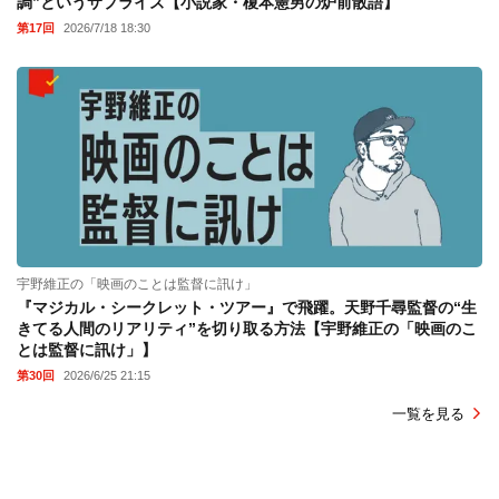
調”というサプライズ【小説家・榎本憲男の炉前散語】
第17回
2026/7/18 18:30
宇野維正の「映画のことは監督に訊け」
『マジカル・シークレット・ツアー』で飛躍。天野千尋監督の“生
きてる人間のリアリティ”を切り取る方法【宇野維正の「映画のこ
とは監督に訊け」】
第30回
2026/6/25 21:15
一覧を見る