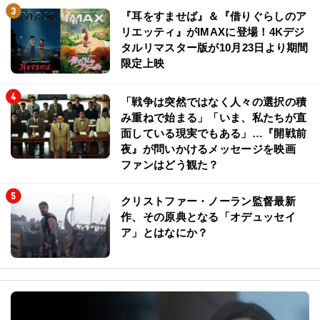
『耳をすませば』＆『借りぐらしのア
リエッティ』がIMAXに登場！4Kデジ
タルリマスター版が10月23日より期間
限定上映
「戦争は突然ではなく人々の選択の積
み重ねで始まる」「いま、私たちが直
面している現実でもある」…『開戦前
夜』が問いかけるメッセージを映画
ファンはどう観た？
クリストファー・ノーラン監督最新
作、その原典となる「オデュッセイ
ア」とはなにか？