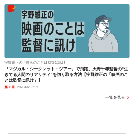
宇野維正の「映画のことは監督に訊け」
『マジカル・シークレット・ツアー』で飛躍。天野千尋監督の“生
きてる人間のリアリティ”を切り取る方法【宇野維正の「映画のこ
とは監督に訊け」】
第30回
2026/6/25 21:15
一覧を見る