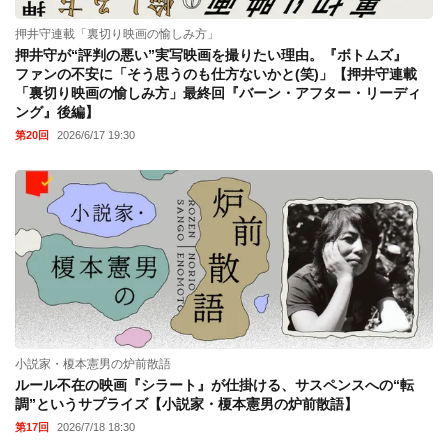
押井守連載「裏切り映画の愉しみ方」
押井守が“評判の悪い”実写映画を撮りたい理由。『ボトムズ』
ファンの不安に「そう思うのも仕方ないかと(笑)」【押井守連載
「裏切り映画の愉しみ方」最終回『バーン・アフター・リーディ
ング』後編】
第20回
2026/6/17 19:30
小説家・榎本憲男の炉前散語
ルール不在の映画『シラート』が仕掛ける、サスペンスへの“転
調”というサプライズ【小説家・榎本憲男の炉前散語】
第17回
2026/7/18 18:30