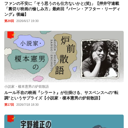
ファンの不安に「そう思うのも仕方ないかと(笑)」【押井守連載
「裏切り映画の愉しみ方」最終回『バーン・アフター・リーディ
ング』後編】
第20回
2026/6/17 19:30
小説家・榎本憲男の炉前散語
ルール不在の映画『シラート』が仕掛ける、サスペンスへの“転
調”というサプライズ【小説家・榎本憲男の炉前散語】
第17回
2026/7/18 18:30