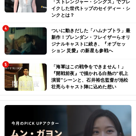
「ストレンジャー・シングス」でブレ
イクした世代トップのセイディー・シ
ンクとは？
ついに動きだした「ハムナプトラ」最
新作！ブレンダン・フレイザーらオリ
ジナルキャストに続き、『オブセッ
ション 災愛』の新星も参戦へ
「海軍はこの戦争をできません！」
『開戦前夜』で描かれる白熱の“机上
演習”シーンと、石井裕也監督が池松
壮亮らキャスト陣に込めた想い