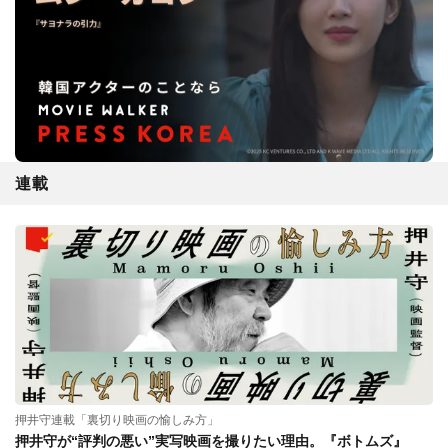
連載
押井守連載「裏切り映画の愉しみ方」
押井守が“評判の悪い”実写映画を撮りたい理由。『ボトムズ』