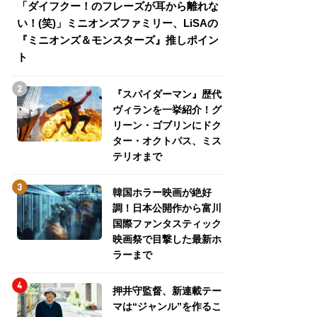
「ダイフクー！のフレーズが耳から離れな
『スパイダーマン
い！(笑)」ミニオンズファミリー、LiSAの
介！グリーン・ゴ
『ミニオンズ＆モンスターズ』推しポイン
トパス、ミステリ
ト
『スパイダーマン』歴代
ヴィランを一挙紹介！グ
リーン・ゴブリンにドク
ター・オクトパス、ミス
テリオまで
韓国ホラー映画が絶好
調！日本公開作から富川
国際ファンタスティック
映画祭で目撃した最新ホ
ラーまで
押井守監督、新連載テー
マは“ジャンル”を作るこ