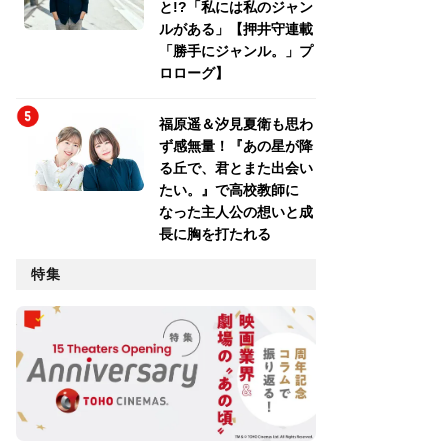
と!?「私には私のジャン
ルがある」【押井守連載
「勝手にジャンル。」プ
ロローグ】
福原遥＆汐見夏衛も思わ
ず感無量！『あの星が降
る丘で、君とまた出会い
たい。』で高校教師に
なった主人公の想いと成
長に胸を打たれる
特集