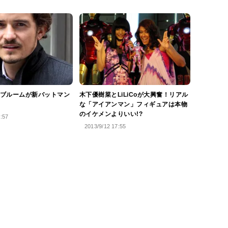
ブルームが新バットマン
木下優樹菜とLiLiCoが大興奮！リアル
な「アイアンマン」フィギュアは本物
のイケメンよりいい!?
4:57
2013/9/12 17:55