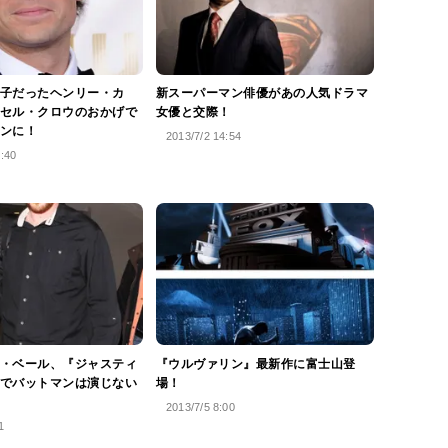
子だったヘンリー・カ
新スーパーマン俳優があの人気ドラマ
セル・クロウのおかげで
女優と交際！
ンに！
2013/7/2 14:54
2:40
・ベール、『ジャスティ
『ウルヴァリン』最新作に富士山登
でバットマンは演じない
場！
2013/7/5 8:00
1