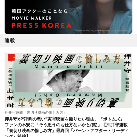
連載
押井守連載「裏切り映画の愉しみ方」
押井守が“評判の悪い”実写映画を撮りたい理由。『ボトムズ』
ファンの不安に「そう思うのも仕方ないかと(笑)」【押井守連載
「裏切り映画の愉しみ方」最終回『バーン・アフター・リーディ
ング』後編】