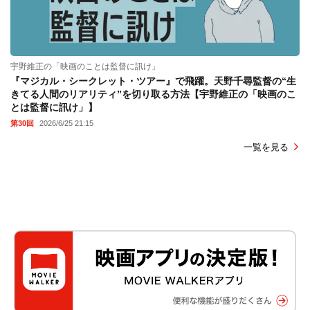
宇野維正の「映画のことは監督に訊け」
『マジカル・シークレット・ツアー』で飛躍。天野千尋監督の“生
きてる人間のリアリティ”を切り取る方法【宇野維正の「映画のこ
とは監督に訊け」】
第30回
2026/6/25 21:15
一覧を見る