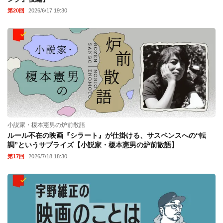
第20回
2026/6/17 19:30
小説家・榎本憲男の炉前散語
ルール不在の映画『シラート』が仕掛ける、サスペンスへの“転
調”というサプライズ【小説家・榎本憲男の炉前散語】
第17回
2026/7/18 18:30