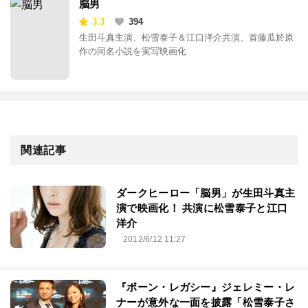
脳男
3.3
394
生田斗真主演、松雪泰子＆江口洋介共演、首藤瓜於原
作の同名小説を実写映画化
関連記事
ダークヒーロー「脳男」が生田斗真主
演で映画化！ 共演に松雪泰子と江口
洋介
2012/6/12 11:27
『ボーン・レガシー』ジェレミー・レ
ナーが意外な一面を披露「松雪泰子さ