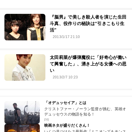
『脳男』で美しき殺人者を演じた生田
斗真、役作りの秘訣は“引きこもり生
活”
2013/1/17 21:10
太田莉菜が爆弾魔役に「好奇心が働い
て興奮した」、湧き上がる女優への思
い
2013/2/7 10:23
「オデュッセイア」とは
クリストファー・ノーラン監督が挑む、英雄オ
デュッセウスの物語を知る！
PR
映画ネタが盛りだくさん！
いくつ見つけた？最新作『ミニオンズ＆モンス