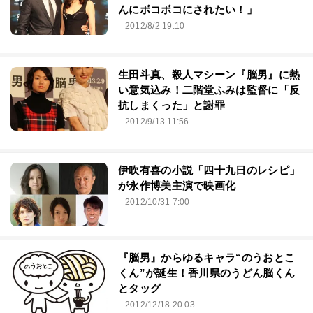
んにボコボコにされたい！」
2012/8/2 19:10
生田斗真、殺人マシーン『脳男』に熱
い意気込み！二階堂ふみは監督に「反
抗しまくった」と謝罪
2012/9/13 11:56
伊吹有喜の小説「四十九日のレシピ」
が永作博美主演で映画化
2012/10/31 7:00
『脳男』からゆるキャラ“のうおとこ
くん”が誕生！香川県のうどん脳くん
とタッグ
2012/12/18 20:03