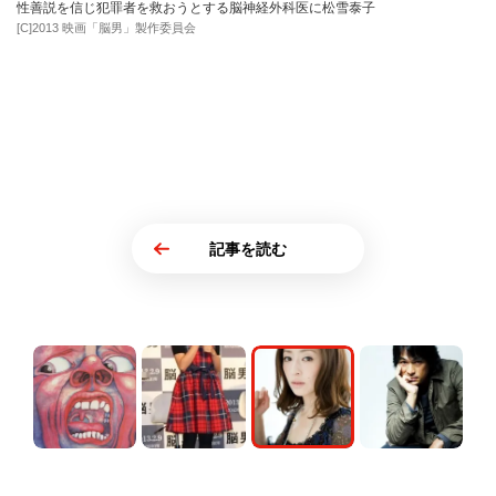
性善説を信じ犯罪者を救おうとする脳神経外科医に松雪泰子
[C]2013 映画「脳男」製作委員会
記事を読む