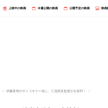
上映中の映画
今週公開の映画
公開予定の映画
映画
典
伊藤英明のサイコキラー役に、三池崇史監督が太鼓判！
画像10/12