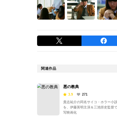
関連作品
悪の教典
3.9
271
貴志祐介の同名サイコ・ホラー小
を、伊藤英明主演＆三池崇史監督
写映画化