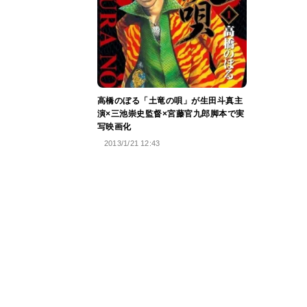
高橋のぼる「土竜の唄」が生田斗真主
演×三池崇史監督×宮藤官九郎脚本で実
写映画化
2013/1/21 12:43