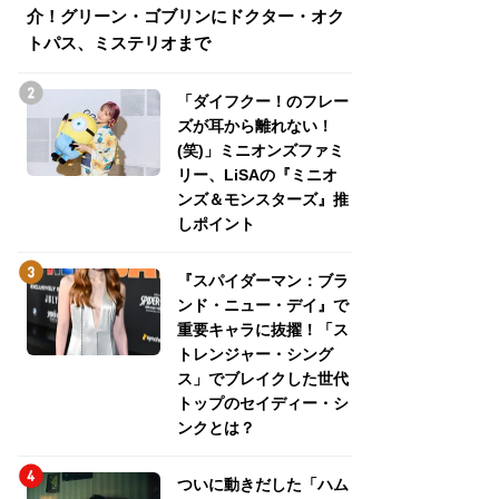
介！グリーン・ゴブリンにドクター・オク
介！グリーン・ゴ
トパス、ミステリオまで
トパス、ミステリ
「ダイフクー！のフレー
ズが耳から離れない！
(笑)」ミニオンズファミ
リー、LiSAの『ミニオ
ンズ＆モンスターズ』推
しポイント
『スパイダーマン：ブラ
ンド・ニュー・デイ』で
重要キャラに抜擢！「ス
トレンジャー・シング
ス」でブレイクした世代
トップのセイディー・シ
ンクとは？
ついに動きだした「ハム