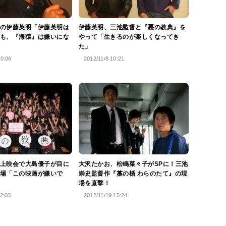
の伊藤英明「伊藤英明は
伊藤英明、三池監督と『悪の教典』を
も、『海猿』は嫌いにな
やって「生きるのが楽しくなってき
た」
20:06
2012/11/8 10:21
上映会で大島優子が目に
大沢たかお、松嶋菜々子がSPに！三池
場「この映画が嫌いで
崇史監督作『藁の楯 わらのたて』の現
場を直撃！
2:03
2012/11/19 15:24