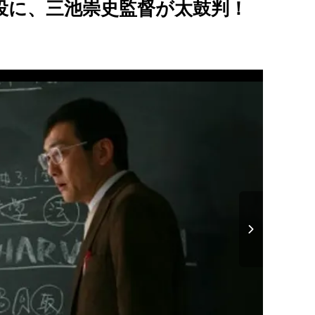
役に、三池崇史監督が太鼓判！