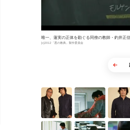
唯一、蓮実の正体を勘ぐる同僚の教師・釣井正
[c]2012「悪の教典」製作委員会