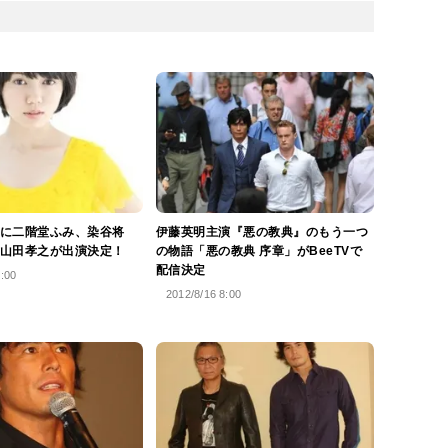
に二階堂ふみ、染谷将
伊藤英明主演『悪の教典』のもう一つ
山田孝之が出演決定！
の物語「悪の教典 序章」がBeeTVで
配信決定
5:00
2012/8/16 8:00