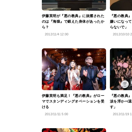
伊藤英明が『悪の教典』に抜擢された
『悪の教典』
のは『海猿』で鍛えた身体があったか
嫌いになって
ら？
らないで」
2012/11/4 12:00
2012/10/10 
伊藤英明も満足！『悪の教典』がロー
『悪の教典』
マでスタンディングオベーションを受
涙を浮かべ退
ける
す」
2012/11/11 5:00
2012/11/19 1