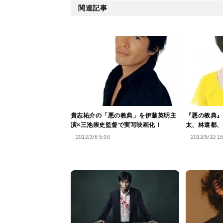
関連記事
貴志祐介の「悪の教典」を伊藤英明主
『悪の教典』
演×三池崇史監督で実写映画化！
太、林遣都、
2012/3/6 5:00
2012/5/10 1