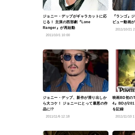
ジョニー・デップがギャラカットに応
『ランゴ』ジ
じる！ 主演の西部劇『Lone
ビュー動画が
Ranger』が再始動
2011/10/21 2
2011/10/1 10:00
ジョニー・デップ、新作が滑り出しか
映画BD初の
ら大コケ！ ジョニーにとって最悪の作
4』BDが2
品に!?
を記録
2011/11/6 12:18
2011/11/10 1