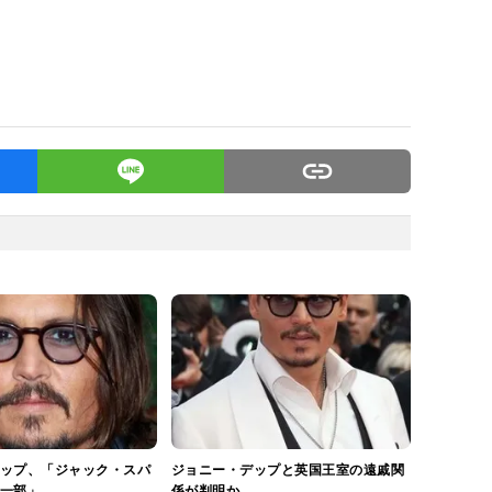
ップ、「ジャック・スパ
ジョニー・デップと英国王室の遠戚関
一部」
係が判明か