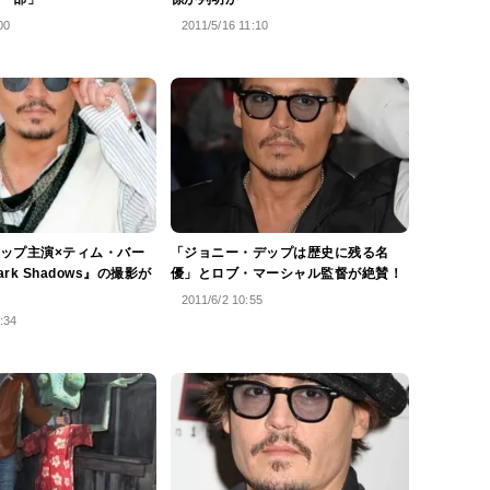
00
2011/5/16 11:10
ップ主演×ティム・バー
「ジョニー・デップは歴史に残る名
rk Shadows』の撮影が
優」とロブ・マーシャル監督が絶賛！
2011/6/2 10:55
:34