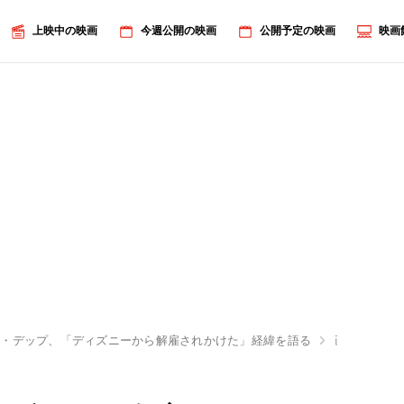
上映中の映画
今週公開の映画
公開予定の映画
映画
ー・デップ、「ディズニーから解雇されかけた」経緯を語る
画像7/7