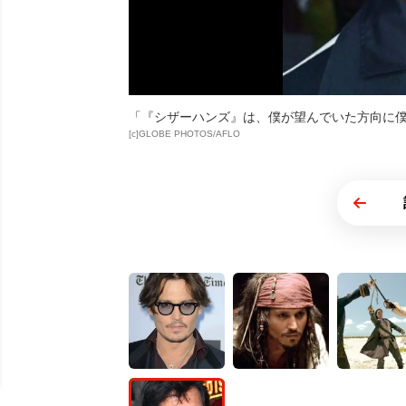
「『シザーハンズ』は、僕が望んでいた方向に
[c]GLOBE PHOTOS/AFLO