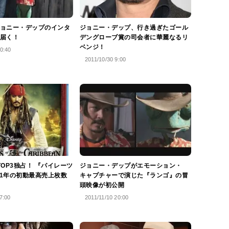
ョニー・デップのインタ
ジョニー・デップ、行き過ぎたゴール
届く！
デングローブ賞の司会者に華麗なるリ
ベンジ！
0:40
2011/10/30 9:00
TOP3独占！ 『パイレーツ
ジョニー・デップがエモーション・
011年の初動最高売上枚数
キャプチャーで演じた『ランゴ』の冒
頭映像が初公開
7:00
2011/11/10 20:00