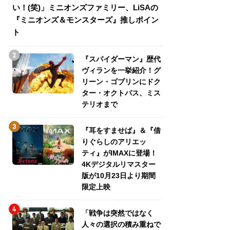
い！(笑)」ミニオンズファミリー、LiSAの
介！グリーン・ゴ
『ミニオンズ＆モンスターズ』推しポイン
トパス、ミステリ
ト
『スパイダーマン』歴代
ヴィランを一挙紹介！グ
リーン・ゴブリンにドク
ター・オクトパス、ミス
テリオまで
『耳をすませば』＆『借
りぐらしのアリエッ
ティ』がIMAXに登場！
4Kデジタルリマスター
版が10月23日より期間
限定上映
「戦争は突然ではなく
人々の選択の積み重ねで