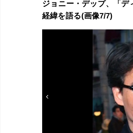
ジョニー・デップ、「デ
経緯を語る(画像7/7)