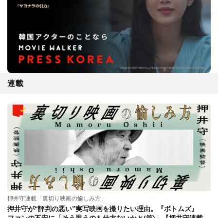
連載
押井守連載「裏切り映画の愉しみ方」
押井守が“評判の悪い”実写映画を撮りたい理由。『ボトムズ』