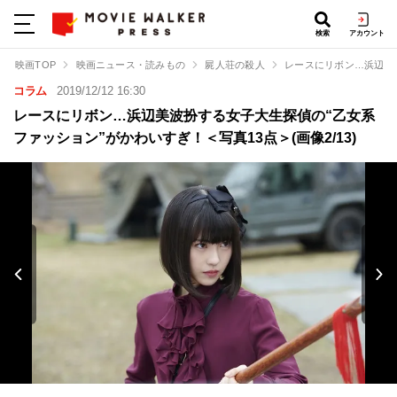
検索
アカウント
映画TOP
映画ニュース・読みもの
屍人荘の殺人
レースにリボン…浜辺美
コラム
2019/12/12 16:30
レースにリボン…浜辺美波扮する女子大生探偵の“乙女系
ファッション”がかわいすぎ！＜写真13点＞(画像2/13)