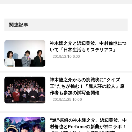
関連記事
神木隆之介と浜辺美波、中村倫也につ
いて「日常生活もミステリアス」
2019/12/10 6:00
神木隆之介からの挑戦状に“クイズ
王”たちが挑む！『屍人荘の殺人』原
作者も参加の試写会開催
2019/11/25 10:00
“迷”探偵の神木隆之介、浜辺美波、中
村倫也とPerfumeの新曲が神コラボ！