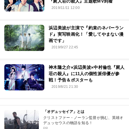
『屍人荘の殺人』主題歌MV到着
2019/11/11 12:00
浜辺美波が主演で『約束のネバーラン
ド』実写映画化！「愛してやまない漫
画です」
2019/9/27 22:45
神木隆之介×浜辺美波×中村倫也『屍人
荘の殺人』に11人の個性派俳優が参
戦！予告＆ポスターも
2019/8/21 21:30
「オデュッセイア」とは
クリストファー・ノーラン監督が挑む、英雄オ
デュッセウスの物語を知る！
PR