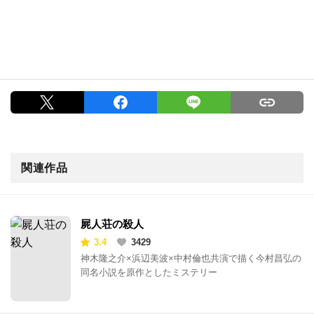
関連作品
屍人荘の殺人
3.4
3429
神木隆之介×浜辺美波×中村倫也共演で描く今村昌弘の
同名小説を原作としたミステリー