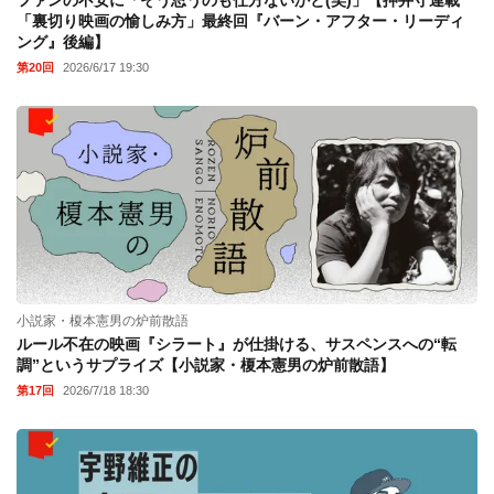
ファンの不安に「そう思うのも仕方ないかと(笑)」【押井守連載
「裏切り映画の愉しみ方」最終回『バーン・アフター・リーディ
ング』後編】
第20回
2026/6/17 19:30
小説家・榎本憲男の炉前散語
ルール不在の映画『シラート』が仕掛ける、サスペンスへの“転
調”というサプライズ【小説家・榎本憲男の炉前散語】
第17回
2026/7/18 18:30