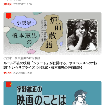
第20回
2026/6/17 19:30
小説家・榎本憲男の炉前散語
ルール不在の映画『シラート』が仕掛ける、サスペンスへの“転
調”というサプライズ【小説家・榎本憲男の炉前散語】
第17回
2026/7/18 18:30