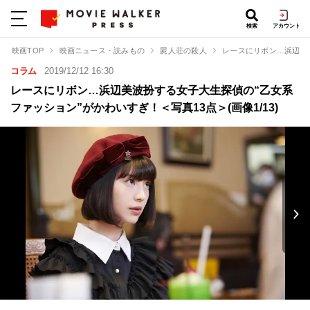
検索
アカウント
映画TOP
映画ニュース・読みもの
屍人荘の殺人
レースにリボン…浜辺美
コラム
2019/12/12 16:30
レースにリボン…浜辺美波扮する女子大生探偵の“乙女系
ファッション”がかわいすぎ！＜写真13点＞(画像1/13)