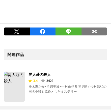
関連作品
屍人荘の殺人
3.4
3429
神木隆之介×浜辺美波×中村倫也共演で描く今村昌弘の
同名小説を原作としたミステリー