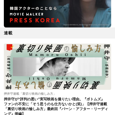
連載
押井守連載「裏切り映画の愉しみ方」
押井守が“評判の悪い”実写映画を撮りたい理由。『ボトムズ』
ファンの不安に「そう思うのも仕方ないかと(笑)」【押井守連載
「裏切り映画の愉しみ方」最終回『バーン・アフター・リーディ
ング』後編】