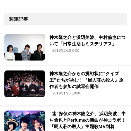
関連記事
神木隆之介と浜辺美波、中村倫也につ
いて「日常生活もミステリアス」
2019/12/10 6:00
神木隆之介からの挑戦状に“クイズ
王”たちが挑む！『屍人荘の殺人』原
作者も参加の試写会開催
2019/11/25 10:00
“迷”探偵の神木隆之介、浜辺美波、中
村倫也とPerfumeの新曲が神コラボ！
『屍人荘の殺人』主題歌MV到着