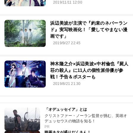
2019/11/11 12:00
浜辺美波が主演で『約束のネバーラン
ド』実写映画化！「愛してやまない漫
画です」
2019/9/27 22:45
神木隆之介×浜辺美波×中村倫也『屍人
荘の殺人』に11人の個性派俳優が参
戦！予告＆ポスターも
2019/8/21 21:30
「オデュッセイア」とは
クリストファー・ノーラン監督が挑む、英雄オ
デュッセウスの物語を知る！
PR
映画ネタが盛りだくさん！