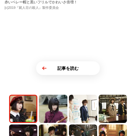
赤いベレー帽と黒いフリルでかわいさ倍増！
[c]2019『屍人荘の殺人』製作委員会
記事を読む