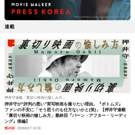
連載
押井守連載「裏切り映画の愉しみ方」
押井守が“評判の悪い”実写映画を撮りたい理由。『ボトムズ』
ファンの不安に「そう思うのも仕方ないかと(笑)」【押井守連載
「裏切り映画の愉しみ方」最終回『バーン・アフター・リーディ
ング』後編】
第20回
2026/6/17 19:30