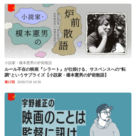
小説家・榎本憲男の炉前散語
ルール不在の映画『シラート』が仕掛ける、サスペンスへの“転
調”というサプライズ【小説家・榎本憲男の炉前散語】
第17回
2026/7/18 18:30