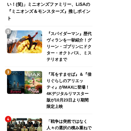
い！(笑)」ミニオンズファミリー、LiSAの
介！グリーン・ゴ
『ミニオンズ＆モンスターズ』推しポイン
トパス、ミステリ
ト
『スパイダーマン』歴代
ヴィランを一挙紹介！グ
リーン・ゴブリンにドク
ター・オクトパス、ミス
テリオまで
『耳をすませば』＆『借
りぐらしのアリエッ
ティ』がIMAXに登場！
4Kデジタルリマスター
版が10月23日より期間
限定上映
「戦争は突然ではなく
人々の選択の積み重ねで