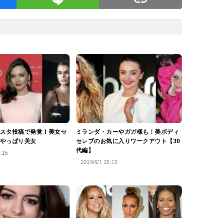
スタ投稿で発覚！美女セ
ミランダ・カーやガガ様も！美ボディ
やっぱり美女
セレブのお気に入りワークアウト【30
代編】
0:15
2019/6/1 15:15