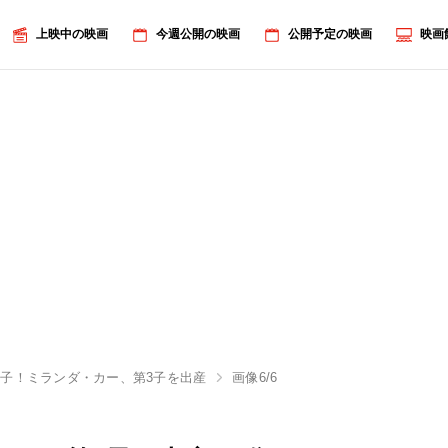
上映中の映画
今週公開の映画
公開予定の映画
映画
子！ミランダ・カー、第3子を出産
画像6/6