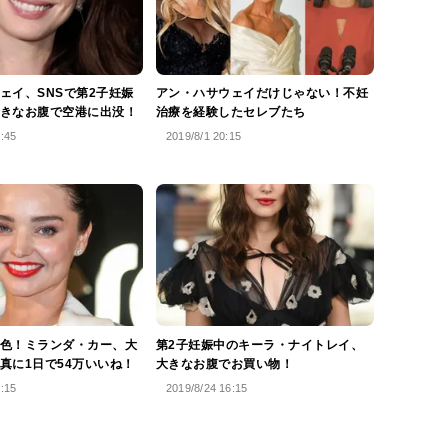
ェイ、SNSで第2子妊娠
アン・ハサウェイだけじゃない！不妊
きなお腹で空港に出没！
治療を経験したセレブたち
7:45
2019/8/1 20:15
色！ミランダ・カー、大
第2子妊娠中のキーラ・ナイトレイ、
真に1日で54万いいね！
大きなお腹でお買い物！
4:15
2019/8/24 16:15