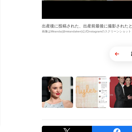
出産後に投稿された、出産前最後に撮影されたと
画像はMiranda(@mirandakerr)公式Instagramのスクリーンショット