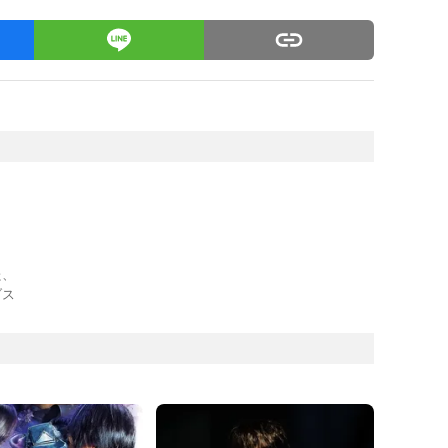
た、
ブス