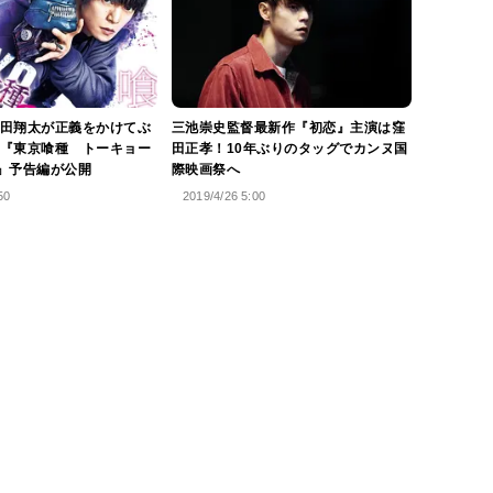
田翔太が正義をかけてぶ
三池崇史監督最新作『初恋』主演は窪
『東京喰種 トーキョー
田正孝！10年ぶりのタッグでカンヌ国
』予告編が公開
際映画祭へ
50
2019/4/26 5:00