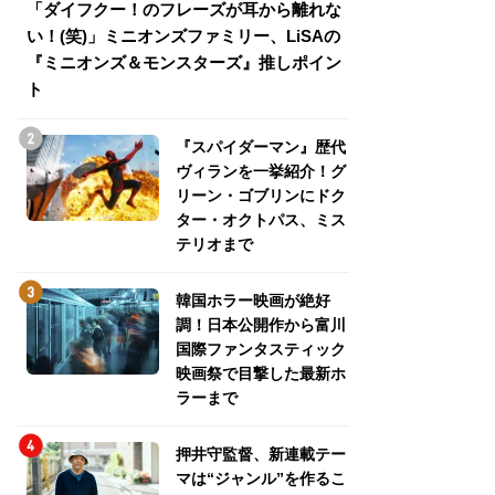
「ダイフクー！のフレーズが耳から離れな
『スパイダーマン
い！(笑)」ミニオンズファミリー、LiSAの
介！グリーン・ゴ
『ミニオンズ＆モンスターズ』推しポイン
トパス、ミステリ
ト
『スパイダーマン』歴代
ヴィランを一挙紹介！グ
リーン・ゴブリンにドク
ター・オクトパス、ミス
テリオまで
韓国ホラー映画が絶好
調！日本公開作から富川
国際ファンタスティック
映画祭で目撃した最新ホ
ラーまで
押井守監督、新連載テー
マは“ジャンル”を作るこ