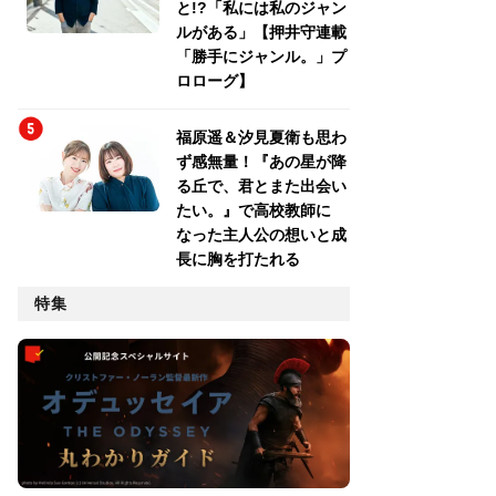
と!?「私には私のジャン
ルがある」【押井守連載
「勝手にジャンル。」プ
ロローグ】
福原遥＆汐見夏衛も思わ
ず感無量！『あの星が降
る丘で、君とまた出会い
たい。』で高校教師に
なった主人公の想いと成
長に胸を打たれる
特集