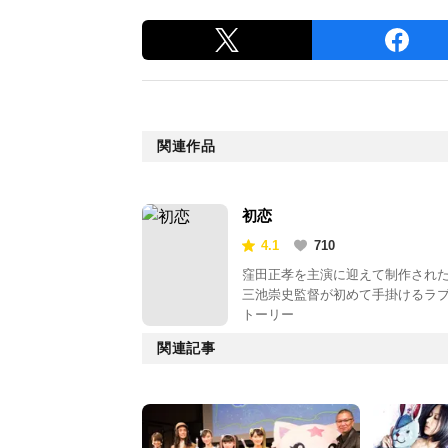
関連作品
初恋
4.1
710
窪田正孝を主演に迎えて制作され
三池崇史監督が初めて手掛けるラ
トーリー
関連記事