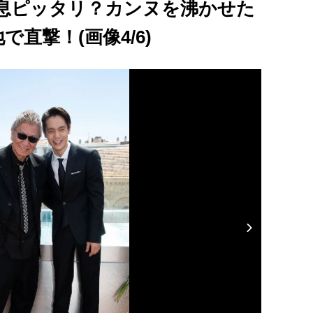
も息ピッタリ？カンヌを沸かせた
直撃！(画像4/6)