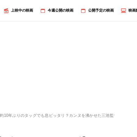
上映中の映画
今週公開の映画
公開予定の映画
映画
約10年ぶりのタッグでも息ピッタリ？カンヌを沸かせた三池監督、窪田正