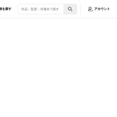
館を探す
アカウント
孝を現地で直撃！
画像4/6