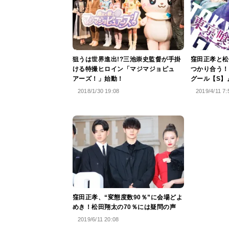
狙うは世界進出!?三池崇史監督が手掛
窪田正孝と松
ける特撮ヒロイン「マジマジョピュ
つかり合う！
アーズ！」始動！
グール【S】
2018/1/30 19:08
2019/4/11 7:
窪田正孝、“変態度数90％”に会場どよ
めき！松田翔太の70％には疑問の声
2019/6/11 20:08