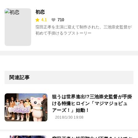
初恋
4.1
710
窪田正孝を主演に迎えて制作された、三池崇史監督が
初めて手掛けるラブストーリー
関連記事
狙うは世界進出!?三池崇史監督が手掛
ける特撮ヒロイン「マジマジョピュ
アーズ！」始動！
2018/1/30 19:08