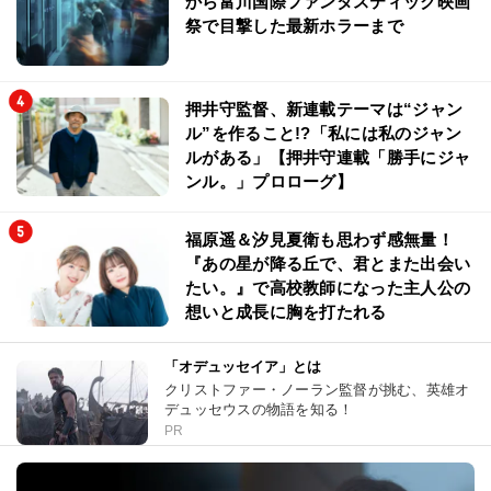
から富川国際ファンタスティック映画
祭で目撃した最新ホラーまで
押井守監督、新連載テーマは“ジャン
ル”を作ること!?「私には私のジャン
ルがある」【押井守連載「勝手にジャ
ンル。」プロローグ】
福原遥＆汐見夏衛も思わず感無量！
『あの星が降る丘で、君とまた出会い
たい。』で高校教師になった主人公の
想いと成長に胸を打たれる
「オデュッセイア」とは
クリストファー・ノーラン監督が挑む、英雄オ
デュッセウスの物語を知る！
PR