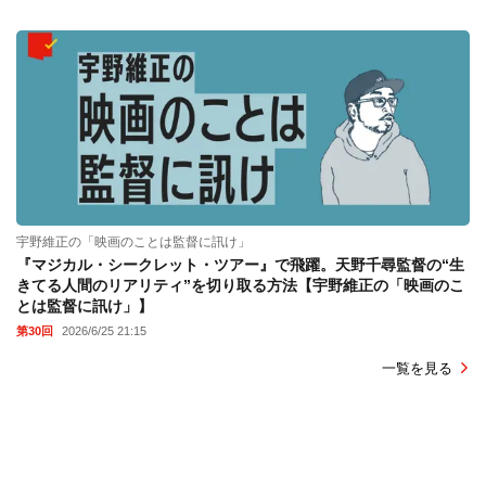
宇野維正の「映画のことは監督に訊け」
『マジカル・シークレット・ツアー』で飛躍。天野千尋監督の“生
きてる人間のリアリティ”を切り取る方法【宇野維正の「映画のこ
とは監督に訊け」】
第30回
2026/6/25 21:15
一覧を見る