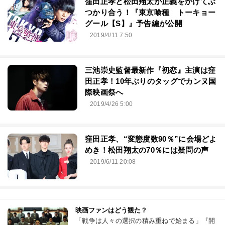
窪田正孝と松田翔太が正義をかけてぶ
つかり合う！『東京喰種 トーキョー
グール【S】』予告編が公開
2019/4/11 7:50
三池崇史監督最新作『初恋』主演は窪
田正孝！10年ぶりのタッグでカンヌ国
際映画祭へ
2019/4/26 5:00
窪田正孝、“変態度数90％”に会場どよ
めき！松田翔太の70％には疑問の声
2019/6/11 20:08
映画ファンはどう観た？
「戦争は人々の選択の積み重ねで始まる」『開