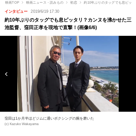
映画TOP
映画ニュース・読みもの
初恋
約10年ぶりのタッグでも息ピッ
インタビュー
2019/6/19 17:30
約10年ぶりのタッグでも息ピッタリ？カンヌを沸かせた三
池監督、窪田正孝を現地で直撃！(画像6/6)
窪田は1か月半ほどジムに通いボクシングの腕を磨いた
(c) Kazuko Wakayama