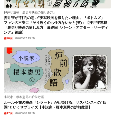
押井守連載「裏切り映画の愉しみ方」
押井守が“評判の悪い”実写映画を撮りたい理由。『ボトムズ』
ファンの不安に「そう思うのも仕方ないかと(笑)」【押井守連載
「裏切り映画の愉しみ方」最終回『バーン・アフター・リーディ
ング』後編】
第20回
2026/6/17 19:30
小説家・榎本憲男の炉前散語
ルール不在の映画『シラート』が仕掛ける、サスペンスへの“転
調”というサプライズ【小説家・榎本憲男の炉前散語】
第17回
2026/7/18 18:30