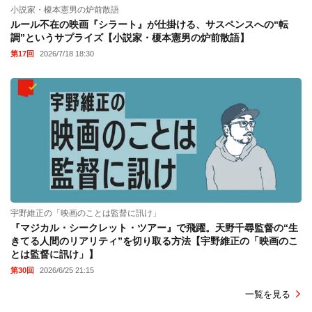
小説家・榎本憲男の炉前散語
ルール不在の映画『シラート』が仕掛ける、サスペンスへの“転
調”というサプライズ【小説家・榎本憲男の炉前散語】
第17回
2026/7/18 18:30
宇野維正の「映画のことは監督に訊け」
『マジカル・シークレット・ツアー』で飛躍。天野千尋監督の“生
きてる人間のリアリティ”を切り取る方法【宇野維正の「映画のこ
とは監督に訊け」】
第30回
2026/6/25 21:15
一覧を見る