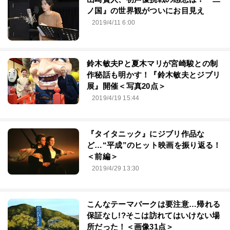
ノ国』の世界観がついにお目見え
2019/4/11 6:00
鈴木敏夫Pと夏木マリが宮崎駿との制
作秘話も明かす！『鈴木敏夫とジブリ
展』開催＜写真20点＞
2019/4/19 15:44
『タイタニック』にジブリ作品な
ど…“平成”のヒット映画を振り返る！
＜前編＞
2019/4/29 13:30
こんなテーマパークは要注意…帰れる
保証なし!?そこは訪れてはいけない場
所だった！＜画像31点＞