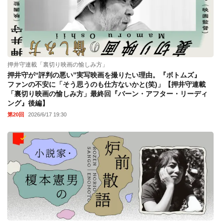
押井守連載「裏切り映画の愉しみ方」
押井守が“評判の悪い”実写映画を撮りたい理由。『ボトムズ』
ファンの不安に「そう思うのも仕方ないかと(笑)」【押井守連載
「裏切り映画の愉しみ方」最終回『バーン・アフター・リーディ
ング』後編】
第20回
2026/6/17 19:30