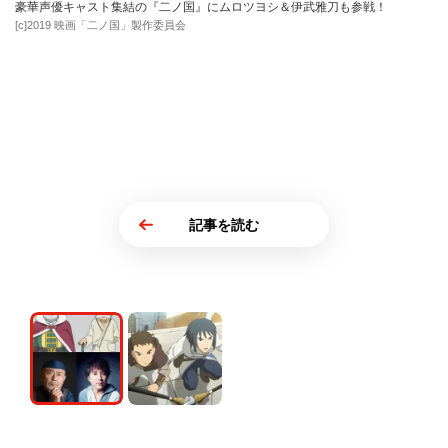
豪華声優キャスト集結の『二ノ国』にムロツヨシ＆伊武雅刀も参戦！
[c]2019 映画「二ノ国」製作委員会
記事を読む