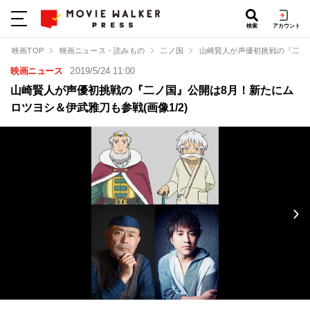
検索
アカウント
映画TOP
映画ニュース・読みもの
二ノ国
山崎賢人が声優初挑戦の『二ノ
映画ニュース
2019/5/24 11:00
山崎賢人が声優初挑戦の『二ノ国』公開は8月！新たにム
ロツヨシ＆伊武雅刀も参戦(画像1/2)