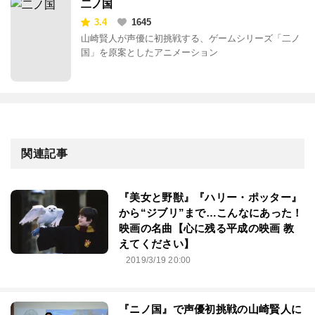
二ノ国
3.4
1645
山崎賢人が声優に初挑戦する、ゲームシリーズ「二ノ
国」を原案としたアニメーション
関連記事
『美女と野獣』『ハリー・ポッター』
から“ジブリ”まで…こんなにあった！
映画の名曲【心に残る平成の映画 教
えてください】
2019/3/19 20:00
『ニノ国』で声優初挑戦の山崎賢人に