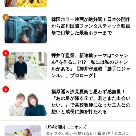
韓国ホラー映画が絶好調！日本公開作
から富川国際ファンタスティック映画
祭で目撃した最新ホラーまで
押井守監督、新連載テーマは“ジャン
ル”を作ること!?「私には私のジャン
ルがある」【押井守連載「勝手にジャ
ンル。」プロローグ】
福原遥＆汐見夏衛も思わず感無量！
『あの星が降る丘で、君とまた出会い
たい。』で高校教師になった主人公の
想いと成長に胸を打たれる
LiSAが推すミニオンズ
ダイフクが耳から離れない！最新作『ミニオン