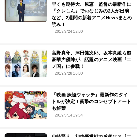
早くも期待大、原恵一監督の最新作に
『クレしん』でおなじみの2人が出演
など、2週間の新着アニメNewsまとめ
読み！
2019/2/24 12:00
宮野真守、津田健次郎、坂本真綾ら超
豪華声優陣が、話題のアニメ映画『二
ノ国』に参戦！
2019/2/28 16:00
『映画 妖怪ウォッチ』最新作のタイ
トルが決定！衝撃のコンセプトアート
も解禁
2019/3/14 19:54
山崎賢人、初声優挑戦の感想は？『二