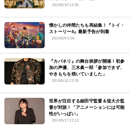
2019/5/10 15:30
懐かしの仲間たちも再結集！『トイ・
ストーリー4』最新予告が到着
2019/5/9 5:00
『カバネリ』の舞台挨拶が開催！初参
加の声優、三⽊眞⼀郎「参加できず、
やきもちを焼いていました」
2019/5/10 22:35
世界が注目する細田守監督＆堤大介監
督が対談！「アニメーションには可能
性がいっぱい」
2019/5/17 22:13