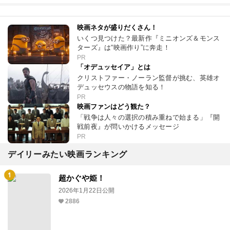
映画ネタが盛りだくさん！
いくつ見つけた？最新作『ミニオンズ＆モンス
ターズ』は“映画作り”に奔走！
PR
「オデュッセイア」とは
クリストファー・ノーラン監督が挑む、英雄オ
デュッセウスの物語を知る！
PR
映画ファンはどう観た？
「戦争は人々の選択の積み重ねで始まる」『開
戦前夜』が問いかけるメッセージ
PR
デイリーみたい映画ランキング
超かぐや姫！
2026年1月22日公開
2886