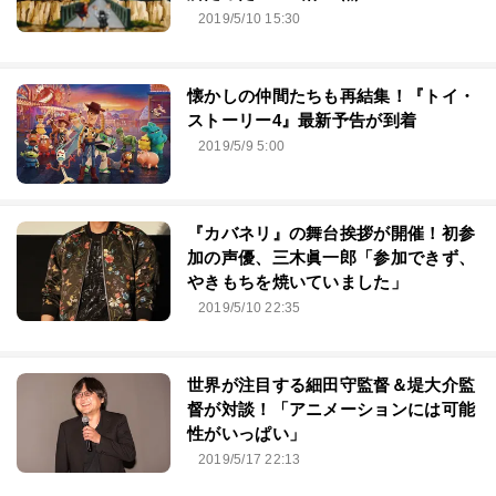
2019/5/10 15:30
懐かしの仲間たちも再結集！『トイ・
ストーリー4』最新予告が到着
2019/5/9 5:00
『カバネリ』の舞台挨拶が開催！初参
加の声優、三⽊眞⼀郎「参加できず、
やきもちを焼いていました」
2019/5/10 22:35
世界が注目する細田守監督＆堤大介監
督が対談！「アニメーションには可能
性がいっぱい」
2019/5/17 22:13