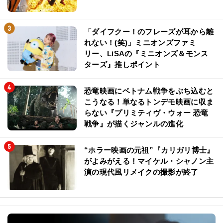
「ダイフクー！のフレーズが耳から離
れない！(笑)」ミニオンズファミ
リー、LiSAの『ミニオンズ＆モンス
ターズ』推しポイント
恐竜映画にベトナム戦争をぶち込むと
こうなる！単なるトンデモ映画に収ま
らない『プリミティヴ・ウォー 恐竜
戦争』が描くジャンルの進化
“ホラー映画の元祖”『カリガリ博士』
がよみがえる！マイケル・シャノン主
演の現代風リメイクの撮影が終了