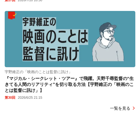
宇野維正の「映画のことは監督に訊け」
『マジカル・シークレット・ツアー』で飛躍。天野千尋監督の“生
きてる人間のリアリティ”を切り取る方法【宇野維正の「映画のこ
とは監督に訊け」】
第30回
2026/6/25 21:15
一覧を見る