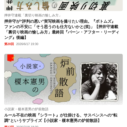
押井守連載「裏切り映画の愉しみ方」
押井守が“評判の悪い”実写映画を撮りたい理由。『ボトムズ』
ファンの不安に「そう思うのも仕方ないかと(笑)」【押井守連載
「裏切り映画の愉しみ方」最終回『バーン・アフター・リーディ
ング』後編】
第20回
2026/6/17 19:30
小説家・榎本憲男の炉前散語
ルール不在の映画『シラート』が仕掛ける、サスペンスへの“転
調”というサプライズ【小説家・榎本憲男の炉前散語】
第17回
2026/7/18 18:30