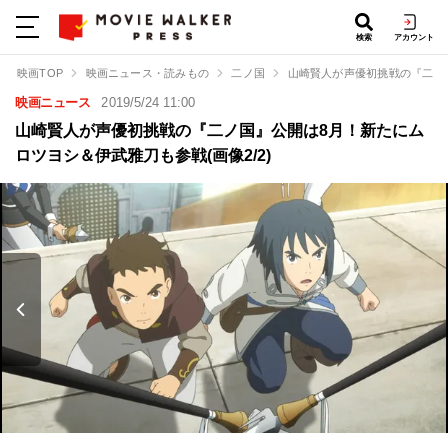
検索
アカウント
映画TOP
映画ニュース・読みもの
二ノ国
山崎賢人が声優初挑戦の『二ノ
映画ニュース
2019/5/24 11:00
山崎賢人が声優初挑戦の『二ノ国』公開は8月！新たにム
ロツヨシ＆伊武雅刀も参戦(画像2/2)