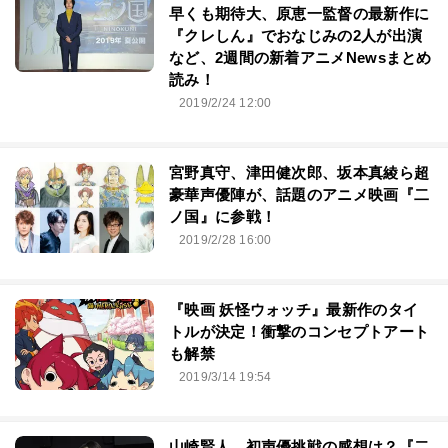
早くも期待大、原恵一監督の最新作に
『クレしん』でおなじみの2人が出演
など、2週間の新着アニメNewsまとめ
読み！
2019/2/24 12:00
宮野真守、津田健次郎、坂本真綾ら超
豪華声優陣が、話題のアニメ映画『二
ノ国』に参戦！
2019/2/28 16:00
『映画 妖怪ウォッチ』最新作のタイ
トルが決定！衝撃のコンセプトアート
も解禁
2019/3/14 19:54
山崎賢人、初声優挑戦の感想は？『二