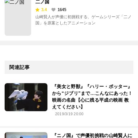
二ノ国
3.4
1645
山崎賢人が声優に初挑戦する、ゲームシリーズ「二ノ
国」を原案としたアニメーション
関連記事
『美女と野獣』『ハリー・ポッター』
から“ジブリ”まで…こんなにあった！
映画の名曲【心に残る平成の映画 教
えてください】
2019/3/19 20:00
『ニノ国』で声優初挑戦の山崎賢人に