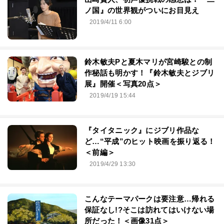
ノ国』の世界観がついにお目見え
2019/4/11 6:00
鈴木敏夫Pと夏木マリが宮崎駿との制
作秘話も明かす！『鈴木敏夫とジブリ
展』開催＜写真20点＞
2019/4/19 15:44
『タイタニック』にジブリ作品な
ど…“平成”のヒット映画を振り返る！
＜前編＞
2019/4/29 13:30
こんなテーマパークは要注意…帰れる
保証なし!?そこは訪れてはいけない場
所だった！＜画像31点＞