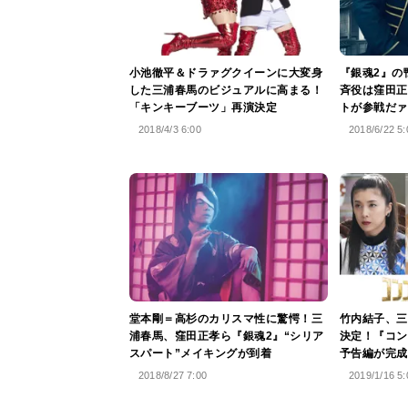
小池徹平＆ドラァグクイーンに大変身
『銀魂2』の
した三浦春馬のビジュアルに高まる！
斉役は窪田正
「キンキーブーツ」再演決定
トが参戦だァ
2018/4/3 6:00
2018/6/22 5:
堂本剛＝高杉のカリスマ性に驚愕！三
竹内結子、三
浦春馬、窪田正孝ら『銀魂2』“シリア
決定！『コン
スパート”メイキングが到着
予告編が完成
2018/8/27 7:00
2019/1/16 5: