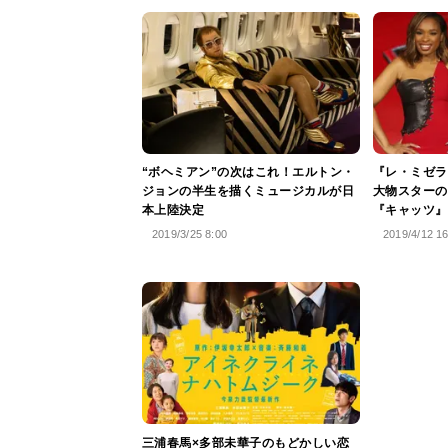
“ボヘミアン”の次はこれ！エルトン・
『レ・ミゼラ
ジョンの半生を描くミュージカルが日
大物スターの
本上陸決定
『キャッツ』
2019/3/25 8:00
2019/4/12 1
三浦春馬×多部未華子のもどかしい恋