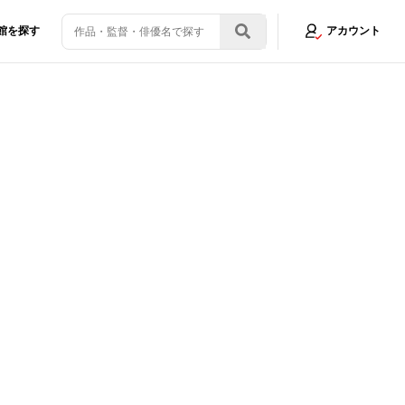
館を探す
アカウント
る身体作りを」
画像4/17