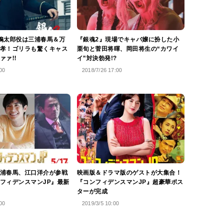
鴨太郎役は三浦春馬＆万
『銀魂2』現場でキャバ嬢に扮した小
孝！ゴリラも驚くキャス
栗旬と菅田将暉、岡田将生の“カワイ
ァァ!!
イ”対決勃発!?
00
2018/7/26 17:00
浦春馬、江口洋介が参戦
映画版＆ドラマ版のゲストが大集合！
フィデンスマンJP』最新
『コンフィデンスマンJP』超豪華ポス
ターが完成
00
2019/3/5 10:00