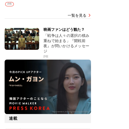
PR
一覧を見る
映画ファンはどう観た？
「戦争は人々の選択の積み
重ねで始まる」『開戦前
夜』が問いかけるメッセー
ジ
PR
連載