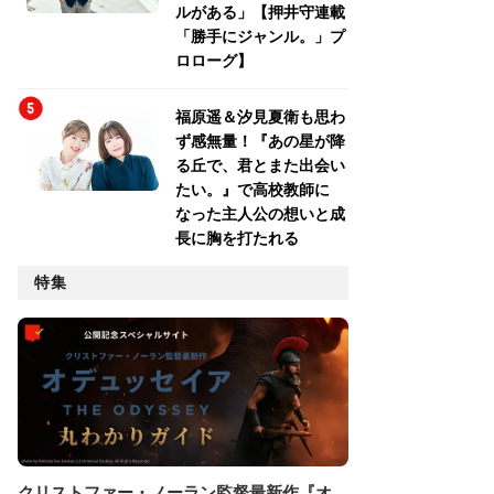
ルがある」【押井守連載
「勝手にジャンル。」プ
ロローグ】
福原遥＆汐見夏衛も思わ
ず感無量！『あの星が降
る丘で、君とまた出会い
たい。』で高校教師に
なった主人公の想いと成
長に胸を打たれる
特集
クリストファー・ノーラン監督最新作『オ