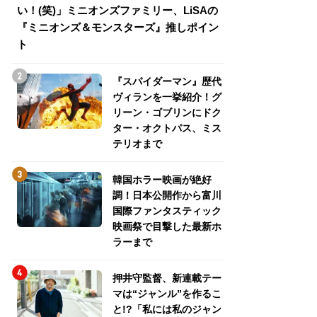
い！(笑)」ミニオンズファミリー、LiSAの
介！グリーン・ゴ
『ミニオンズ＆モンスターズ』推しポイン
トパス、ミステリ
ト
『スパイダーマン』歴代
ヴィランを一挙紹介！グ
リーン・ゴブリンにドク
ター・オクトパス、ミス
テリオまで
韓国ホラー映画が絶好
調！日本公開作から富川
国際ファンタスティック
映画祭で目撃した最新ホ
ラーまで
押井守監督、新連載テー
マは“ジャンル”を作るこ
と!?「私には私のジャン