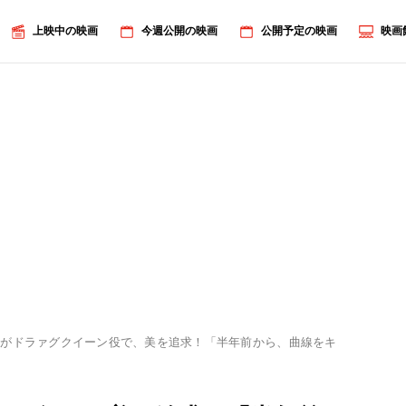
上映中の映画
今週公開の映画
公開予定の映画
映画
馬がドラァグクイーン役で、美を追求！「半年前から、曲線をキレイに見せ