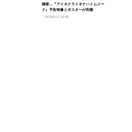
模様…『アイネクライネナハトムジー
ク』予告映像とポスターが到着
2019/5/17 10:00