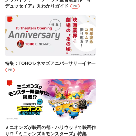
デュッセイア』丸わかりガイド
PR
特集：TOHOシネマズアニバーサリーイヤー
PR
ミニオンズが映画の都・ハリウッドで映画作
り!?『ミニオンズ＆モンスターズ』特集