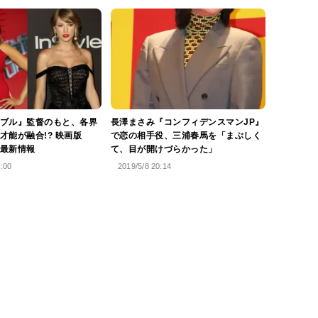
ブル』監督のもと、各界
長澤まさみ『コンフィデンスマンJP』
才能が融合!? 映画版
で恋の相手役、三浦春馬を「まぶしく
最新情報
て、目が開けづらかった」
6:00
2019/5/8 20:14