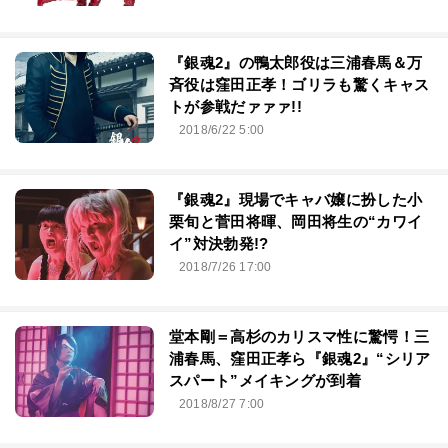
『銀魂2』の鴨太郎役は三浦春馬＆万
斉役は窪田正孝！ゴリラも驚くキャス
トが参戦だァァァ!!
2018/6/22 5:00
『銀魂2』現場でキャバ嬢に扮した小
栗旬と菅田将暉、岡田将生の“カワイ
イ”対決勃発!?
2018/7/26 17:00
堂本剛＝高杉のカリスマ性に驚愕！三
浦春馬、窪田正孝ら『銀魂2』“シリア
スパート”メイキングが到着
2018/8/27 7:00