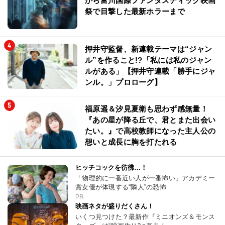
から富川国際ファンタスティック映画
祭で目撃した最新ホラーまで
押井守監督、新連載テーマは“ジャン
ル”を作ること!?「私には私のジャン
ルがある」【押井守連載「勝手にジャ
ンル。」プロローグ】
福原遥＆汐見夏衛も思わず感無量！
『あの星が降る丘で、君とまた出会い
たい。』で高校教師になった主人公の
想いと成長に胸を打たれる
ヒッチコックを彷彿…！
「物理的に一番近い人が一番怖い」アカデミー
賞女優が体現する“隣人”の恐怖
PR
映画ネタが盛りだくさん！
いくつ見つけた？最新作『ミニオンズ＆モンス