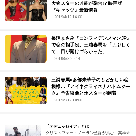
大物スターの才能が融合!? 映画版
『キャッツ』最新情報
2019/4/12 16:00
長澤まさみ『コンフィデンスマンJP』
で恋の相手役、三浦春馬を「まぶしく
て、目が開けづらかった」
2019/5/8 20:14
三浦春馬×多部未華子のもどかしい恋
模様…『アイネクライネナハトムジー
ク』予告映像とポスターが到着
2019/5/17 10:00
「オデュッセイア」とは
クリストファー・ノーラン監督が挑む、英雄オ