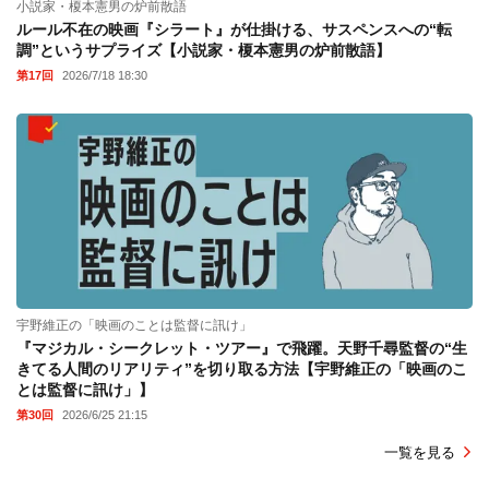
小説家・榎本憲男の炉前散語
ルール不在の映画『シラート』が仕掛ける、サスペンスへの“転
調”というサプライズ【小説家・榎本憲男の炉前散語】
第17回
2026/7/18 18:30
宇野維正の「映画のことは監督に訊け」
『マジカル・シークレット・ツアー』で飛躍。天野千尋監督の“生
きてる人間のリアリティ”を切り取る方法【宇野維正の「映画のこ
とは監督に訊け」】
第30回
2026/6/25 21:15
一覧を見る