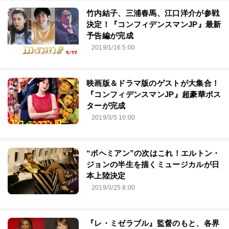
竹内結子、三浦春馬、江口洋介が参戦
決定！『コンフィデンスマンJP』最新
予告編が完成
2019/1/16 5:00
映画版＆ドラマ版のゲストが大集合！
『コンフィデンスマンJP』超豪華ポス
ターが完成
2019/3/5 10:00
“ボヘミアン”の次はこれ！エルトン・
ジョンの半生を描くミュージカルが日
本上陸決定
2019/3/25 8:00
『レ・ミゼラブル』監督のもと、各界