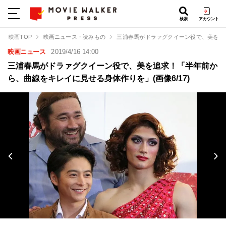
検索
アカウント
映画TOP
映画ニュース・読みもの
三浦春馬がドラァグクイーン役で、美を追
映画ニュース
2019/4/16 14:00
三浦春馬がドラァグクイーン役で、美を追求！「半年前か
ら、曲線をキレイに見せる身体作りを」(画像6/17)