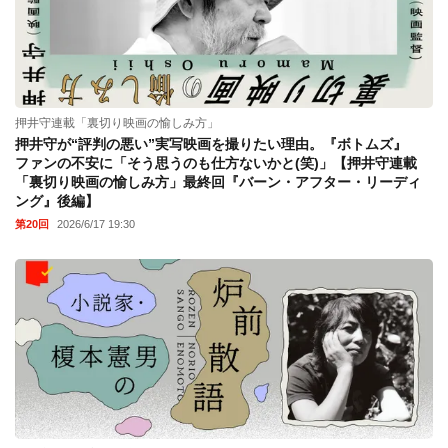
押井守連載「裏切り映画の愉しみ方」
押井守が“評判の悪い”実写映画を撮りたい理由。『ボトムズ』
ファンの不安に「そう思うのも仕方ないかと(笑)」【押井守連載
「裏切り映画の愉しみ方」最終回『バーン・アフター・リーディ
ング』後編】
第20回
2026/6/17 19:30