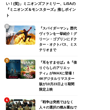
い！(笑)」ミニオンズファミリー、LiSAの
介！グリーン・ゴ
『ミニオンズ＆モンスターズ』推しポイン
トパス、ミステリ
ト
『スパイダーマン』歴代
ヴィランを一挙紹介！グ
リーン・ゴブリンにドク
ター・オクトパス、ミス
テリオまで
『耳をすませば』＆『借
りぐらしのアリエッ
ティ』がIMAXに登場！
4Kデジタルリマスター
版が10月23日より期間
限定上映
「戦争は突然ではなく
人々の選択の積み重ねで