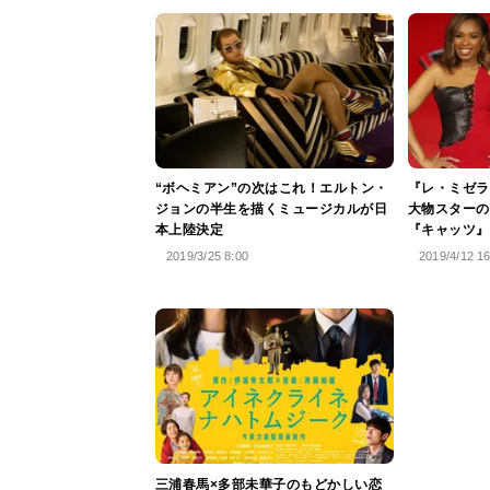
“ボヘミアン”の次はこれ！エルトン・
『レ・ミゼラ
ジョンの半生を描くミュージカルが日
大物スターの
本上陸決定
『キャッツ』
2019/3/25 8:00
2019/4/12 1
三浦春馬×多部未華子のもどかしい恋