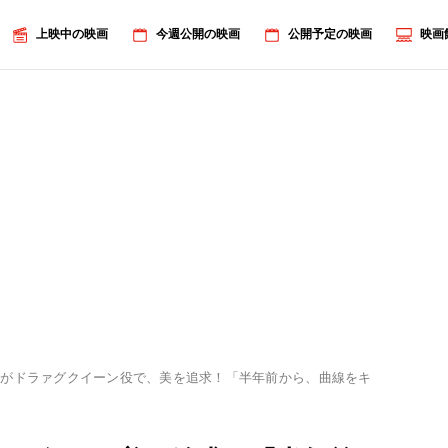
上映中の映画
今週公開の映画
公開予定の映画
映画
馬がドラァグクイーン役で、美を追求！「半年前から、曲線をキレイに見せ