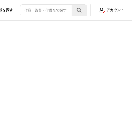
館を探す
アカウント
る身体作りを」
画像1/17