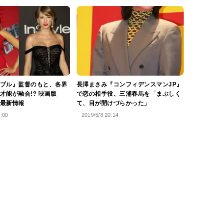
ブル』監督のもと、各界
長澤まさみ『コンフィデンスマンJP』
才能が融合!? 映画版
で恋の相手役、三浦春馬を「まぶしく
最新情報
て、目が開けづらかった」
6:00
2019/5/8 20:14