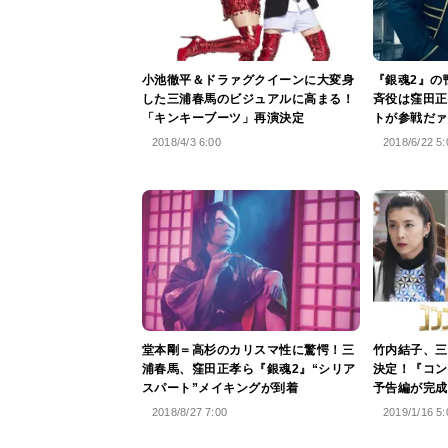
小池徹平＆ドラァグクイーンに大変身
『銀魂2』の
した三浦春馬のビジュアルに高まる！
斉役は窪田正
「キンキーブーツ」再演決定
トが参戦だァ
2018/4/3 6:00
2018/6/22 5:
堂本剛＝高杉のカリスマ性に驚愕！三
竹内結子、三
浦春馬、窪田正孝ら『銀魂2』“シリア
決定！『コン
スパート”メイキングが到着
予告編が完成
2018/8/27 7:00
2019/1/16 5: