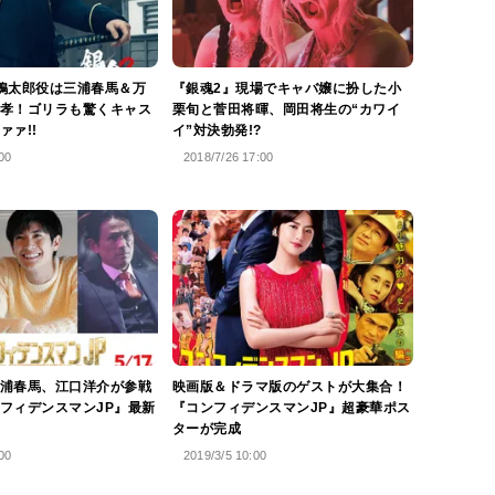
鴨太郎役は三浦春馬＆万
『銀魂2』現場でキャバ嬢に扮した小
孝！ゴリラも驚くキャス
栗旬と菅田将暉、岡田将生の“カワイ
ァァ!!
イ”対決勃発!?
00
2018/7/26 17:00
浦春馬、江口洋介が参戦
映画版＆ドラマ版のゲストが大集合！
フィデンスマンJP』最新
『コンフィデンスマンJP』超豪華ポス
ターが完成
00
2019/3/5 10:00