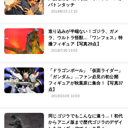
バトンタッチ
2018/6/23 12:10
造り込みが半端ない！ゴジラ、ガメ
ラ、ウルトラ怪獣…「ワンフェス」特
撮フィギュア【写真29点】
2018/7/30 19:03
「ドラゴンボール」「仮面ライダー」
「ガンダム」…ファン必見の初公開
フィギュアが秋葉原に集合！【写真37
点】
2018/10/26 10:00
同じゴジラでもこんなに違う…！初代
からアニメ版まで歴代ゴジラのデザイ