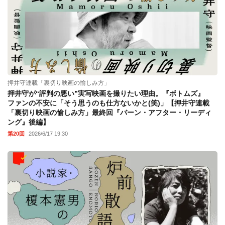
押井守連載「裏切り映画の愉しみ方」
押井守が“評判の悪い”実写映画を撮りたい理由。『ボトムズ』
ファンの不安に「そう思うのも仕方ないかと(笑)」【押井守連載
「裏切り映画の愉しみ方」最終回『バーン・アフター・リーディ
ング』後編】
第20回
2026/6/17 19:30