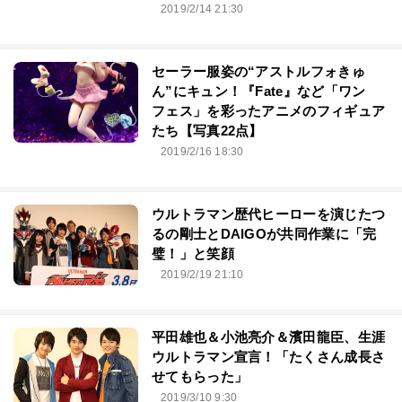
2019/2/14 21:30
セーラー服姿の“アストルフォきゅ
ん”にキュン！『Fate』など「ワン
フェス」を彩ったアニメのフィギュア
たち【写真22点】
2019/2/16 18:30
ウルトラマン歴代ヒーローを演じたつ
るの剛士とDAIGOが共同作業に「完
璧！」と笑顔
2019/2/19 21:10
平田雄也＆小池亮介＆濱田龍臣、生涯
ウルトラマン宣言！「たくさん成長さ
せてもらった」
2019/3/10 9:30