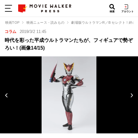
検索
アカウント
映画TOP
映画ニュース・読みもの
劇場版ウルトラマンR／B セレクト！絆の
コラム
2019/3/2 11:45
時代を彩った平成ウルトラマンたちが、フィギュアで勢ぞ
ろい！(画像14/15)