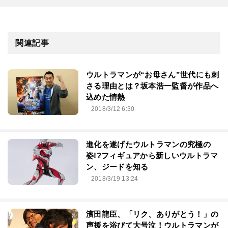
関連記事
ウルトラマンが“お母さん”世代にも刺
さる理由とは？坂本浩一監督が作品へ
込めた情熱
2018/3/12 6:30
進化を遂げたウルトラマンの究極の
姿!?フィギュアから新しいウルトラマ
ン、ジードを知る
2018/3/19 13:24
濱田龍臣、「リク、ありがとう！」の
声援を浴びて大号泣！ウルトラマンが