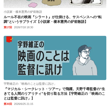
小説家・榎本憲男の炉前散語
ルール不在の映画『シラート』が仕掛ける、サスペンスへの“転
調”というサプライズ【小説家・榎本憲男の炉前散語】
第17回
2026/7/18 18:30
宇野維正の「映画のことは監督に訊け」
『マジカル・シークレット・ツアー』で飛躍。天野千尋監督の“生
きてる人間のリアリティ”を切り取る方法【宇野維正の「映画のこ
とは監督に訊け」】
第30回
2026/6/25 21:15