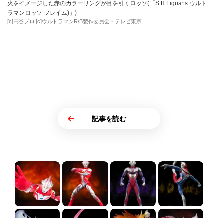
火をイメージした赤のカラーリングが目を引くロッソ(「S.H.Figuarts ウルト
ラマンロッソ フレイム)」)
[c]円谷プロ [c]ウルトラマンR/B製作委員会・テレビ東京
記事を読む