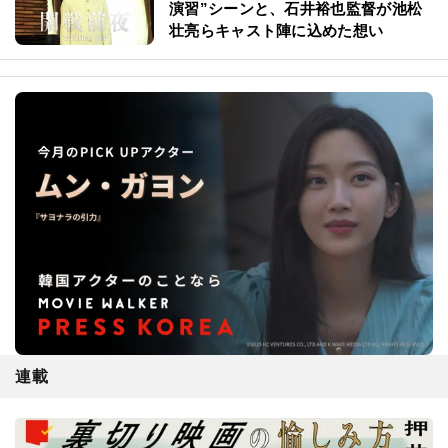
演習”シーンと、石井裕也監督が池松
壮亮らキャスト陣に込めた想い
連載