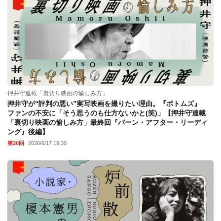
押井守連載「裏切り映画の愉しみ方」
押井守が“評判の悪い”実写映画を撮りたい理由。『ボトムズ』
ファンの不安に「そう思うのも仕方ないかと(笑)」【押井守連載
「裏切り映画の愉しみ方」最終回『バーン・アフター・リーディ
ング』後編】
第20回
2026/6/17 19:30