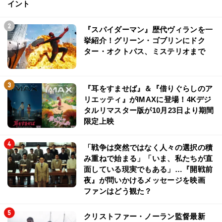
イント
『スパイダーマン』歴代ヴィランを一
挙紹介！グリーン・ゴブリンにドク
ター・オクトパス、ミステリオまで
『耳をすませば』＆『借りぐらしのア
リエッティ』がIMAXに登場！4Kデジ
タルリマスター版が10月23日より期間
限定上映
「戦争は突然ではなく人々の選択の積
み重ねで始まる」「いま、私たちが直
面している現実でもある」…『開戦前
夜』が問いかけるメッセージを映画
ファンはどう観た？
クリストファー・ノーラン監督最新