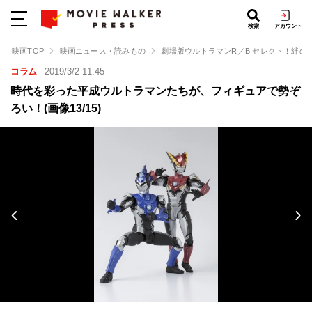
検索
アカウント
映画TOP
映画ニュース・読みもの
劇場版ウルトラマンR／B セレクト！絆の
コラム
2019/3/2 11:45
時代を彩った平成ウルトラマンたちが、フィギュアで勢ぞ
ろい！(画像13/15)