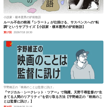
小説家・榎本憲男の炉前散語
ルール不在の映画『シラート』が仕掛ける、サスペンスへの“転
調”というサプライズ【小説家・榎本憲男の炉前散語】
第17回
2026/7/18 18:30
宇野維正の「映画のことは監督に訊け」
『マジカル・シークレット・ツアー』で飛躍。天野千尋監督の“生
きてる人間のリアリティ”を切り取る方法【宇野維正の「映画のこ
とは監督に訊け」】
第30回
2026/6/25 21:15