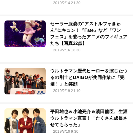
2019/2/14 21:30
セーラー服姿の“アストルフォきゅ
ん”にキュン！『Fate』など「ワン
フェス」を彩ったアニメのフィギュア
たち【写真22点】
2019/2/16 18:30
ウルトラマン歴代ヒーローを演じたつ
るの剛士とDAIGOが共同作業に「完
璧！」と笑顔
2019/2/19 21:10
平田雄也＆小池亮介＆濱田龍臣、生涯
ウルトラマン宣言！「たくさん成長さ
せてもらった」
2019/3/10 9:30