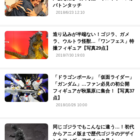
バトンタッチ
2018/6/23 12:10
造り込みが半端ない！ゴジラ、ガメ
ラ、ウルトラ怪獣…「ワンフェス」特
撮フィギュア【写真29点】
2018/7/30 19:03
「ドラゴンボール」「仮面ライダー」
「ガンダム」…ファン必見の初公開
フィギュアが秋葉原に集合！【写真37
点】
2018/10/26 10:00
同じゴジラでもこんなに違う…！初代
からアニメ版まで歴代ゴジラのデザイ