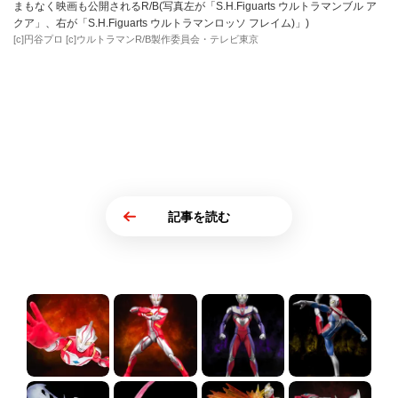
まもなく映画も公開されるR/B(写真左が「S.H.Figuarts ウルトラマンブル ア
クア」、右が「S.H.Figuarts ウルトラマンロッソ フレイム)」)
[c]円谷プロ [c]ウルトラマンR/B製作委員会・テレビ東京
記事を読む