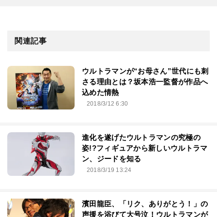
関連記事
ウルトラマンが“お母さん”世代にも刺
さる理由とは？坂本浩一監督が作品へ
込めた情熱
2018/3/12 6:30
進化を遂げたウルトラマンの究極の
姿!?フィギュアから新しいウルトラマ
ン、ジードを知る
2018/3/19 13:24
濱田龍臣、「リク、ありがとう！」の
声援を浴びて大号泣！ウルトラマンが