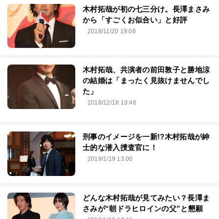
木村拓哉が初の七三分け。長澤まさみ
から「すごくお似合い」と好評
2018/11/20 19:06
木村拓哉、共演者の前田敦子と勝地涼
の結婚は「まったく見抜けませんでし
た」
2018/12/18 19:46
刑事のイメージを一新!?木村拓哉が紳
士的な潜入捜査官に！
2019/1/19 13:00
どんな木村拓哉が見てみたい？長澤ま
さみが“朝ドラヒロインの父”と懇願