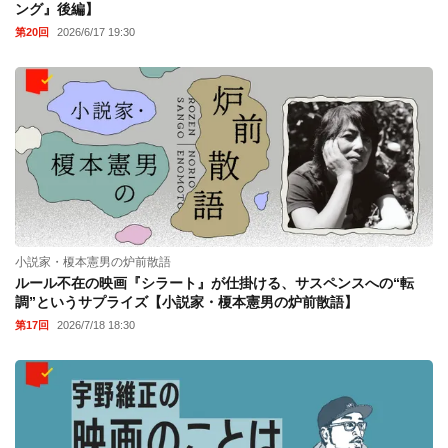
ング』後編】
第20回
2026/6/17 19:30
小説家・榎本憲男の炉前散語
ルール不在の映画『シラート』が仕掛ける、サスペンスへの“転
調”というサプライズ【小説家・榎本憲男の炉前散語】
第17回
2026/7/18 18:30