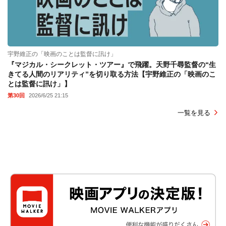
宇野維正の「映画のことは監督に訊け」
『マジカル・シークレット・ツアー』で飛躍。天野千尋監督の“生
きてる人間のリアリティ”を切り取る方法【宇野維正の「映画のこ
とは監督に訊け」】
第30回
2026/6/25 21:15
一覧を見る