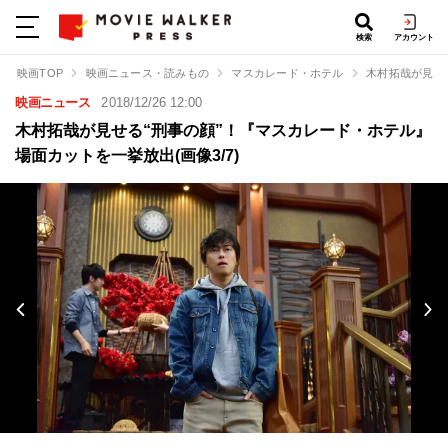
検索
アカウント
映画TOP
映画ニュース・読みもの
マスカレード・ホテル
木村拓哉が見せ
映画ニュース
2018/12/26 12:00
木村拓哉が見せる“刑事の顔”！『マスカレード・ホテル』
場面カットを一挙放出(画像3/7)