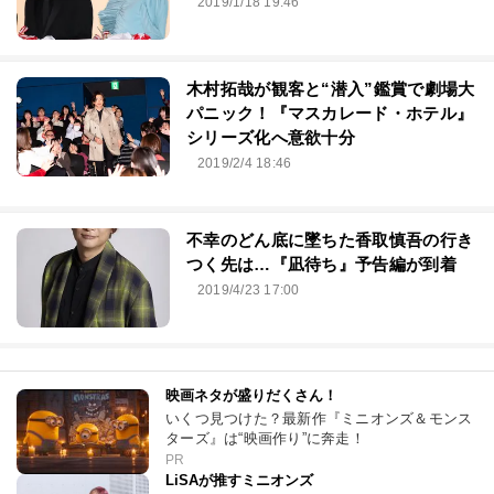
2019/1/18 19:46
木村拓哉が観客と“潜入”鑑賞で劇場大
パニック！『マスカレード・ホテル』
シリーズ化へ意欲十分
2019/2/4 18:46
不幸のどん底に墜ちた香取慎吾の行き
つく先は…『凪待ち』予告編が到着
2019/4/23 17:00
映画ネタが盛りだくさん！
いくつ見つけた？最新作『ミニオンズ＆モンス
ターズ』は“映画作り”に奔走！
PR
LiSAが推すミニオンズ