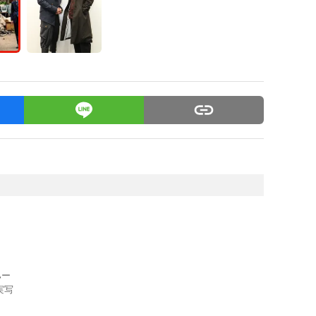
ハー
実写