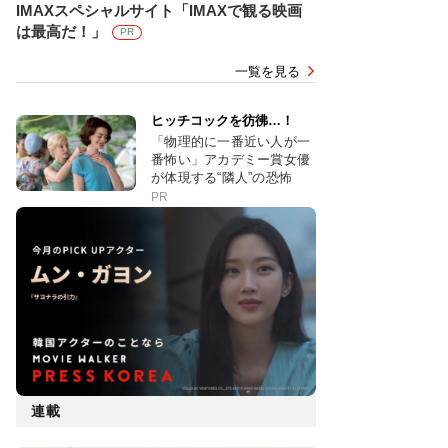
IMAXスペシャルサイト「IMAXで観る映画
は最高だ！」
PR
一覧を見る
ヒッチコックを彷彿…！
「物理的に一番近い人が一
番怖い」アカデミー賞女優
が体現する“隣人”の恐怖
PR
連載