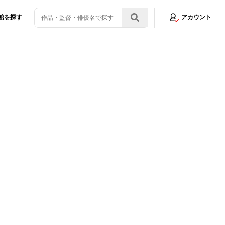
館を探す
アカウント
の友情
画像9/10