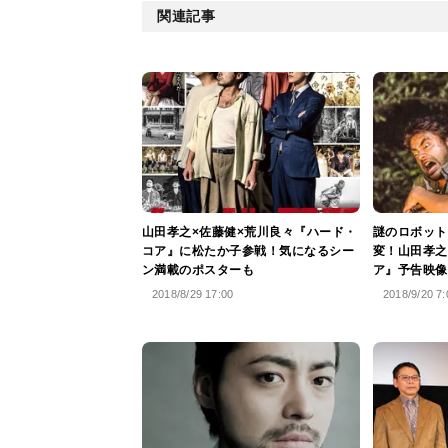
関連記事
山田孝之×佐藤健×荒川良々『ハード・
謎のロボット
コア』に松たか子参戦！気になるシー
変！山田孝之
ン満載のポスターも
ア』予告映像
2018/8/29 17:00
2018/9/20 7: