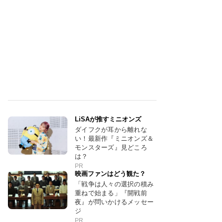
LiSAが推すミニオンズ
ダイフクが耳から離れな
い！最新作『ミニオンズ＆
モンスターズ』見どころ
は？
PR
映画ファンはどう観た？
「戦争は人々の選択の積み
重ねで始まる」『開戦前
夜』が問いかけるメッセー
ジ
PR