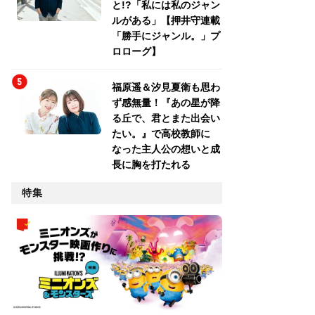
と!?「私には私のジャン
ルがある」【押井守連載
「勝手にジャンル。」プ
ロローグ】
福原遥＆汐見夏衛も思わ
ず感無量！『あの星が降
る丘で、君とまた出会い
たい。』で高校教師に
なった主人公の想いと成
長に胸を打たれる
特集