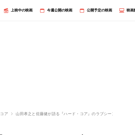
上映中の映画
今週公開の映画
公開予定の映画
映画
・コア
山田孝之と佐藤健が語る『ハード・コア』のラブシーン秘話と2人