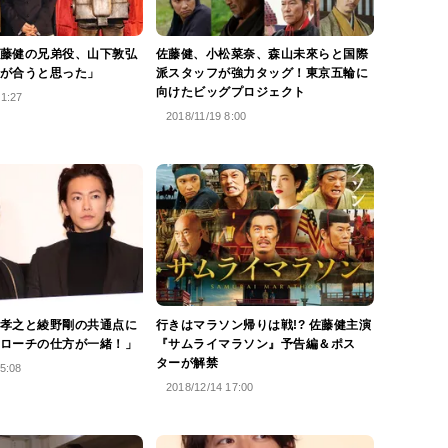
藤健の兄弟役、山下敦弘
佐藤健、小松菜奈、森山未來らと国際
が合うと思った」
派スタッフが強力タッグ！東京五輪に
向けたビッグプロジェクト
21:27
2018/11/19 8:00
孝之と綾野剛の共通点に
行きはマラソン帰りは戦!? 佐藤健主演
ローチの仕方が一緒！」
『サムライマラソン』予告編＆ポス
ターが解禁
5:08
2018/12/14 17:00