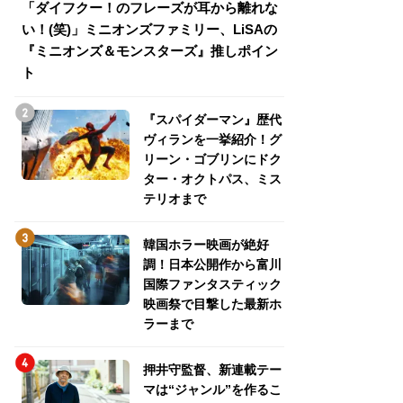
「ダイフクー！のフレーズが耳から離れな
『スパイダーマン
い！(笑)」ミニオンズファミリー、LiSAの
介！グリーン・ゴ
『ミニオンズ＆モンスターズ』推しポイン
トパス、ミステリ
ト
『スパイダーマン』歴代
ヴィランを一挙紹介！グ
リーン・ゴブリンにドク
ター・オクトパス、ミス
テリオまで
韓国ホラー映画が絶好
調！日本公開作から富川
国際ファンタスティック
映画祭で目撃した最新ホ
ラーまで
押井守監督、新連載テー
マは“ジャンル”を作るこ