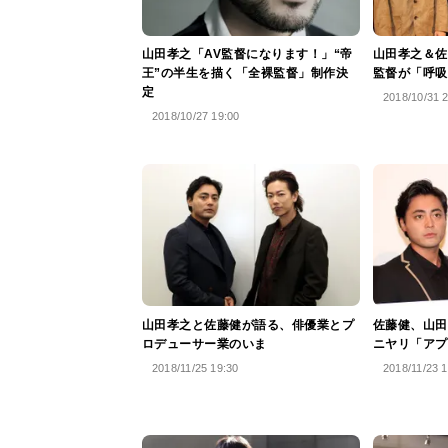
山田孝之「AV監督になります！」“帝
山田孝之＆佐
王”の半生を描く「全裸監督」制作決
監督が「呼吸
定
2018/10/31 
2018/10/27 19:00
山田孝之と佐藤健が語る、俳優業とプ
佐藤健、山田
ロデューサー業のいま
ニヤリ「アプ
2018/11/25 19:30
2018/11/23 1