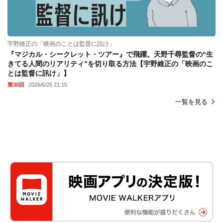
宇野維正の「映画のことは監督に訊け」
『マジカル・シークレット・ツアー』で飛躍。天野千尋監督の“生
きてる人間のリアリティ”を切り取る方法【宇野維正の「映画のこ
とは監督に訊け」】
第30回
2026/6/25 21:15
一覧を見る