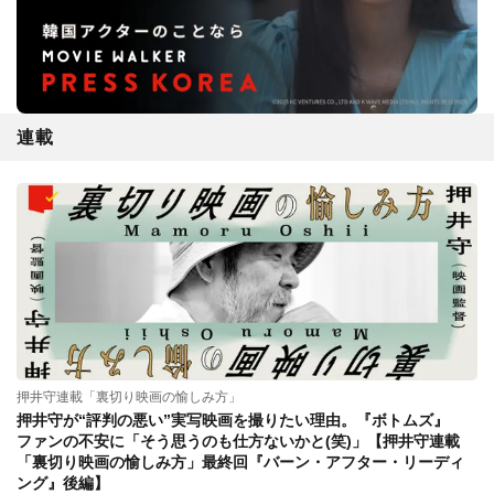
連載
押井守連載「裏切り映画の愉しみ方」
押井守が“評判の悪い”実写映画を撮りたい理由。『ボトムズ』
ファンの不安に「そう思うのも仕方ないかと(笑)」【押井守連載
「裏切り映画の愉しみ方」最終回『バーン・アフター・リーディ
ング』後編】