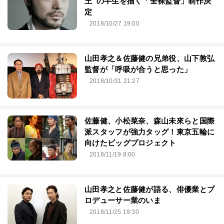
王”の半生を描く「全裸監督」制作決
定
2018/10/27 19:00
山田孝之＆佐藤健の兄弟役、山下敦弘
監督が「呼吸が合うと思った」
2018/10/31 21:27
佐藤健、小松菜奈、森山未來らと国際
派スタッフが強力タッグ！東京五輪に
向けたビッグプロジェクト
2018/11/19 8:00
山田孝之と佐藤健が語る、俳優業とプ
ロデューサー業のいま
2018/11/25 19:30