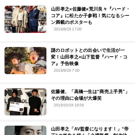
山田孝之×佐藤健×荒川良々『ハード・
コア』に松たか子参戦！気になるシー
ン満載のポスターも
2018/8/29 17:00
謎のロボットとの出会いで生活が一
変！山田孝之×山下監督『ハード・コ
ア』予告映像
2018/9/20 7:00
佐藤健、「高橋一生は“商売上手男”」
その理由に会場が大爆笑
2018/10/19 19:56
山田孝之「AV監督になります！」“帝