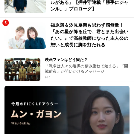
ルがある」【押井守連載「勝手にジャ
ンル。」プロローグ】
福原遥＆汐見夏衛も思わず感無量！
『あの星が降る丘で、君とまた出会い
たい。』で高校教師になった主人公の
想いと成長に胸を打たれる
映画ファンはどう観た？
「戦争は人々の選択の積み重ねで始まる」『開
戦前夜』が問いかけるメッセージ
PR