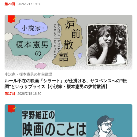
第20回
2026/6/17 19:30
小説家・榎本憲男の炉前散語
ルール不在の映画『シラート』が仕掛ける、サスペンスへの“転
調”というサプライズ【小説家・榎本憲男の炉前散語】
第17回
2026/7/18 18:30