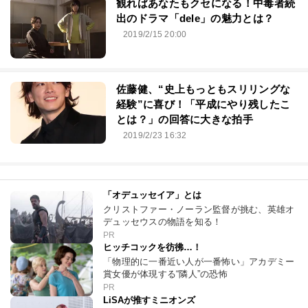
観ればあなたもクセになる！中毒者続
出のドラマ「dele」の魅力とは？
2019/2/15 20:00
佐藤健、“史上もっともスリリングな
経験”に喜び！「平成にやり残したこ
とは？」の回答に大きな拍手
2019/2/23 16:32
「オデュッセイア」とは
クリストファー・ノーラン監督が挑む、英雄オ
デュッセウスの物語を知る！
PR
ヒッチコックを彷彿…！
「物理的に一番近い人が一番怖い」アカデミー
賞女優が体現する“隣人”の恐怖
PR
LiSAが推すミニオンズ