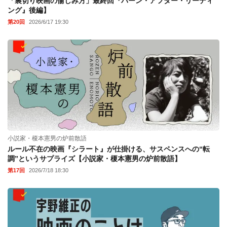
「裏切り映画の愉しみ方」最終回『バーン・アフター・リーディ
ング』後編】
第20回
2026/6/17 19:30
小説家・榎本憲男の炉前散語
ルール不在の映画『シラート』が仕掛ける、サスペンスへの“転
調”というサプライズ【小説家・榎本憲男の炉前散語】
第17回
2026/7/18 18:30