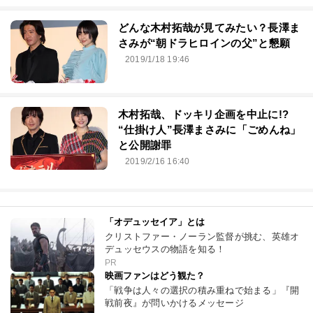
どんな木村拓哉が見てみたい？長澤ま
さみが“朝ドラヒロインの父”と懇願
2019/1/18 19:46
木村拓哉、ドッキリ企画を中止に!?
“仕掛け人”長澤まさみに「ごめんね」
と公開謝罪
2019/2/16 16:40
「オデュッセイア」とは
クリストファー・ノーラン監督が挑む、英雄オ
デュッセウスの物語を知る！
PR
映画ファンはどう観た？
「戦争は人々の選択の積み重ねで始まる」『開
戦前夜』が問いかけるメッセージ