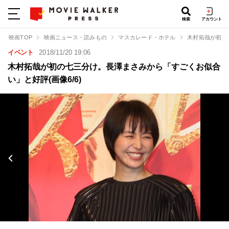
検索
アカウント
映画TOP
映画ニュース・読みもの
マスカレード・ホテル
木村拓哉が初の
イベント
2018/11/20 19:06
木村拓哉が初の七三分け。長澤まさみから「すごくお似合
い」と好評(画像6/6)