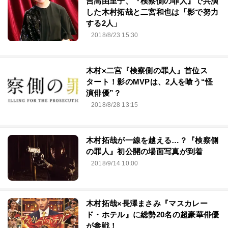
吉高由里子、『検察側の罪人』で共演
した木村拓哉と二宮和也は「影で努力
する2人」
2018/8/23 15:30
木村×二宮『検察側の罪人』首位ス
タート！影のMVPは、2人を喰う“怪
演俳優”？
2018/8/28 13:15
木村拓哉が一線を越える…？『検察側
の罪人』初公開の場面写真が到着
2018/9/14 10:00
木村拓哉×長澤まさみ『マスカレー
ド・ホテル』に総勢20名の超豪華俳優
が参戦！