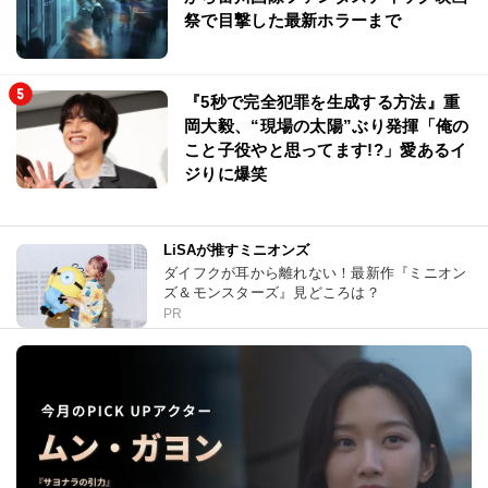
祭で目撃した最新ホラーまで
『5秒で完全犯罪を生成する方法』重
岡大毅、“現場の太陽”ぶり発揮「俺の
こと子役やと思ってます!?」愛あるイ
ジりに爆笑
LiSAが推すミニオンズ
ダイフクが耳から離れない！最新作『ミニオン
ズ＆モンスターズ』見どころは？
PR