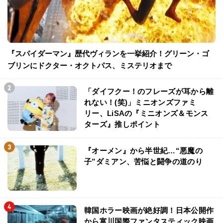
『スパイダーマン』歴代ヴィランを一挙紹介！グリーン・ゴ
ブリンにドクター・オクトパス、ミステリオまで
「ダイフクー！のフレーズが耳から離
れない！(笑)」ミニオンズファミ
リー、LiSAの『ミニオンズ＆モンス
ターズ』推しポイント
『オーメン』から半世紀…“悪魔の
子”ダミアン、苦悩と闘争の道のり
韓国ホラー映画が絶好調！日本公開作
から富川国際ファンタスティック映画