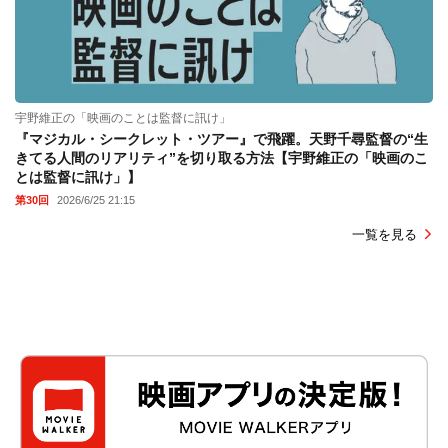
宇野維正の「映画のことは監督に訊け」
『マジカル・シークレット・ツアー』で飛躍。天野千尋監督の“生
きてる人間のリアリティ”を切り取る方法【宇野維正の「映画のこ
とは監督に訊け」】
第30回
2026/6/25 21:15
一覧を見る