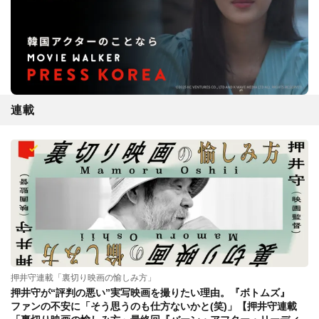
連載
押井守連載「裏切り映画の愉しみ方」
押井守が“評判の悪い”実写映画を撮りたい理由。『ボトムズ』
ファンの不安に「そう思うのも仕方ないかと(笑)」【押井守連載