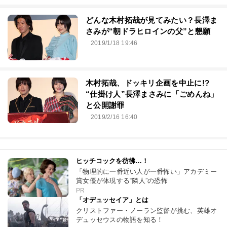
どんな木村拓哉が見てみたい？長澤ま
さみが“朝ドラヒロインの父”と懇願
2019/1/18 19:46
木村拓哉、ドッキリ企画を中止に!?
“仕掛け人”長澤まさみに「ごめんね」
と公開謝罪
2019/2/16 16:40
ヒッチコックを彷彿…！
「物理的に一番近い人が一番怖い」アカデミー
賞女優が体現する“隣人”の恐怖
PR
「オデュッセイア」とは
クリストファー・ノーラン監督が挑む、英雄オ
デュッセウスの物語を知る！