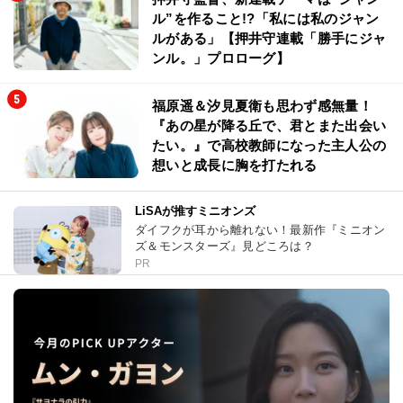
ル”を作ること!?「私には私のジャン
ルがある」【押井守連載「勝手にジャ
ンル。」プロローグ】
福原遥＆汐見夏衛も思わず感無量！
『あの星が降る丘で、君とまた出会い
たい。』で高校教師になった主人公の
想いと成長に胸を打たれる
LiSAが推すミニオンズ
ダイフクが耳から離れない！最新作『ミニオン
ズ＆モンスターズ』見どころは？
PR