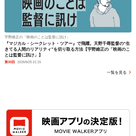
宇野維正の「映画のことは監督に訊け」
『マジカル・シークレット・ツアー』で飛躍。天野千尋監督の“生
きてる人間のリアリティ”を切り取る方法【宇野維正の「映画のこ
とは監督に訊け」】
第30回
2026/6/25 21:15
一覧を見る