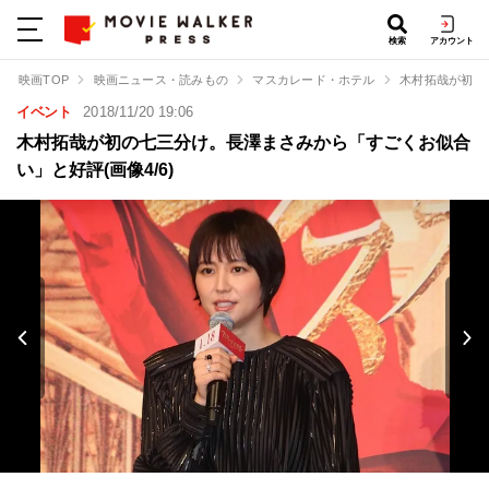
検索
アカウント
映画TOP
映画ニュース・読みもの
マスカレード・ホテル
木村拓哉が初の
イベント
2018/11/20 19:06
木村拓哉が初の七三分け。長澤まさみから「すごくお似合
い」と好評(画像4/6)