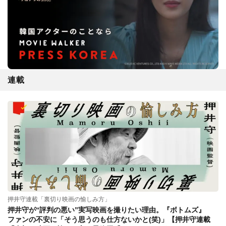
連載
押井守連載「裏切り映画の愉しみ方」
押井守が“評判の悪い”実写映画を撮りたい理由。『ボトムズ』
ファンの不安に「そう思うのも仕方ないかと(笑)」【押井守連載