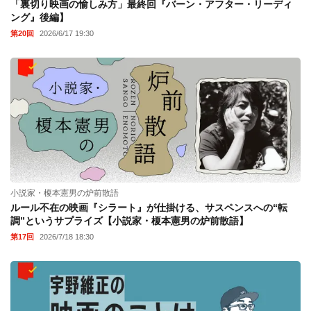
「裏切り映画の愉しみ方」最終回『バーン・アフター・リーディ
ング』後編】
第20回
2026/6/17 19:30
小説家・榎本憲男の炉前散語
ルール不在の映画『シラート』が仕掛ける、サスペンスへの“転
調”というサプライズ【小説家・榎本憲男の炉前散語】
第17回
2026/7/18 18:30