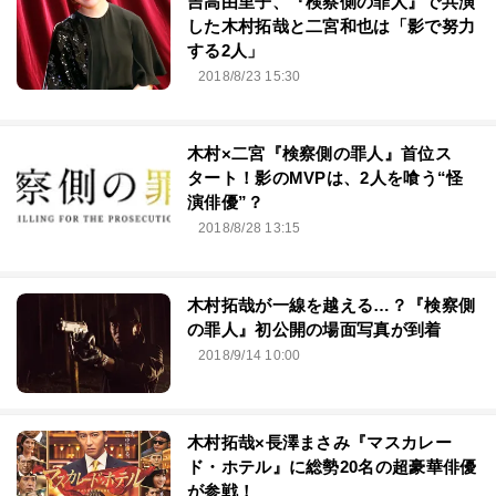
吉高由里子、『検察側の罪人』で共演
した木村拓哉と二宮和也は「影で努力
する2人」
2018/8/23 15:30
木村×二宮『検察側の罪人』首位ス
タート！影のMVPは、2人を喰う“怪
演俳優”？
2018/8/28 13:15
木村拓哉が一線を越える…？『検察側
の罪人』初公開の場面写真が到着
2018/9/14 10:00
木村拓哉×長澤まさみ『マスカレー
ド・ホテル』に総勢20名の超豪華俳優
が参戦！