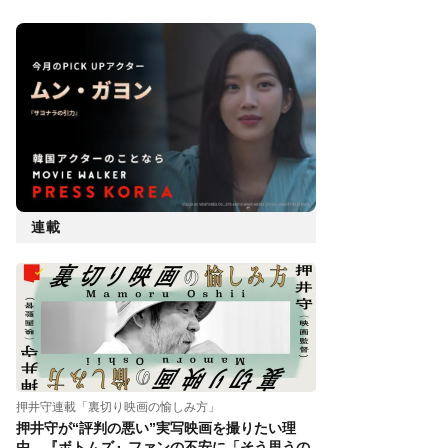
連載
押井守連載「裏切り映画の愉しみ方」
押井守が“評判の悪い”実写映画を撮りたい理
由。『ボトムズ』ファンの不安に「そう思うの