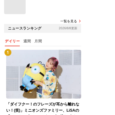
一覧を見る
ニュースランキング
2026/8/8更新
デイリー
週間
月間
「ダイフクー！のフレーズが耳から離れな
『スパイダーマン
い！(笑)」ミニオンズファミリー、LiSAの
介！グリーン・ゴ