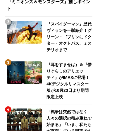
『ミニオンズ＆モンスターズ』推しポイン
トパス、ミステリ
ト
『スパイダーマン』歴代
ヴィランを一挙紹介！グ
リーン・ゴブリンにドク
ター・オクトパス、ミス
テリオまで
『耳をすませば』＆『借
りぐらしのアリエッ
ティ』がIMAXに登場！
4Kデジタルリマスター
版が10月23日より期間
限定上映
「戦争は突然ではなく
人々の選択の積み重ねで
始まる」「いま、私たち