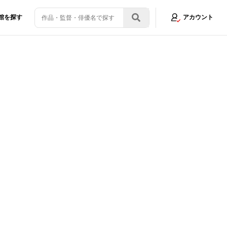
館を探す
アカウント
ッシュ』最新作、激アツな予告編が完成