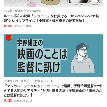
小説家・榎本憲男の炉前散語
ルール不在の映画『シラート』が仕掛ける、サスペンスへの“転
調”というサプライズ【小説家・榎本憲男の炉前散語】
第17回
2026/7/18 18:30
宇野維正の「映画のことは監督に訊け」
『マジカル・シークレット・ツアー』で飛躍。天野千尋監督の“生
きてる人間のリアリティ”を切り取る方法【宇野維正の「映画のこ
とは監督に訊け」】
第30回
2026/6/25 21:15