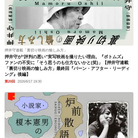
押井守連載「裏切り映画の愉しみ方」
押井守が“評判の悪い”実写映画を撮りたい理由。『ボトムズ』
ファンの不安に「そう思うのも仕方ないかと(笑)」【押井守連載
「裏切り映画の愉しみ方」最終回『バーン・アフター・リーディ
ング』後編】
第20回
2026/6/17 19:30