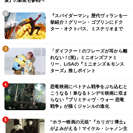
愛』の新星も参戦へ
『スパイダーマン』歴代ヴィランを一
挙紹介！グリーン・ゴブリンにドク
ター・オクトパス、ミステリオまで
「ダイフクー！のフレーズが耳から離
れない！(笑)」ミニオンズファミ
リー、LiSAの『ミニオンズ＆モンス
ターズ』推しポイント
恐竜映画にベトナム戦争をぶち込むと
こうなる！単なるトンデモ映画に収ま
らない『プリミティヴ・ウォー 恐竜
戦争』が描くジャンルの進化
“ホラー映画の元祖”『カリガリ博士』
がよみがえる！マイケル・シャノン主