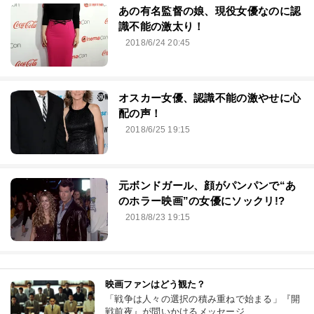
あの有名監督の娘、現役女優なのに認
識不能の激太り！
2018/6/24 20:45
オスカー女優、認識不能の激やせに心
配の声！
2018/6/25 19:15
元ボンドガール、顔がパンパンで“あ
のホラー映画”の女優にソックリ!?
2018/8/23 19:15
映画ファンはどう観た？
「戦争は人々の選択の積み重ねで始まる」『開
戦前夜』が問いかけるメッセージ