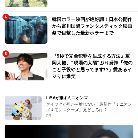
韓国ホラー映画が絶好調！日本公開作
から富川国際ファンタスティック映画
祭で目撃した最新ホラーまで
『5秒で完全犯罪を生成する方法』重
岡大毅、“現場の太陽”ぶり発揮「俺の
こと子役やと思ってます!?」愛あるイ
ジりに爆笑
LiSAが推すミニオンズ
ダイフクが耳から離れない！最新作『ミニオン
ズ＆モンスターズ』見どころは？
PR