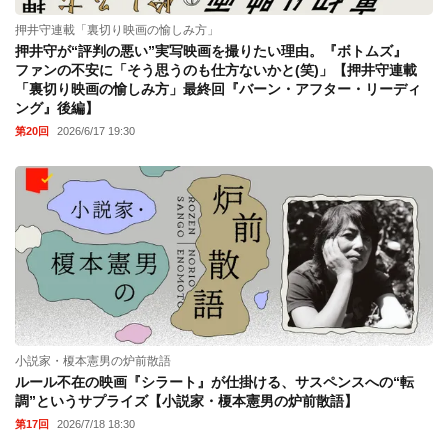
押井守連載「裏切り映画の愉しみ方」
押井守が“評判の悪い”実写映画を撮りたい理由。『ボトムズ』
ファンの不安に「そう思うのも仕方ないかと(笑)」【押井守連載
「裏切り映画の愉しみ方」最終回『バーン・アフター・リーディ
ング』後編】
第20回
2026/6/17 19:30
小説家・榎本憲男の炉前散語
ルール不在の映画『シラート』が仕掛ける、サスペンスへの“転
調”というサプライズ【小説家・榎本憲男の炉前散語】
第17回
2026/7/18 18:30