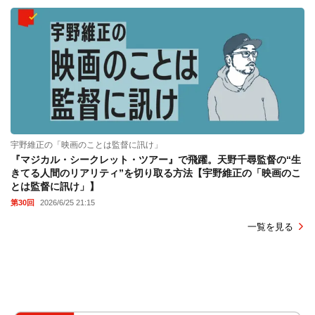
宇野維正の「映画のことは監督に訊け」
『マジカル・シークレット・ツアー』で飛躍。天野千尋監督の“生
きてる人間のリアリティ”を切り取る方法【宇野維正の「映画のこ
とは監督に訊け」】
第30回
2026/6/25 21:15
一覧を見る