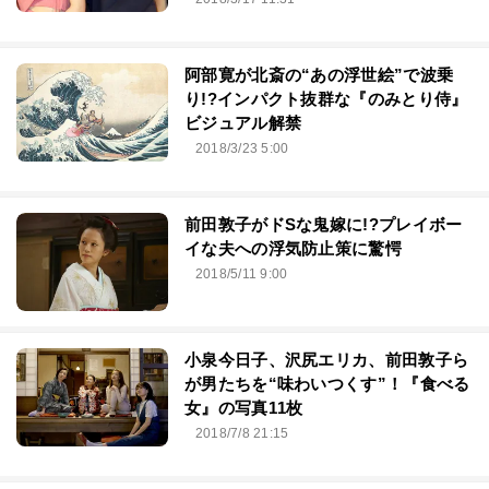
阿部寛が北斎の“あの浮世絵”で波乗
り!?インパクト抜群な『のみとり侍』
ビジュアル解禁
2018/3/23 5:00
前田敦子がドSな鬼嫁に!?プレイボー
イな夫への浮気防止策に驚愕
2018/5/11 9:00
小泉今日子、沢尻エリカ、前田敦子ら
が男たちを“味わいつくす”！『食べる
女』の写真11枚
2018/7/8 21:15