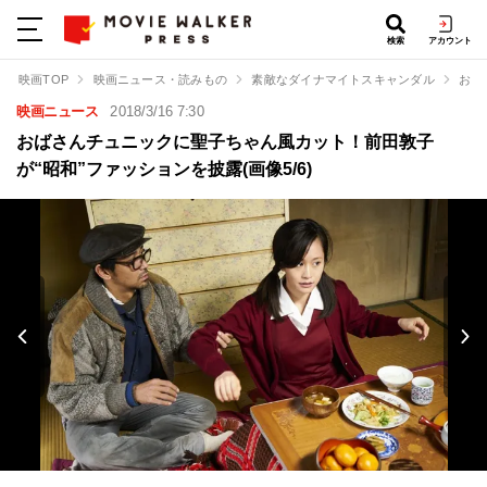
検索
アカウント
映画TOP
映画ニュース・読みもの
素敵なダイナマイトスキャンダル
おば
映画ニュース
2018/3/16 7:30
おばさんチュニックに聖子ちゃん風カット！前田敦子
が“昭和”ファッションを披露(画像5/6)