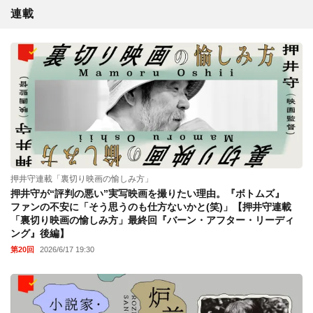
連載
押井守連載「裏切り映画の愉しみ方」
押井守が“評判の悪い”実写映画を撮りたい理由。『ボトムズ』
ファンの不安に「そう思うのも仕方ないかと(笑)」【押井守連載
「裏切り映画の愉しみ方」最終回『バーン・アフター・リーディ
ング』後編】
第20回
2026/6/17 19:30