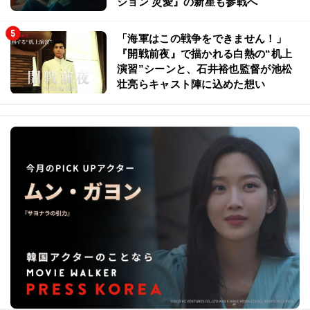
ション 災愛』の新星も参戦へ
「海軍はこの戦争をできません！」
『開戦前夜』で描かれる白熱の“机上
演習”シーンと、石井裕也監督が池松
壮亮らキャスト陣に込めた想い