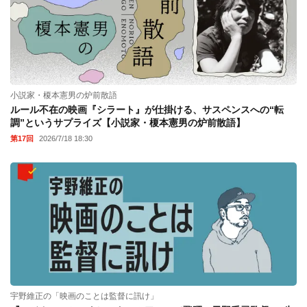
小説家・榎本憲男の炉前散語
ルール不在の映画『シラート』が仕掛ける、サスペンスへの“転
調”というサプライズ【小説家・榎本憲男の炉前散語】
第17回
2026/7/18 18:30
宇野維正の「映画のことは監督に訊け」