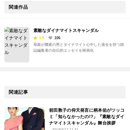
関連作品
素敵なダイナマイトスキャンダル
3.9
106
母親が隣家の男とダイナマイト心中した過去を持つ雑
誌編集者の自伝的エッセイを映画化
関連記事
前田敦子の仰天発言に柄本佑がツッコ
ミ「知らなかったの!?」『素敵なダイ
ナマイトスキャンダル』舞台挨拶
2018/3/17 11:31