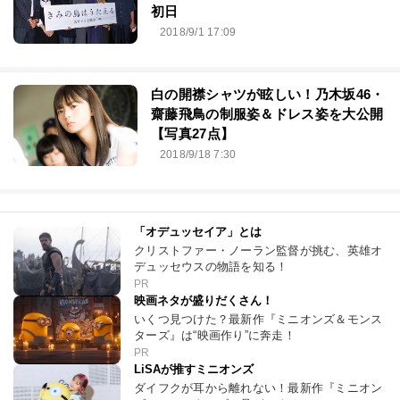
初日
2018/9/1 17:09
白の開襟シャツが眩しい！乃木坂46・
齋藤飛鳥の制服姿＆ドレス姿を大公開
【写真27点】
2018/9/18 7:30
「オデュッセイア」とは
クリストファー・ノーラン監督が挑む、英雄オ
デュッセウスの物語を知る！
PR
映画ネタが盛りだくさん！
いくつ見つけた？最新作『ミニオンズ＆モンス
ターズ』は“映画作り”に奔走！
PR
LiSAが推すミニオンズ
ダイフクが耳から離れない！最新作『ミニオン