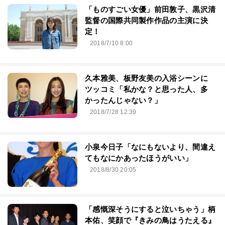
「ものすごい女優」前田敦子、黒沢清
監督の国際共同製作作品の主演に決
定！
2018/7/10 8:00
久本雅美、板野友美の入浴シーンに
ツッコミ「私かな？と思った人、多
かったんじゃない？」
2018/7/28 12:39
小泉今日子「なにもないより、間違え
てもなにかあったほうがいい」
2018/8/30 20:05
「感慨深そうにすると泣いちゃう」柄
本佑、笑顔で『きみの鳥はうたえる』