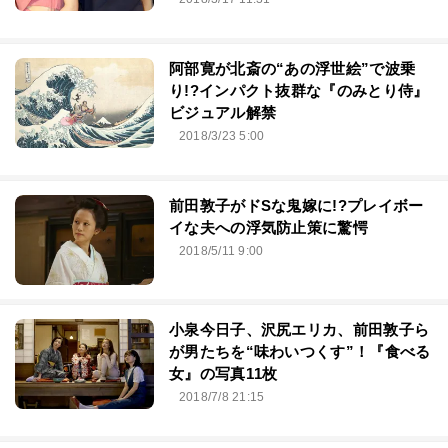
阿部寛が北斎の“あの浮世絵”で波乗
り!?インパクト抜群な『のみとり侍』
ビジュアル解禁
2018/3/23 5:00
前田敦子がドSな鬼嫁に!?プレイボー
イな夫への浮気防止策に驚愕
2018/5/11 9:00
小泉今日子、沢尻エリカ、前田敦子ら
が男たちを“味わいつくす”！『食べる
女』の写真11枚
2018/7/8 21:15