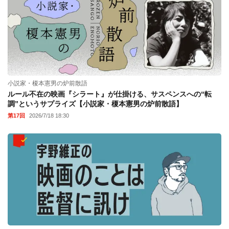
小説家・榎本憲男の炉前散語
ルール不在の映画『シラート』が仕掛ける、サスペンスへの“転
調”というサプライズ【小説家・榎本憲男の炉前散語】
第17回
2026/7/18 18:30