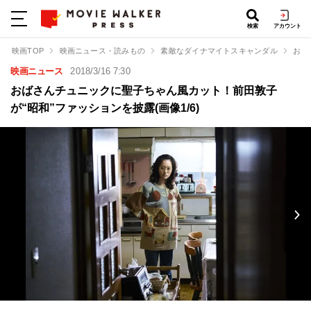
検索
アカウント
映画TOP
映画ニュース・読みもの
素敵なダイナマイトスキャンダル
おば
映画ニュース
2018/3/16 7:30
おばさんチュニックに聖子ちゃん風カット！前田敦子
が“昭和”ファッションを披露(画像1/6)