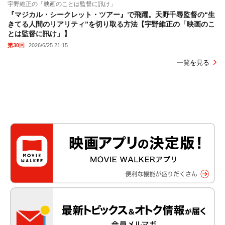
宇野維正の「映画のことは監督に訊け」
『マジカル・シークレット・ツアー』で飛躍。天野千尋監督の“生
きてる人間のリアリティ”を切り取る方法【宇野維正の「映画のこ
とは監督に訊け」】
第30回
2026/6/25 21:15
一覧を見る