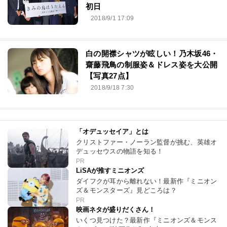
初日
2018/9/1 17:09
白の開襟シャツが眩しい！乃木坂46・
齋藤飛鳥の制服姿＆ドレス姿を大公開
【写真27点】
2018/9/18 7:30
「オデュッセイア」とは
クリストファー・ノーラン監督が挑む、英雄オ
デュッセウスの物語を知る！
PR
LiSAが推すミニオンズ
ダイフクが耳から離れない！最新作『ミニオン
ズ＆モンスターズ』見どころは？
PR
映画ネタが盛りだくさん！
いくつ見つけた？最新作『ミニオンズ＆モンス