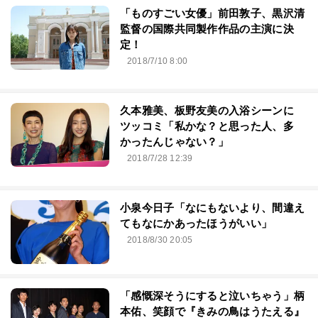
「ものすごい女優」前田敦子、黒沢清
監督の国際共同製作作品の主演に決
定！
2018/7/10 8:00
久本雅美、板野友美の入浴シーンに
ツッコミ「私かな？と思った人、多
かったんじゃない？」
2018/7/28 12:39
小泉今日子「なにもないより、間違え
てもなにかあったほうがいい」
2018/8/30 20:05
「感慨深そうにすると泣いちゃう」柄
本佑、笑顔で『きみの鳥はうたえる』