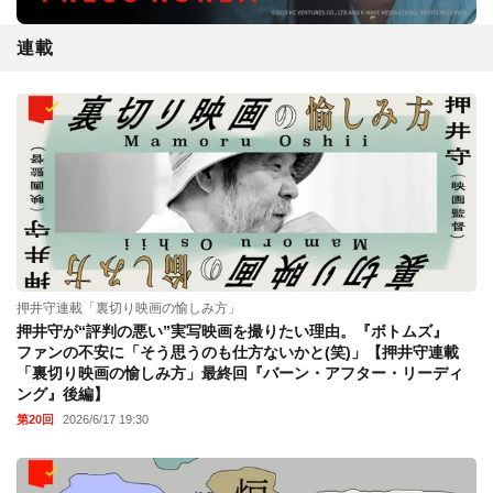
連載
押井守連載「裏切り映画の愉しみ方」
押井守が“評判の悪い”実写映画を撮りたい理由。『ボトムズ』
ファンの不安に「そう思うのも仕方ないかと(笑)」【押井守連載
「裏切り映画の愉しみ方」最終回『バーン・アフター・リーディ
ング』後編】
第20回
2026/6/17 19:30