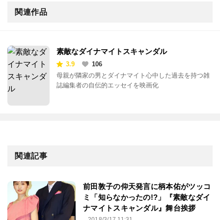
関連作品
素敵なダイナマイトスキャンダル
3.9
106
母親が隣家の男とダイナマイト心中した過去を持つ雑
誌編集者の自伝的エッセイを映画化
関連記事
前田敦子の仰天発言に柄本佑がツッコ
ミ「知らなかったの!?」『素敵なダイ
ナマイトスキャンダル』舞台挨拶
2018/3/17 11:31