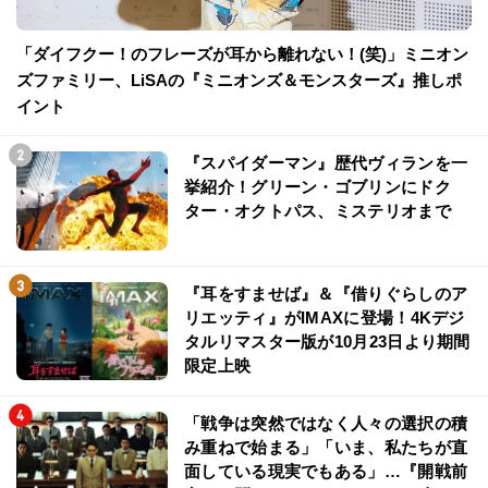
「ダイフクー！のフレーズが耳から離れない！(笑)」ミニオン
ズファミリー、LiSAの『ミニオンズ＆モンスターズ』推しポ
イント
『スパイダーマン』歴代ヴィランを一
挙紹介！グリーン・ゴブリンにドク
ター・オクトパス、ミステリオまで
『耳をすませば』＆『借りぐらしのア
リエッティ』がIMAXに登場！4Kデジ
タルリマスター版が10月23日より期間
限定上映
「戦争は突然ではなく人々の選択の積
み重ねで始まる」「いま、私たちが直
面している現実でもある」…『開戦前