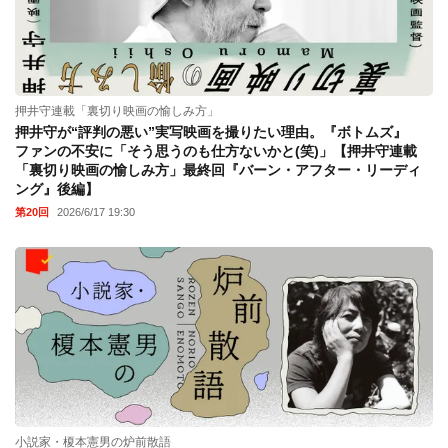
押井守連載「裏切り映画の愉しみ方」
押井守が“評判の悪い”実写映画を撮りたい理由。『ボトムズ』
ファンの不安に「そう思うのも仕方ないかと(笑)」【押井守連載
「裏切り映画の愉しみ方」最終回『バーン・アフター・リーディ
ング』後編】
第20回
2026/6/17 19:30
小説家・榎本憲男の炉前散語