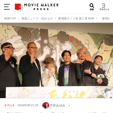
検索
アカウント
映画TOP
映画ニュース・読みもの
劇場版モノノ怪 第三章 蛇神
「劇場版
平井あゆみ
イベント
2026/5/30 21:30