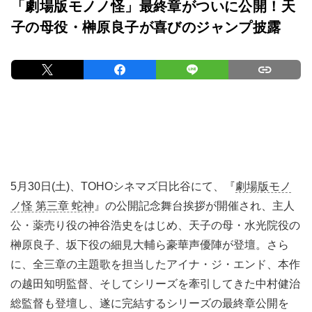
「劇場版モノノ怪」最終章がついに公開！天
子の母役・榊󠄀原良子が喜びのジャンプ披露
5月30日(土)、TOHOシネマズ日比谷にて、『
劇場版モノ
ノ怪 第三章 蛇神
』の公開記念舞台挨拶が開催され、主人
公・薬売り役の神谷浩史をはじめ、天子の母・水光院役の
榊󠄀原良子、坂下役の細見大輔ら豪華声優陣が登壇。さら
に、全三章の主題歌を担当したアイナ・ジ・エンド、本作
の越田知明監督、そしてシリーズを牽引してきた中村健治
総監督も登壇し、遂に完結するシリーズの最終章公開を