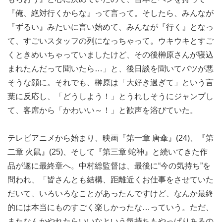
『俺、絶対行くからな』って言って。そしたら、みんなが
『ずるい』みたいに言い始めて、みんなが『行く』となっ
て、すごいスタッフの列になっちゃって。ウキウキとすご
くときめいちゃっていましたけど、その後榊󠄀原さんが寝込
まれたんだって聞いたら…」と、後日談を聞いてバツが悪
そうな顔に。それでも、榊󠄀原は「大好き過ぎて」という言
葉に反応し、「どうしよう！」とうれしそうにジャンプし
て、客席から「かわいい～！」と歓声を浴びていた。
テレビアニメから始まり、映画『第一章 唐傘』(24)、『第
二章 火鼠』(25)、そして『第三章 蛇神』と続いてきた作
品が遂に最終章へ。中村総監督は、最後に“今の気持ち”を
問われ、「皆さんとも結構、距離近くお仕事をさせていた
だいて、いろいろなことがあったんですけど、なんか最終
的には本当にものすごく楽しかったな…っていう。ただ、
またなんかやれたらいいなという気持ちもやっぱりあるの