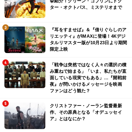
挙紹介！グリーン・ゴブリンにドク
ター・オクトパス、ミステリオまで
『耳をすませば』＆『借りぐらしのア
リエッティ』がIMAXに登場！4Kデジ
タルリマスター版が10月23日より期間
限定上映
「戦争は突然ではなく人々の選択の積
み重ねで始まる」「いま、私たちが直
面している現実でもある」…『開戦前
夜』が問いかけるメッセージを映画
ファンはどう観た？
クリストファー・ノーラン監督最新
作、その原典となる「オデュッセイ
ア」とはなにか？