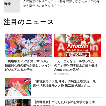
人の情念に取りつくモノノ怪を退治しながら人々の心を
救う薬売りの旅路を描くアニメ
注目のニュース
『劇場版モノノ怪 第二章 火鼠』
「え、こんなセールやってた
独創的な炎の描写が美しいメイン
の？」80％OFF以上が続々登場！
ビジュアル＆本予告
Amazonの本気が...
PR(Amazon)
『劇場版モノノ怪 唐傘』の特別上映決定！最
新作『劇場版モノノ怪 第二章 火鼠』か...
【西野亮廣】つくりたいものを追求できる環