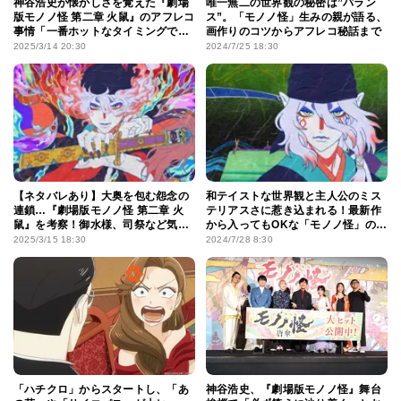
神谷浩史が懐かしさを覚えた『劇場
唯一無二の世界観の秘密は”バラン
版モノノ怪 第二章 火鼠』のアフレコ
ス”。「モノノ怪」生みの親が語る、
事情「一番ホットなタイミングで収
画作りのコツからアフレコ秘話まで
録できた」
2025/3/14 20:30
2024/7/25 18:30
【ネタバレあり】大奥を包む怨念の
和テイストな世界観と主人公のミス
連鎖…『劇場版モノノ怪 第二章 火
テリアスさに惹き込まれる！最新作
鼠』を考察！御水様、司祭など気に
から入ってもOKな「モノノ怪」の魅
なるワードも振り返り
力
2025/3/15 18:30
2024/7/28 8:30
「ハチクロ」からスタートし、「あ
神谷浩史、『劇場版モノノ怪』舞台