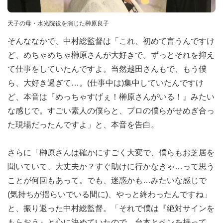
天子の母・水光院役を演じた榊󠄀原良子
そんななかで、中村総監督は「これ、初めて言うんですけ
ど、めちゃめちゃ榊󠄀原さんが大好きで。ずっとそれを抑え
て仕事をしていたんですよ。当然越田さんもで、もう僕
ら、大好き過ぎて…。(仕事中は)集中していたんですけ
ど、本音は『めっちゃすげぇ！榊󠄀原さんがいる！』みたい
な感じで。すごい素人の僕らと、プロの僕らがせめぎ合っ
た現場だったんですよ」と、本音を告白。
さらに「榊󠄀原さんは確かにすごく大変で、僕らもお芝居を
聞いていて、大丈夫か？すぐ助けに行かなきゃ…って思う
ことが何回もあって。でも、迷惑かも…みたいな感じで
(気持ちが揺らいでいる間に)、やっと終わったんですね」
と、振り返った中村総監督。「それで僕は『絶対サインを
もらおう』と心に決めていたので、台本とペンを持って