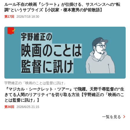
ルール不在の映画『シラート』が仕掛ける、サスペンスへの“転
調”というサプライズ【小説家・榎本憲男の炉前散語】
第17回
2026/7/18 18:30
宇野維正の「映画のことは監督に訊け」
『マジカル・シークレット・ツアー』で飛躍。天野千尋監督の“生
きてる人間のリアリティ”を切り取る方法【宇野維正の「映画のこ
とは監督に訊け」】
第30回
2026/6/25 21:15
一覧を見る