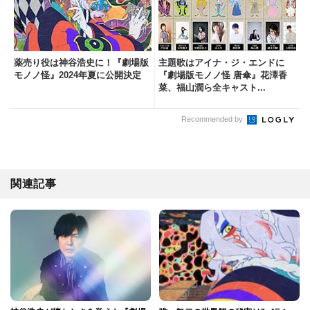
薬売り役は神谷浩史に！『劇場版
主題歌はアイナ・ジ・エンドに
モノノ怪』2024年夏に公開決定
『劇場版モノノ怪 唐傘』花澤香
菜、福山潤ら全キャスト...
Recommended by
関連記事