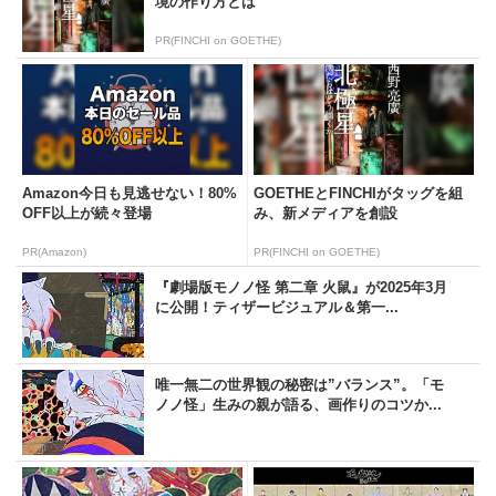
境の作り方とは
PR(FINCHI on GOETHE)
Amazon今日も見逃せない！80%
GOETHEとFINCHIがタッグを組
OFF以上が続々登場
み、新メディアを創設
PR(Amazon)
PR(FINCHI on GOETHE)
『劇場版モノノ怪 第二章 火鼠』が2025年3月
に公開！ティザービジュアル＆第一...
唯一無二の世界観の秘密は”バランス”。「モ
ノノ怪」生みの親が語る、画作りのコツか...