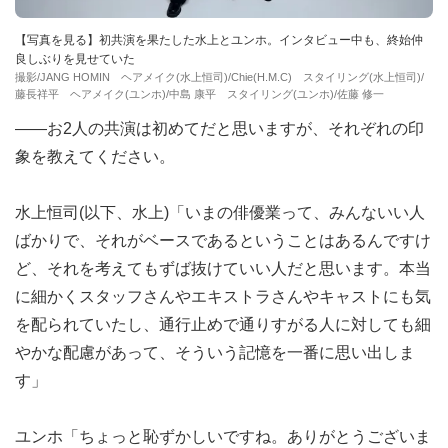
【写真を見る】初共演を果たした水上とユンホ。インタビュー中も、終始仲
良しぶりを見せていた
撮影/JANG HOMIN ヘアメイク(水上恒司)/Chie(H.M.C) スタイリング(水上恒司)/
藤長祥平 ヘアメイク(ユンホ)/中島 康平 スタイリング(ユンホ)/佐藤 修一
――お2人の共演は初めてだと思いますが、それぞれの印
象を教えてください。
水上恒司(以下、水上)「いまの俳優業って、みんないい人
ばかりで、それがベースであるということはあるんですけ
ど、それを考えてもずば抜けていい人だと思います。本当
に細かくスタッフさんやエキストラさんやキャストにも気
を配られていたし、通行止めで通りすがる人に対しても細
やかな配慮があって、そういう記憶を一番に思い出しま
す」
ユンホ「ちょっと恥ずかしいですね。ありがとうございま