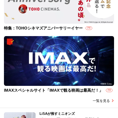
特集：TOHOシネマズアニバーサリーイヤー
PR
IMAXスペシャルサイト「IMAXで観る映画は最高だ！」
PR
一覧を見る
LiSAが推すミニオンズ