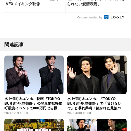
VFXメイキング映像
られない愛情表現」
Recommended by
関連記事
水上恒司＆ユンホ、映画『TOKYO
水上恒司＆ユンホ、『TOKYO
BURST-犯罪都市-』公開直前歌舞伎
BURST-犯罪都市-』で「負けない
町凱旋イベントで800万円ばら撒き
ぞ」と暴れ共鳴！築かれた最強バ
シーンを再現し笑顔！
ディ
2026/5/19 16:30
2026/4/30 13:00