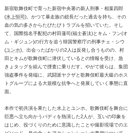
新宿歌舞伎町で育った新宿中央署の新人刑事・相葉四郎
(
水上恒司
)。かつて暴走族の総長だった過去を持ち、その
血の気の多さからたびたびトラブルを招いていた。そし
て、国際指名手配犯の村田蓮司(福士蒼汰)とキム・フン(オ
ム・ギジュン)の行方を追う韓国警察庁の刑事チェ・シウ
(
ユンホ
)。出会ったばかりの2人は反発し合うものの、村
田とキムが歌舞伎町に潜伏しているとの情報を受け、急
きょタッグを組んで捜査に乗りだす。やがて彼らは、集団
強盗事件を発端に、武闘派ヤクザと歌舞伎町最大級のホス
トグループによる大規模な抗争へと発展していく事態に直
面。
本作で初共演を果たした水上とユンホ。歌舞伎町を舞台に
巨悪へ立ち向かうバディを熱演した2人が、互いの印象を
はじめ、役づくりのために意識したことや撮影現場でのエ