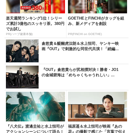
楽天週間ランキング1位！シリー
GOETHEとFINCHIがタッグを組
ズ累計3億包のスッキリ茶。380円
み、新メディアを創設
でお試し
PR(ハーブ健康本舗)
PR(FINCHI on GOETHE)
倉悠貴＆醍醐虎汰朗＆水上恒司、ヤンキー映
画『OUT』で刺激的な同世代共演！「続編...
『OUT』倉悠貴らが尻相撲対決！勝者・JO1
の金城碧海は「めちゃくちゃうれしい」...
『八犬伝』渡邊圭祐と水上恒司が
福原遥＆水上恒司が映画『あの
アクションシーンについて語る！
花』の撮影で感じた「言葉で伝え