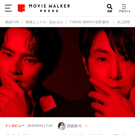
検索
アカウント
映画TOP
映画ニュース・読みもの
TOKYO BURST-犯罪都市-
水上恒司×
西森路代
インタビュー
2026/5/30 17:30