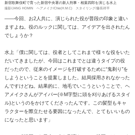
新宿歌舞伎町で育った新宿中央署の新人刑事・相葉四郎を演じる水上
撮影/JANG HOMIN ヘアメイク/Chie(H.M.C) スタイリング/藤長祥平
――今回、お2人共に、演じられた役が普段の印象と違い
ますよね。役のルックに関しては、アイデアを出されたん
でしょうか？
水上「僕に関しては、役者としてこれまで様々な役をいた
だいてきましたが、今回はこれまでとは違うタイプの役
だったので、従来のイメージを打破するために“鬼剃り”を
しようということを提案しました。結局採用されなかった
んですけどね。結果的に、地毛でいこうということで、ヘ
アメイクさんがアイパー(※M字型に頭を刈りあげるスタイ
ル)というのをかけてくださったんです。この髪型もキャ
ラクターを際立たせる要因になったんで、とてもいいもの
になったと思います」