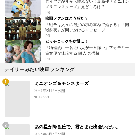
ダイフクが耳から離れない！最新作『ミニオン
ズ＆モンスターズ』見どころは？
PR
映画ファンはどう観た？
「戦争は人々の選択の積み重ねで始まる」『開
戦前夜』が問いかけるメッセージ
PR
ヒッチコックを彷彿…！
「物理的に一番近い人が一番怖い」アカデミー
賞女優が体現する“隣人”の恐怖
PR
デイリーみたい映画ランキング
ミニオンズ＆モンスターズ
2026年8月7日公開
12339
あの星が降る丘で、君とまた出会いたい。
2026年8月7日公開