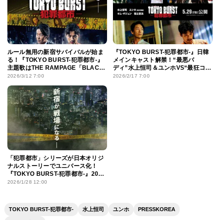
ルール無用の新宿サバイバルが始ま
『TOKYO BURST-犯罪都市-』日韓
る！『TOKYO BURST-犯罪都市-』
メインキャスト解禁！“最悪バ
主題歌はTHE RAMPAGE「BLACK
ディ”水上恒司＆ユンホVS“最狂コン
TOKYO」に決定
ビ”福士蒼汰＆オム・ギジュンがぶつ
2026/3/12 7:00
2026/2/17 7:00
かり合う
「犯罪都市」シリーズが日本オリジ
ナルストーリーでユニバース化！
『TOKYO BURST-犯罪都市-』2026
年初夏公開へ
2026/1/28 12:00
TOKYO BURST-犯罪都市-
水上恒司
ユンホ
PRESSKOREA