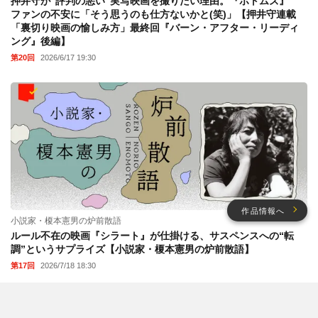
押井守が“評判の悪い”実写映画を撮りたい理由。『ボトムズ』
ファンの不安に「そう思うのも仕方ないかと(笑)」【押井守連載
「裏切り映画の愉しみ方」最終回『バーン・アフター・リーディ
ング』後編】
第20回
2026/6/17 19:30
作品情報へ
小説家・榎本憲男の炉前散語
ルール不在の映画『シラート』が仕掛ける、サスペンスへの“転
調”というサプライズ【小説家・榎本憲男の炉前散語】
第17回
2026/7/18 18:30