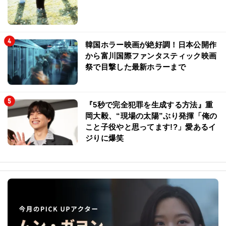
韓国ホラー映画が絶好調！日本公開作
から富川国際ファンタスティック映画
祭で目撃した最新ホラーまで
『5秒で完全犯罪を生成する方法』重
岡大毅、“現場の太陽”ぶり発揮「俺の
こと子役やと思ってます!?」愛あるイ
ジりに爆笑