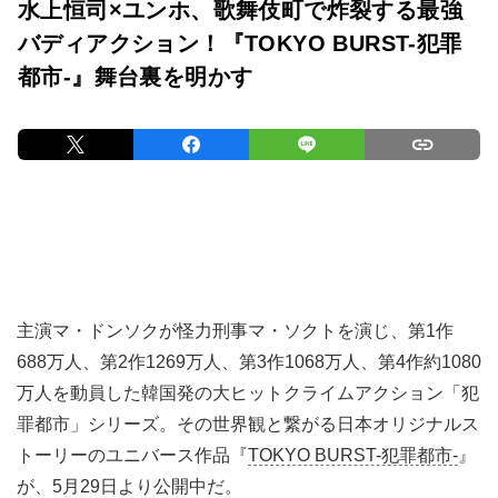
水上恒司×ユンホ、歌舞伎町で炸裂する最強
バディアクション！『TOKYO BURST-犯罪
都市-』舞台裏を明かす
主演マ・ドンソクが怪力刑事マ・ソクトを演じ、第1作
688万人、第2作1269万人、第3作1068万人、第4作約1080
万人を動員した韓国発の大ヒットクライムアクション「犯
罪都市」シリーズ。その世界観と繋がる日本オリジナルス
トーリーのユニバース作品『
TOKYO BURST-犯罪都市-
』
が、5月29日より公開中だ。