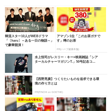
韓流スター10人がWEBドラマ
アマゾン1位「このお茶ガチで
「〔haru〕～ある一日の物語～」
す」噂のお茶
で豪華競演！
PR(ハーブ健康本舗)
水上恒司がレスリー・キー×映画雑誌「シア
ターカルチャーマガジンT.」50号記念コ...
【西野亮廣】つくりたいものを追求できる環
境の作り方とは
PR(FINCHI on GOETHE)