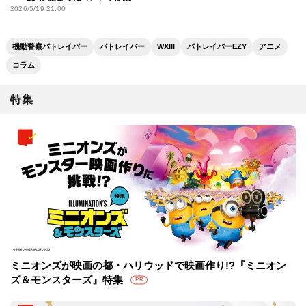
さらに2週目入場者特典も解禁
2026/5/19 21:00
機動警察パトレイバー
パトレイバー
WXIII
パトレイバーEZY
アニメ
コラム
特集
ミニオンズが映画の都・ハリウッドで映画作り!?『ミニオン
ズ＆モンスターズ』特集
PR