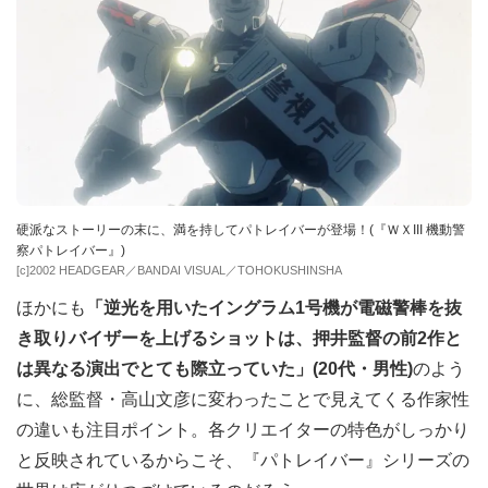
硬派なストーリーの末に、満を持してパトレイバーが登場！(『ＷＸIII 機動警
察パトレイバー』)
[c]2002 HEADGEAR／BANDAI VISUAL／TOHOKUSHINSHA
ほかにも
「逆光を用いたイングラム1号機が電磁警棒を抜
き取りバイザーを上げるショットは、押井監督の前2作と
は異なる演出でとても際立っていた」(20代・男性)
のよう
に、総監督・高山文彦に変わったことで見えてくる作家性
の違いも注目ポイント。各クリエイターの特色がしっかり
と反映されているからこそ、『パトレイバー』シリーズの