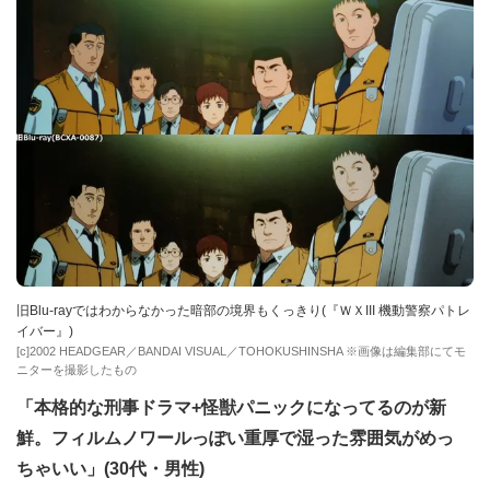
旧Blu-rayではわからなかった暗部の境界もくっきり(『ＷＸIII 機動警察パトレ
イバー』)
[c]2002 HEADGEAR／BANDAI VISUAL／TOHOKUSHINSHA ※画像は編集部にてモ
ニターを撮影したもの
「本格的な刑事ドラマ+怪獣パニックになってるのが新
鮮。フィルムノワールっぽい重厚で湿った雰囲気がめっ
ちゃいい」(30代・男性)