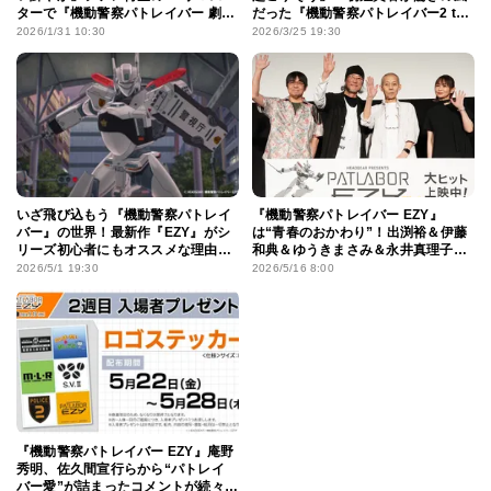
ターで『機動警察パトレイバー 劇場
だった『機動警察パトレイバー2 the
版』はどう進化した？
Movie』を、いまこそ4Kリマスター
2026/1/31 10:30
2026/3/25 19:30
で観るべき理由
いざ飛び込もう『機動警察パトレイ
『機動警察パトレイバー EZY』
バー』の世界！最新作『EZY』がシ
は“青春のおかわり”！出渕裕＆伊藤
リーズ初心者にもオススメな理由っ
和典＆ゆうきまさみ＆永井真理子が
て？
初日舞台挨拶に集結
2026/5/1 19:30
2026/5/16 8:00
『機動警察パトレイバー EZY』庵野
秀明、佐久間宣行らから“パトレイ
バー愛”が詰まったコメントが続々！