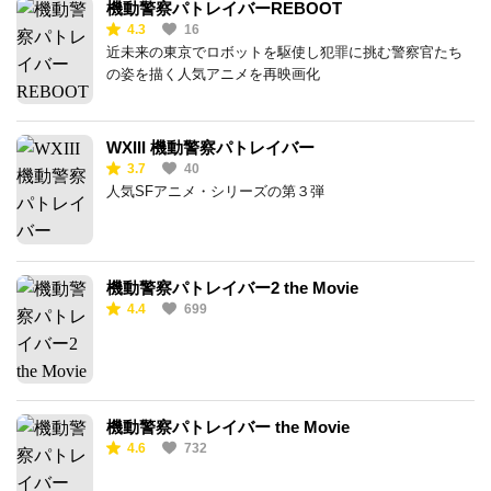
機動警察パトレイバーREBOOT
4.3
16
近未来の東京でロボットを駆使し犯罪に挑む警察官たち
の姿を描く人気アニメを再映画化
WXIII 機動警察パトレイバー
3.7
40
人気SFアニメ・シリーズの第３弾
機動警察パトレイバー2 the Movie
4.4
699
機動警察パトレイバー the Movie
4.6
732