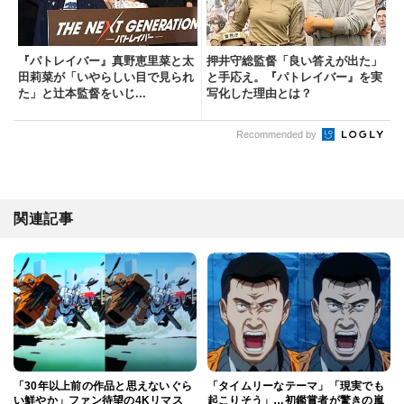
『パトレイバー』真野恵里菜と太
押井守総監督「良い答えが出た」
田莉菜が「いやらしい目で見られ
と手応え。『パトレイバー』を実
た」と辻本監督をいじ...
写化した理由とは？
Recommended by
関連記事
「30年以上前の作品と思えないぐら
「タイムリーなテーマ」「現実でも
い鮮やか」ファン待望の4Kリマス
起こりそう」…初鑑賞者が驚きの嵐