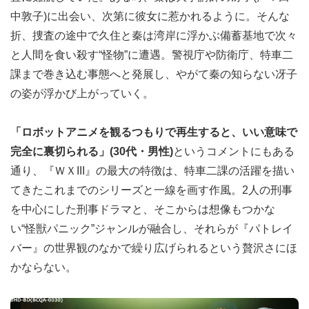
中敦子)に出会い、次第に彼女に惹かれるように。そんな
折、捜査の途中で久住と秦は湾岸に浮かぶ備蓄基地で次々
と人間を食い殺す“怪物”に遭遇。警視庁や防衛庁、特車二
課まで巻き込む事態へと発展し、やがて秦の知らない冴子
の姿が浮かび上がっていく。
「ロボットアニメを観るつもりで再生すると、いい意味で
完全に裏切られる」(30代・男性)
というコメントにもある
通り、『ＷＸIII』の最大の特徴は、特車二課の活躍を描い
てきたこれまでのシリーズと一線を画す作風。2人の刑事
を中心にした刑事ドラマと、そこからは想像もつかな
い“怪獣パニック”ジャンルが融合し、それらが『パトレイ
バー』の世界観のなかで繰り広げられるという贅沢さにほ
かならない。