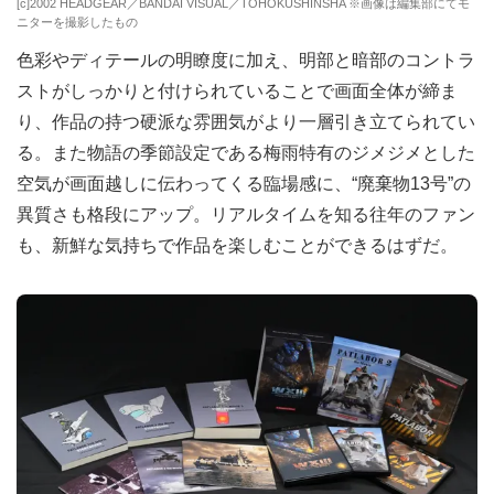
[c]2002 HEADGEAR／BANDAI VISUAL／TOHOKUSHINSHA ※画像は編集部にてモ
ニターを撮影したもの
色彩やディテールの明瞭度に加え、明部と暗部のコントラ
ストがしっかりと付けられていることで画面全体が締ま
り、作品の持つ硬派な雰囲気がより一層引き立てられてい
る。また物語の季節設定である梅雨特有のジメジメとした
空気が画面越しに伝わってくる臨場感に、“廃棄物13号”の
異質さも格段にアップ。リアルタイムを知る往年のファン
も、新鮮な気持ちで作品を楽しむことができるはずだ。