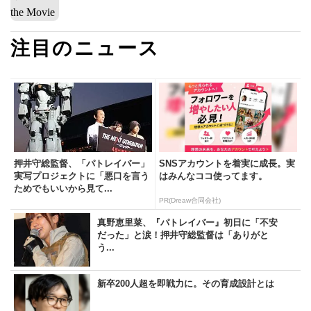
注目のニュース
押井守総監督、「パトレイバー」
SNSアカウントを着実に成長。実
実写プロジェクトに「悪口を言う
はみんなココ使ってます。
ためでもいいから見て...
PR(Dreaw合同会社)
真野恵里菜、『パトレイバー』初日に「不安
だった」と涙！押井守総監督は「ありがと
う...
新卒200人超を即戦力に。その育成設計とは