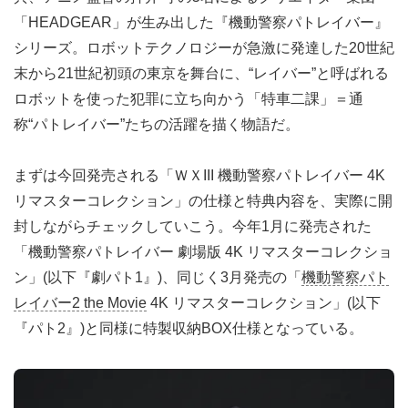
「HEADGEAR」が生み出した『機動警察パトレイバー』
シリーズ。ロボットテクノロジーが急激に発達した20世紀
末から21世紀初頭の東京を舞台に、“レイバー”と呼ばれる
ロボットを使った犯罪に立ち向かう「特車二課」＝通
称“パトレイバー”たちの活躍を描く物語だ。
まずは今回発売される「ＷＸIII 機動警察パトレイバー 4K
リマスターコレクション」の仕様と特典内容を、実際に開
封しながらチェックしていこう。今年1月に発売された
「機動警察パトレイバー 劇場版 4K リマスターコレクショ
ン」(以下『劇パト1』)、同じく3月発売の「
機動警察パト
レイバー2 the Movie
4K リマスターコレクション」(以下
『パト2』)と同様に特製収納BOX仕様となっている。