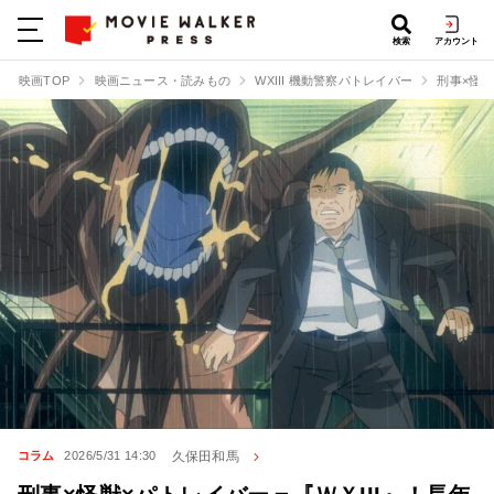
検索
アカウント
映画TOP
映画ニュース・読みもの
WXIII 機動警察パトレイバー
刑事×怪
久保田和馬
コラム
2026/5/31 14:30