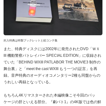
封入特典は特製ブックレットと絵コンテ集
また、特典ディスクには2002年に発売されたDVD「ＷＸ
III 機動警察パトレイバー SPECIAL EDITION」に収録され
ていた「BEHIND WXIII PATLABOR THE MOVIE3 制作の
舞台裏」と「meet the cast WXIII もう一つの証言」を再
録。音声特典のオーディオコメンタリー2種も同盤からの
うれしい再録となっている。
もちろん4Kリマスターされた本編映像こそ今回のパッ
ケージの肝といえる部分。『劇パト1』の4K版では色の鮮