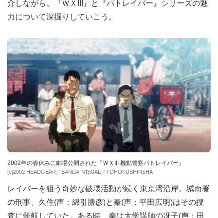
介しながら、『ＷＸIII』と『パトレイバー』シリーズの魅
力について深掘りしていこう。
2002年の春休みに劇場公開された『ＷＸIII 機動警察パトレイバー』
[c]2002 HEADGEAR／BANDAI VISUAL／TOHOKUSHINSHA
レイバーを狙う奇妙な破壊活動が続く東京湾沿岸。城南署
の刑事、久住(声：綿引勝彦)と秦(声：平田広明)はその捜
査に難航していた。ある時、秦は大学講師の冴子(声：田