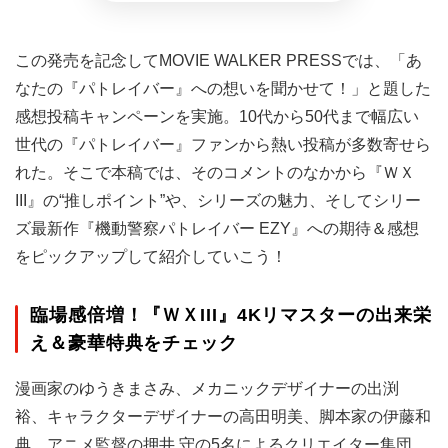
この発売を記念してMOVIE WALKER PRESSでは、「あ
なたの『パトレイバー』への想いを聞かせて！」と題した
感想投稿キャンペーンを実施。10代から50代まで幅広い
世代の『パトレイバー』ファンから熱い投稿が多数寄せら
れた。そこで本稿では、そのコメントのなかから『ＷＸ
III』の“推しポイント”や、シリーズの魅力、そしてシリー
ズ最新作『機動警察パトレイバー EZY』への期待＆感想
をピックアップして紹介していこう！
臨場感倍増！『ＷＸIII』4Kリマスターの出来栄
え＆豪華特典をチェック
漫画家のゆうきまさみ、メカニックデザイナーの出渕
裕、キャラクターデザイナーの高田明美、脚本家の伊藤和
典、アニメ監督の押井 守の5名によるクリエイター集団