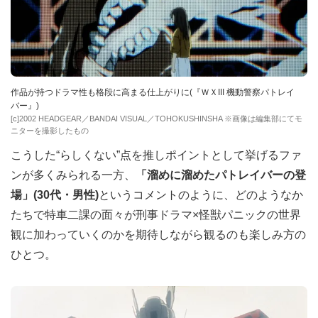
作品が持つドラマ性も格段に高まる仕上がりに(『ＷＸIII 機動警察パトレイ
バー』)
[c]2002 HEADGEAR／BANDAI VISUAL／TOHOKUSHINSHA ※画像は編集部にてモ
ニターを撮影したもの
こうした“らしくない”点を推しポイントとして挙げるファ
ンが多くみられる一方、
「溜めに溜めたパトレイバーの登
場」(30代・男性)
というコメントのように、どのようなか
たちで特車二課の面々が刑事ドラマ×怪獣パニックの世界
観に加わっていくのかを期待しながら観るのも楽しみ方の
ひとつ。