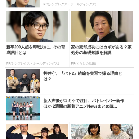
PR(シンプレクス・ホールディングス)
新卒200人超を即戦力に。その育
家の売却成功にはカギがある？家
成設計とは
処分の基礎知識を解説
PR(シンプレクス・ホールディングス)
PR(くらしの話題)
押井守、『パト2』続編を実写で撮る理由と
は？
新人声優がコミケで注目、パトレイバー新作
ほか 2週間の新着アニメNewsまとめ読...