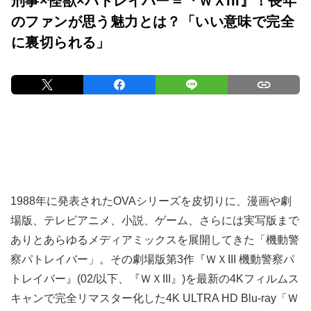
刑事×怪獣×パトレイバー＝『ＷＸIII』！長年
のファンが思う魅力とは？「いい意味で完全
に裏切られる」
1988年に発表されたOVAシリーズを皮切りに、漫画や劇
場版、テレビアニメ、小説、ゲーム、さらには実写版まで
ありとあらゆるメディアミックスを展開してきた「機動警
察パトレイバー」。その劇場版第3作『ＷＸIII 機動警察パ
トレイバー』(02/以下、『ＷＸIII』)を最新の4Kフィルムス
キャンで完全リマスター化した4K ULTRA HD Blu-ray「Ｗ