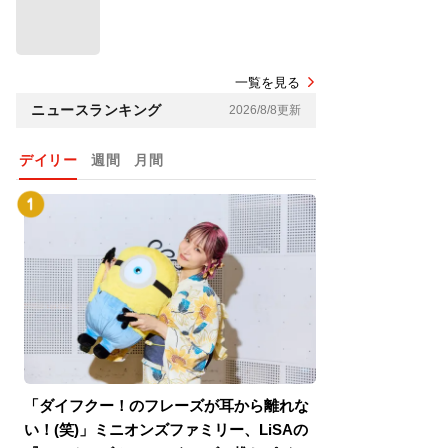
一覧を見る
ニュースランキング
2026/8/8更新
デイリー
週間
月間
「ダイフクー！のフレーズが耳から離れな
『スパイダーマン
い！(笑)」ミニオンズファミリー、LiSAの
介！グリーン・ゴ