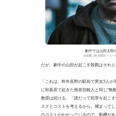
劇中では山田太郎
[c]佐藤二朗 永田諒 ／ ヒ
だが、劇中の山田が起こす殺戮はそれと
「これは、昨年長野の駅前で男女3人が見
に秋葉原で起きた無差別殺人と同じ“無
教授は続ける。「誰だって犯罪を起こす
スクとコストを考えるから。捕まってし
のコストがわかっているので、動機があ