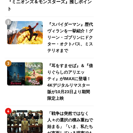
『ミニオンズ＆モンスターズ』推しポイン
トパス、ミステリ
ト
『スパイダーマン』歴代
ヴィランを一挙紹介！グ
リーン・ゴブリンにドク
ター・オクトパス、ミス
テリオまで
『耳をすませば』＆『借
りぐらしのアリエッ
ティ』がIMAXに登場！
4Kデジタルリマスター
版が10月23日より期間
限定上映
「戦争は突然ではなく
人々の選択の積み重ねで
始まる」「いま、私たち