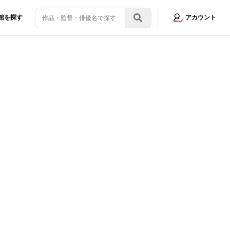
館を探す
アカウント
行が解説！「主人公の山田太郎は“無敵の人”」