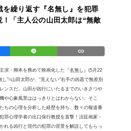
戮を繰り返す『名無し』を犯罪
説！「主人公の山田太郎は“無敵
主演・脚本を務めて映画化した『
名無し
』(5月22
無し”=山田太郎が、“見えない”右手の凶器で無差別
レンスだ。山田が凶行にいたるまでのいきさつや
機や心象風景ははっきりとはわからない。そこ
たちの心理を分析した経歴を持ち、数々の報道番
犯罪心理学者の出口保行教授を直撃！法廷画家・
かれる凶行と現代の犯罪の背景を解説してもらっ