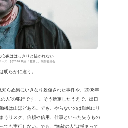
の心象ははっきりと描かれない
ーローズ [c]2026 映画「名無し」製作委員会
は明らかに違う。
知らぬ男にいきなり殺傷された事件や、2008年
敵の人”の犯行です」。そう断定したうえで、出口
動機は山ほどある。でも、やらないのは単純にリ
まうリスク、信頼や信用、仕事といった失うもの
っても実行しない。でも、“無敵の人”は捕まって