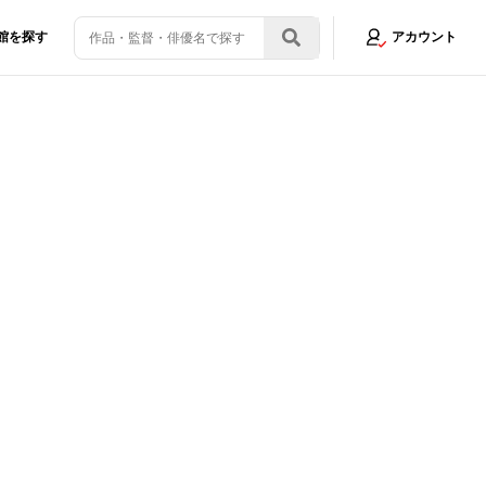
館を探す
アカウント
ゴさ漲るキャラクタービジュアル＆最新映像