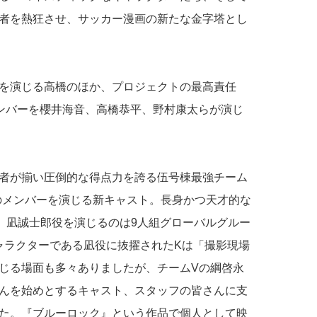
者を熱狂させ、サッカー漫画の新たな金字塔とし
を演じる高橋のほか、プロジェクトの最高責任
ンバーを櫻井海音、高橋恭平、野村康太らが演じ
者が揃い圧倒的な得点力を誇る伍号棟最強チーム
のメンバーを演じる新キャスト。長身かつ天才的な
、凪誠士郎役を演じるのは9人組グローバルグルー
キャラクターである凪役に抜擢されたKは「撮影現場
じる場面も多々ありましたが、チームVの綱啓永
んを始めとするキャスト、スタッフの皆さんに支
た。『ブルーロック』という作品で個人として映