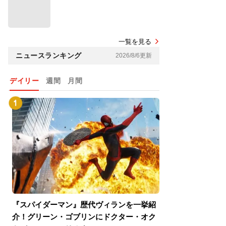
一覧を見る
ニュースランキング
2026/8/6更新
デイリー
週間
月間
『スパイダーマン』歴代ヴィランを一挙紹
『スパイダーマン
介！グリーン・ゴブリンにドクター・オク
介！グリーン・ゴ