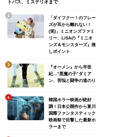
トパス、ミステリオまで
トパス、ミステリ
「ダイフクー！のフレー
ズが耳から離れない！
(笑)」ミニオンズファミ
リー、LiSAの『ミニオ
ンズ＆モンスターズ』推
しポイント
『オーメン』から半世
紀…“悪魔の子”ダミア
ン、苦悩と闘争の道のり
韓国ホラー映画が絶好
調！日本公開作から富川
国際ファンタスティック
映画祭で目撃した最新ホ
ラーまで