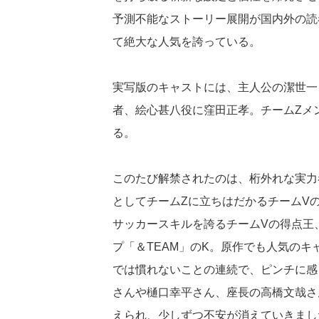
予測不能なストーリー展開が国内外の読
て絶大な人気を誇っている。
実写版のキャストには、主人公の潔世一
者、絵心甚八役に窪田正孝。チームZメ
る。
このたび解禁されたのは、桁外れな実力
としてチームZに立ちはだかるチームV
サッカースキルを誇るチームVの得点王
プ「＆TEAM」のK。原作でも人気の
では慣れないことの連続で、ピンチに感
さんや樋口幸平さん、座長の高橋文哉さ
えられ、少しずつ不安が消えていきまし