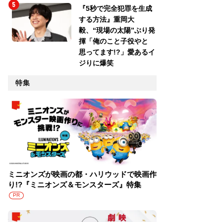
『5秒で完全犯罪を生成
する方法』重岡大
毅、“現場の太陽”ぶり発
揮「俺のこと子役やと
思ってます!?」愛あるイ
ジりに爆笑
特集
ミニオンズが映画の都・ハリウッドで映画作
り!?『ミニオンズ＆モンスターズ』特集
PR