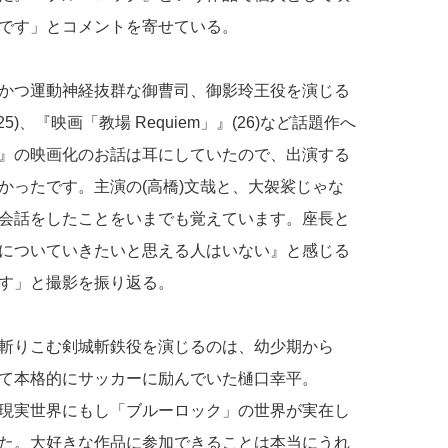
です」とコメントを寄せている。
かつ運動神経抜群な御曹司、御影玲王役を演じる
)、『映画「教場 Requiem」』(26)など話題作へ
』の映画化のお話は耳にしていたので、出演する
かったです。主演の(高橋)文哉と、大袈裟じゃな
会話をしたことをいまでも覚えています。座長と
についていきたいと思える人はいない』と感じる
す」と撮影を振り返る。
斬りこむ剣城斬鉄役を演じるのは、幼少期から
て本格的にサッカーに励んでいた樋口幸平。
現実世界にもし「ブルーロック」の世界が実在し
た。大好きな作品に参加できることは本当にうれ