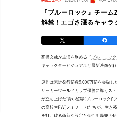
映画ニュース
2026/4/17 5:00
MOVIE W
『ブルーロック』チームZ
解禁！エゴさ漲るキャラ
高橋文哉が主演を務める『
ブルーロック
キャラクタービジュアルと最新映像が解
原作は累計発行部数5,000万部を突破
サッカーワールドカップ優勝に導くスト
が立ち上げた“青い監獄(ブルーロック)
の高校生FW(フォワード)たちが、生
を打ち破る斬新な設定と個性を爆発させ