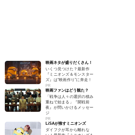
映画ネタが盛りだくさん！
いくつ見つけた？最新作
『ミニオンズ＆モンスター
ズ』は“映画作り”に奔走！
PR
映画ファンはどう観た？
「戦争は人々の選択の積み
重ねで始まる」『開戦前
夜』が問いかけるメッセー
ジ
PR
LiSAが推すミニオンズ
ダイフクが耳から離れな