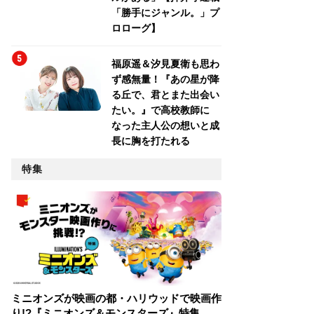
「勝手にジャンル。」プ
ロローグ】
福原遥＆汐見夏衛も思わ
ず感無量！『あの星が降
る丘で、君とまた出会い
たい。』で高校教師に
なった主人公の想いと成
長に胸を打たれる
特集
ミニオンズが映画の都・ハリウッドで映画作
り!?『ミニオンズ＆モンスターズ』特集