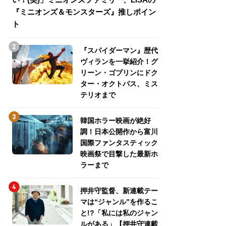
『ミニオンズ＆モンスターズ』推しポイン
トパス、ミステリ
ト
『スパイダーマン』歴代
ヴィランを一挙紹介！グ
リーン・ゴブリンにドク
ター・オクトパス、ミス
テリオまで
韓国ホラー映画が絶好
調！日本公開作から富川
国際ファンタスティック
映画祭で目撃した最新ホ
ラーまで
押井守監督、新連載テー
マは“ジャンル”を作るこ
と!?「私には私のジャン
ルがある」【押井守連載