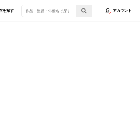
館を探す
アカウント
ルー』初デート後の2人の姿を捉えた本編歌唱シーンをチラ見せ