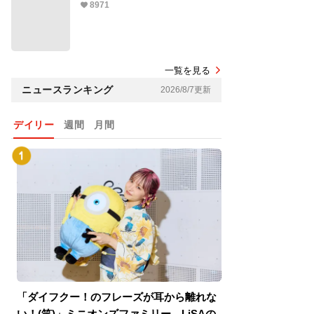
8971
一覧を見る
ニュースランキング
2026/8/7更新
デイリー
週間
月間
「ダイフクー！のフレーズが耳から離れな
『スパイダーマン
い！(笑)」ミニオンズファミリー、LiSAの
介！グリーン・ゴ