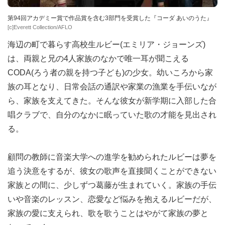
第94回アカデミー賞で作品賞を含む3部門を受賞した『コーダ あいのうた』
[c]Everett Collection/AFLO
海辺の町で暮らす高校生ルビー(エミリア・ジョーンズ)
は、両親と兄の4人家族のなかで唯一耳が聞こえる
CODA(ろう者の親を持つ子ども)の少女。幼いころから家
族の耳となり、日常会話の通訳や家業の漁業を手伝いなが
ら、家族を支えてきた。そんな彼女が新学期に入部した合
唱クラブで、自分のなかに眠っていた歌の才能を見出され
る。
顧問の教師に音楽大学への進学を勧められたルビーは夢を
追う決意をするが、彼女の歌声を直接聞くことができない
家族との間に、少しずつ葛藤が生まれていく。家族の手伝
いや音楽のレッスン、恋愛など悩みを抱えるルビーだが、
家族の愛に支えられ、歌を歌うことはやがて家族の夢と