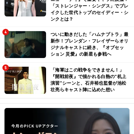
「ストレンジャー・シングス」でブレ
イクした世代トップのセイディー・シ
ンクとは？
ついに動きだした「ハムナプトラ」最
新作！ブレンダン・フレイザーらオリ
ジナルキャストに続き、『オブセッ
ション 災愛』の新星も参戦へ
「海軍はこの戦争をできません！」
『開戦前夜』で描かれる白熱の“机上
演習”シーンと、石井裕也監督が池松
壮亮らキャスト陣に込めた想い