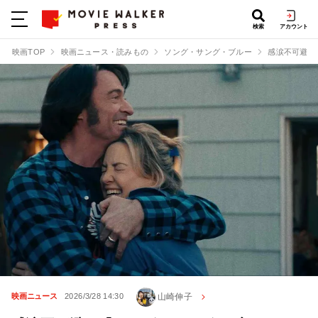
検索
アカウント
映画TOP
映画ニュース・読みもの
ソング・サング・ブルー
感涙不可避！
山崎伸子
映画ニュース
2026/3/28 14:30