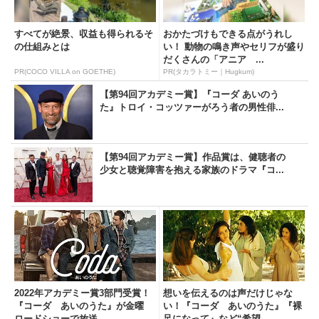
すべてが絶景、収益も得られるそ
おかたづけもできる点がうれし
の仕組みとは
い！ 動物の鳴き声やセリフが盛り
だくさんの「アニア ...
PR(COCO VILLA on GOETHE)
PR(タカラトミー｜Hugkum)
【第94回アカデミー賞】『コーダ あいのう
た』トロイ・コッツァーがろう者の男性俳...
【第94回アカデミー賞】作品賞は、健聴者の
少女と聴覚障害を抱える家族のドラマ『コ...
2022年アカデミー賞3部門受賞！
想いを伝えるのは声だけじゃな
『コーダ あいのうた』が金曜
い！『コーダ あいのうた』『裸
ロードショーで放送...
⾜になって』など“希望...