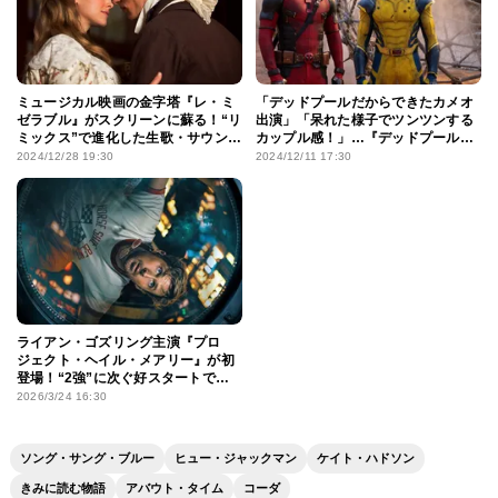
ミュージカル映画の金字塔『レ・ミ
「デッドプールだからできたカメオ
ゼラブル』がスクリーンに蘇る！“リ
出演」「呆れた様子でツンツンする
ミックス”で進化した生歌・サウンド
カップル感！」…『デッドプール＆
の魅力とは
ウルヴァリン』ファンを虜にする2
2024/12/28 19:30
2024/12/11 17:30
人の“ズッ友”な関係性
ライアン・ゴズリング主演『プロ
ジェクト・ヘイル・メアリー』が初
登場！“2強”に次ぐ好スタートで、
長引く洋画不況を打ち破れるのか？
2026/3/24 16:30
ソング・サング・ブルー
ヒュー・ジャックマン
ケイト・ハドソン
きみに読む物語
アバウト・タイム
コーダ