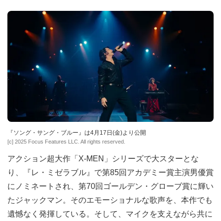
『ソング・サング・ブルー』は4月17日(金)より公開
[c] 2025 Focus Features LLC. All rights reserved.
アクション超大作「X-MEN」シリーズで大スターとな
り、『レ・ミゼラブル』で第85回アカデミー賞主演男優賞
にノミネートされ、第70回ゴールデン・グローブ賞に輝い
たジャックマン。そのエモーショナルな歌声を、本作でも
遺憾なく発揮している。そして、マイクを支えながら共に