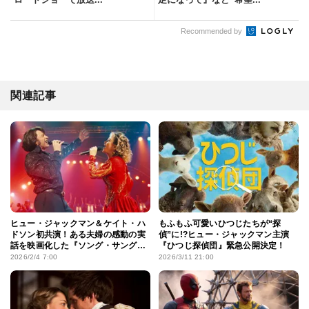
Recommended by
関連記事
ヒュー・ジャックマン＆ケイト・ハ
もふもふ可愛いひつじたちが“探
ドソン初共演！ある夫婦の感動の実
偵”に!?ヒュー・ジャックマン主演
話を映画化した『ソング・サング・
『ひつじ探偵団』緊急公開決定！
ブルー』公開決定
2026/2/4 7:00
2026/3/11 21:00