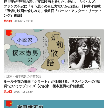
押井守が“評判の悪い”実写映画を撮りたい理由。『ボトムズ』
ファンの不安に「そう思うのも仕方ないかと(笑)」【押井守連載
「裏切り映画の愉しみ方」最終回『バーン・アフター・リーディ
ング』後編】
第20回
2026/6/17 19:30
小説家・榎本憲男の炉前散語
ルール不在の映画『シラート』が仕掛ける、サスペンスへの“転
調”というサプライズ【小説家・榎本憲男の炉前散語】
第17回
2026/7/18 18:30