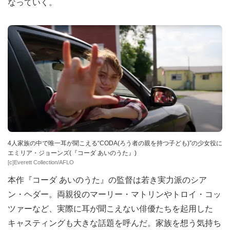
なっていく。
4人家族の中で唯一耳が聞こえる“CODA(ろう者の親を持つ子ども)”の少女役に
エミリア・ジョーンズ(『コーダ あいのうた』)
[c]Everett Collection/AFLO
本作『コーダ あいのうた』の監督は若き実力派のシア
ン・ヘダー。両親役のマーリー・マトリンやトロイ・コッ
ツァーなど、実際に耳が聞こえない俳優たちを起用した
キャスティングも大きな話題を呼んだ。家族を想う気持ち