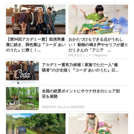
【第94回アカデミー賞】助演男優
おかたづけもできる点がうれし
賞に続き、脚色賞は『コーダ あい
い！ 動物の鳴き声やセリフが盛り
のうた』に輝く！...
だくさんの「アニア ...
PR(タカラトミー｜Hugkum)
アカデミー賞有力候補！家族でただ一人“健
聴者”の少女描く『コーダ あいのうた』日...
全国の絶景ポイントにサウナ付きのシェア別
荘を展開
PR(COCO VILLA on GOETHE)