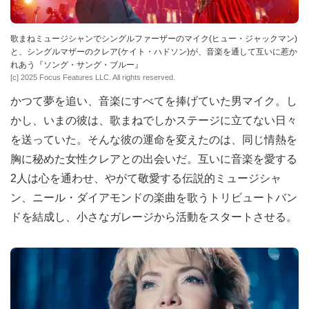
歌まねミュージシャンでシングルファーザーのマイク(ヒュー・ジャックマン)
と、シングルマザーのクレア(ケイト・ハドソン)が、音楽を通して互いに惹か
れあう『ソング・サング・ブルー』
[c] 2025 Focus Features LLC. All rights reserved.
かつて夢を追い、音楽にすべてを捧げていた男マイク。し
かし、いまの彼は、歌まねでしかステージに立てない日々
を送っていた。そんな彼の運命を変えたのは、同じ情熱を
胸に秘めた女性クレアとの出会いだ。互いに音楽を愛する
2人は心を通わせ、やがて敬愛する伝説的ミュージシャ
ン、ニール・ダイアモンドの楽曲を歌うトリビュートバン
ドを結成し、小さなガレージから活動をスタートさせる。