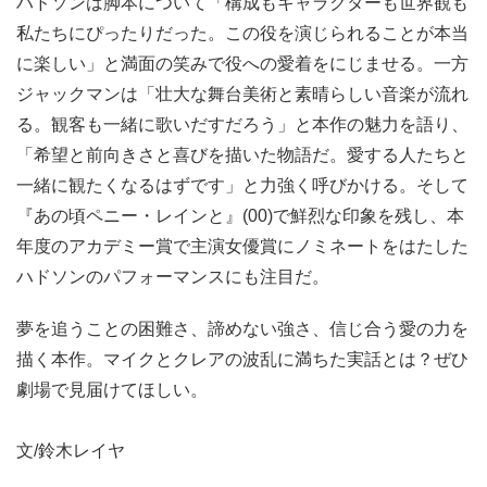
ハドソンは脚本について「構成もキャラクターも世界観も
私たちにぴったりだった。この役を演じられることが本当
に楽しい」と満面の笑みで役への愛着をにじませる。一方
ジャックマンは「壮大な舞台美術と素晴らしい音楽が流れ
る。観客も一緒に歌いだすだろう」と本作の魅力を語り、
「希望と前向きさと喜びを描いた物語だ。愛する人たちと
一緒に観たくなるはずです」と力強く呼びかける。そして
『あの頃ペニー・レインと』(00)で鮮烈な印象を残し、本
年度のアカデミー賞で主演女優賞にノミネートをはたした
ハドソンのパフォーマンスにも注目だ。
夢を追うことの困難さ、諦めない強さ、信じ合う愛の力を
描く本作。マイクとクレアの波乱に満ちた実話とは？ぜひ
劇場で見届けてほしい。
文/鈴木レイヤ