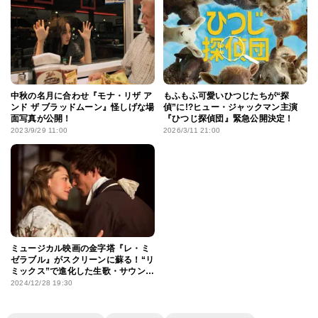
中秋の名月に合わせ『モナ・リザ ア
もふもふ可愛いひつじたちが“探
ンド ザ ブラッドムーン』怪しげな場
偵”に!?ヒュー・ジャックマン主演
面写真が公開！
『ひつじ探偵団』緊急公開決定！
2023/9/29 11:00
2026/3/11 21:00
ミュージカル映画の金字塔『レ・ミ
ゼラブル』がスクリーンに蘇る！“リ
ミックス”で進化した生歌・サウンド
の魅力とは
2024/12/28 19:30