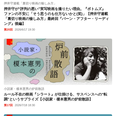
押井守連載「裏切り映画の愉しみ方」
押井守が“評判の悪い”実写映画を撮りたい理由。『ボトムズ』
ファンの不安に「そう思うのも仕方ないかと(笑)」【押井守連載
「裏切り映画の愉しみ方」最終回『バーン・アフター・リーディ
ング』後編】
第20回
2026/6/17 19:30
小説家・榎本憲男の炉前散語
ルール不在の映画『シラート』が仕掛ける、サスペンスへの“転
調”というサプライズ【小説家・榎本憲男の炉前散語】
第17回
2026/7/18 18:30