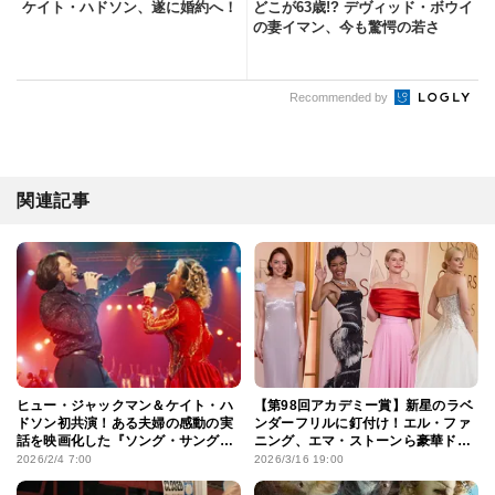
ケイト・ハドソン、遂に婚約へ！
どこが63歳!? デヴィッド・ボウイ
の妻イマン、今も驚愕の若さ
Recommended by
関連記事
ヒュー・ジャックマン＆ケイト・ハ
【第98回アカデミー賞】新星のラベ
ドソン初共演！ある夫婦の感動の実
ンダーフリルに釘付け！エル・ファ
話を映画化した『ソング・サング・
ニング、エマ・ストーンら豪華ドレ
ブルー』公開決定
スをプレイバック
2026/2/4 7:00
2026/3/16 19:00