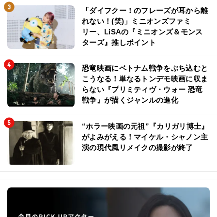
「ダイフクー！のフレーズが耳から離
れない！(笑)」ミニオンズファミ
リー、LiSAの『ミニオンズ＆モンス
ターズ』推しポイント
恐竜映画にベトナム戦争をぶち込むと
こうなる！単なるトンデモ映画に収ま
らない『プリミティヴ・ウォー 恐竜
戦争』が描くジャンルの進化
“ホラー映画の元祖”『カリガリ博士』
がよみがえる！マイケル・シャノン主
演の現代風リメイクの撮影が終了