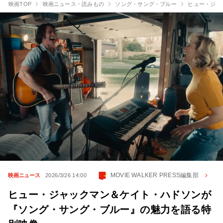
映画TOP
映画ニュース・読みもの
ソング・サング・ブルー
ヒュー・ジャ
MOVIE WALKER PRESS編集部
映画ニュース
2026/3/26 14:00
ヒュー・ジャックマン＆ケイト・ハドソンが
『ソング・サング・ブルー』の魅力を語る特