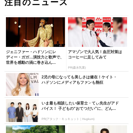
注目のニュース
ジェニファー・ハドソンにレ
アマゾンで大人気！血圧対策は
ディー・ガガ…演技力と歌声で、
コーヒーに足してみて
世界を感動の渦に巻き込ん...
PR(森永乳業)
2児の母になっても美しさは健在！ケイト・
ハドソンにメディアもファンも熱狂
いま最も相談したい保育士・てぃ先生がアド
バイス！ 子どもの“おてつだい”に、どん...
PR(アタック・キュキュット｜Hugkum)