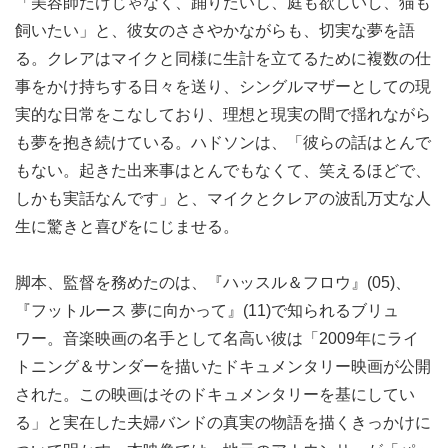
「美容師だけじゃなく、踊りたいし、庭も欲しいし、猫も
飼いたい」と、彼女のささやかながらも、切実な夢を語
る。クレアはマイクと同様に生計を立てるために複数の仕
事をかけ持ちする日々を送り、シングルマザーとしての現
実的な日常をこなしており、理想と現実の間で揺れながら
も夢を抱き続けている。ハドソンは、「彼らの話はとんで
もない。起きた出来事はとんでもなくて、笑えるほどで、
しかも実話なんです」と、マイクとクレアの波乱万丈な人
生に驚きと喜びをにじませる。
脚本、監督を務めたのは、『ハッスル＆フロウ』(05)、
『フットルース 夢に向かって』(11)で知られるブリュ
ワー。音楽映画の名手として名高い彼は「2009年にライ
トニング＆サンダーを描いたドキュメンタリー映画が公開
された。この映画はそのドキュメンタリーを基にしてい
る」と実在した夫婦バンドの真実の物語を描くきっかけに