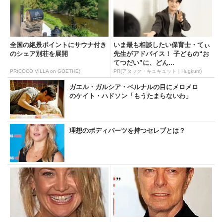
全国の絶景ポイントにサウナ付き
いま最も相談したい保育士・てぃ
のシェア別荘を展開
先生がアドバイス！ 子どもの“お
てつだい”に、どん...
PR(COCO VILLA on GOETHE)
PR(アタック・キュキュット｜Hugkum)
ガエル・ガルシア・ベルナルの目にメロメロ
のケイト・ハドソン「もうたまらないわ」
理想のボディパーツを持つセレブとは？