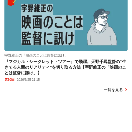
宇野維正の「映画のことは監督に訊け」
『マジカル・シークレット・ツアー』で飛躍。天野千尋監督の“生
きてる人間のリアリティ”を切り取る方法【宇野維正の「映画のこ
とは監督に訊け」】
第30回
2026/6/25 21:15
一覧を見る