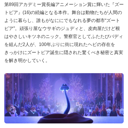
第89回アカデミー賞長編アニメーション賞に輝いた『ズー
トピア』(16)の続編となる本作。舞台は動物たちが人間の
ように暮らし、誰もがなににでもなれる夢の都市“ズート
ピア”。頑張り屋なウサギのジュディと、皮肉屋だけど根
はやさしいキツネのニック。警察官としてふたたびバディ
を組んだ2人が、100年ぶりに街に現れたヘビの存在を
きっかけにズートピア誕生に隠された驚くべき秘密と真実
を解き明かしていく。