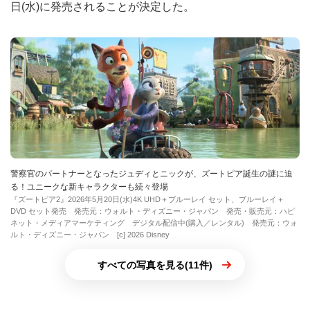
日(水)に発売されることが決定した。
警察官のパートナーとなったジュディとニックが、ズートピア誕生の謎に迫
る！ユニークな新キャラクターも続々登場
『ズートピア2』2026年5月20日(水)4K UHD＋ブルーレイ セット、ブルーレイ＋
DVD セット発売 発売元：ウォルト・ディズニー・ジャパン 発売・販売元：ハピ
ネット・メディアマーケティング デジタル配信中(購入／レンタル) 発売元：ウォ
ルト・ディズニー・ジャパン [c] 2026 Disney
すべての写真を見る(11件)