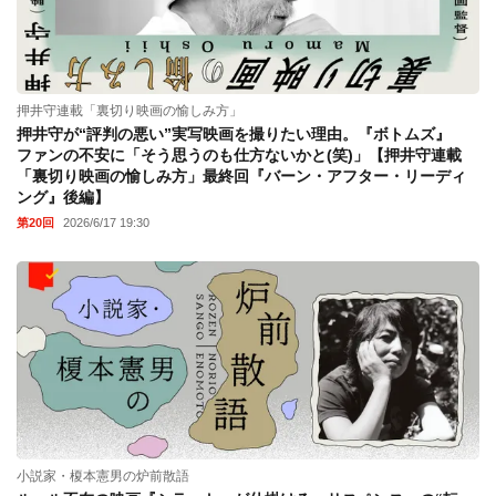
押井守連載「裏切り映画の愉しみ方」
押井守が“評判の悪い”実写映画を撮りたい理由。『ボトムズ』
ファンの不安に「そう思うのも仕方ないかと(笑)」【押井守連載
「裏切り映画の愉しみ方」最終回『バーン・アフター・リーディ
ング』後編】
第20回
2026/6/17 19:30
小説家・榎本憲男の炉前散語