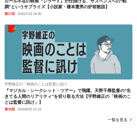
ルール不在の映画『シラート』が仕掛ける、サスペンスへの“転
調”というサプライズ【小説家・榎本憲男の炉前散語】
第17回
2026/7/18 18:30
宇野維正の「映画のことは監督に訊け」
『マジカル・シークレット・ツアー』で飛躍。天野千尋監督の“生
きてる人間のリアリティ”を切り取る方法【宇野維正の「映画のこ
とは監督に訊け」】
第30回
2026/6/25 21:15
一覧を見る