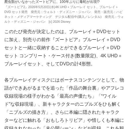
爬虫類がいなかったズートピアに、100年ぶりに毒蛇が出現!?
『ズートピア2』2026年5月20日(水)4K UHD＋ブルーレイ セット、ブルーレイ＋
DVD セット発売 発売元：ウォルト・ディズニー・ジャパン 発売・販売元：ハピ
ネット・メディアマーケティング デジタル配信中(購入／レンタル) 発売元：ウォ
ルト・ディズニー・ジャパン [c] 2026 Disney
このたび発売が決定したのは、ブルーレイ＋DVDセット
に加え、別売りの前作『ズートピア』ブルーレイ＋DVD
セットと一緒に収納することができるブルーレイ＋DVD
セット コンプリート・ケース付き(数量限定)、4K UHD＋
ブルーレイセット、そしてDVDの計4形態。
各ブルーレイディスクにはボーナスコンテンツとして、物
語ができあがるまでを追った「作品の舞台裏」やアフレコ
収録現場の様子がわかる「最高の声優たち」「“ワイル
ド”な収録現場」、新キャラクターのニブルズをひも解く
「ニブルズの描き方」、さらに本編に隠されたキャラク
ターなどに触れる「おもしろトリビア」や惜しくも本編に
収録されなかった「未公開シーン」などが収録。これを観