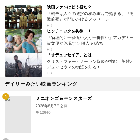
映画ファンはどう観た？
「戦争は人々の選択の積み重ねで始まる」『開
戦前夜』が問いかけるメッセージ
PR
ヒッチコックを彷彿…！
「物理的に一番近い人が一番怖い」アカデミー
賞女優が体現する“隣人”の恐怖
PR
「オデュッセイア」とは
クリストファー・ノーラン監督が挑む、英雄オ
デュッセウスの物語を知る！
PR
デイリーみたい映画ランキング
ミニオンズ＆モンスターズ
2026年8月7日公開
12660