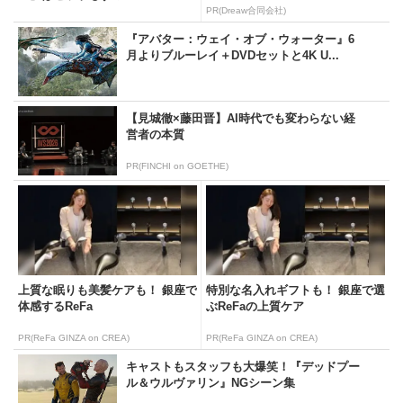
PR(Dreaw合同会社)
『アバター：ウェイ・オブ・ウォーター』6
月よりブルーレイ＋DVDセットと4K U...
【見城徹×藤田晋】AI時代でも変わらない経
営者の本質
PR(FINCHI on GOETHE)
上質な眠りも美髪ケアも！ 銀座で
特別な名入れギフトも！ 銀座で選
体感するReFa
ぶReFaの上質ケア
PR(ReFa GINZA on CREA)
PR(ReFa GINZA on CREA)
キャストもスタッフも大爆笑！『デッドプー
ル＆ウルヴァリン』NGシーン集