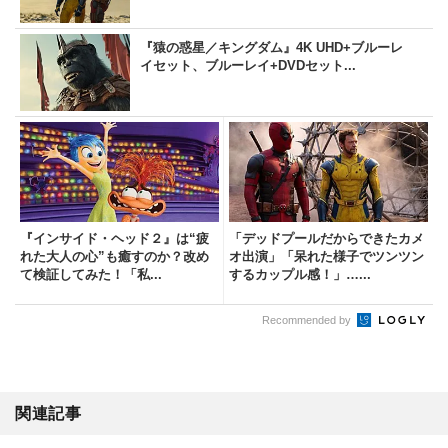
『猿の惑星／キングダム』4K UHD+ブルーレ
イセット、ブルーレイ+DVDセット...
『インサイド・ヘッド２』は“疲
「デッドプールだからできたカメ
れた大人の心”も癒すのか？改め
オ出演」「呆れた様子でツンツン
て検証してみた！「私...
するカップル感！」…...
Recommended by
関連記事