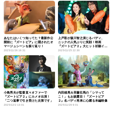
あなたはいくつ知ってた？最新作公
上戸彩が森川智之演じるバディ、
開前に『ズートピア』に隠されたオ
ニックの人気ぶりに笑顔！映画
マージュシーンを振り返り！
『ズートピア２』大ヒット祈願イベ
ントで“イケメン”発言の山田涼介に
2025/11/26 16:31
2025/11/25 22:30
ツッコミも!?
小島秀夫が監督直々オファーで
内田雄馬＆斉藤壮馬の「シマって
『ズートピア２』にカメオ出演！
こ！」もお披露目！『ズートピア
「二つ返事で引き受けた次第です」
２』名バディ再来に心躍る本編映像
2025/12/2 13:01
2025/11/29 9:01