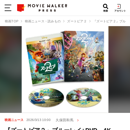
検索
アカウント
映画TOP
映画ニュース・読みもの
ズートピア２
『ズートピア２』ブルーレ
久保田和馬
映画ニュース
2026/3/13 10:00