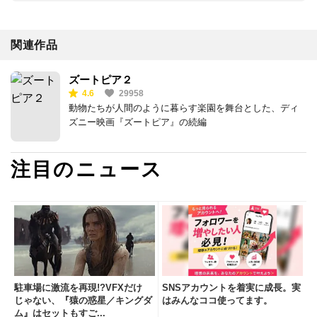
関連作品
ズートピア２
4.6
29958
動物たちが人間のように暮らす楽園を舞台とした、ディ
ズニー映画『ズートピア』の続編
注目のニュース
駐車場に激流を再現!?VFXだけ
SNSアカウントを着実に成長。実
じゃない、『猿の惑星／キングダ
はみんなココ使ってます。
ム』はセットもすご...