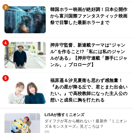
韓国ホラー映画が絶好調！日本公開作
から富川国際ファンタスティック映画
祭で目撃した最新ホラーまで
押井守監督、新連載テーマは“ジャン
ル”を作ること!?「私には私のジャン
ルがある」【押井守連載「勝手にジャ
ンル。」プロローグ】
福原遥＆汐見夏衛も思わず感無量！
『あの星が降る丘で、君とまた出会い
たい。』で高校教師になった主人公の
想いと成長に胸を打たれる
LiSAが推すミニオンズ
ダイフクが耳から離れない！最新作『ミニオン
ズ＆モンスターズ』見どころは？
PR