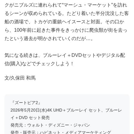
クがニブルズに連れられて“マーシュ・マーケット”を訪れ
るシーンが収められている。たどり着いた半分沈没した客
船の酒場で、トカゲの重鎮ヘイスースと対面。その口か
ら、100年前に起きた事件をきっかけに爬虫類が街を去っ
たという過去が明かされていくのだが…。
気になる続きは、ブルーレイ＋DVDセットやデジタル配
信(購入)などでチェックしよう！
文/久保田 和馬
『ズートピア2』
2026年5月20日(水)4K UHD＋ブルーレイ セット、ブルーレ
イ＋DVD セット発売
発売元：ウォルト・ディズニー・ジャパン
発売・販売元：ハピネット・メディアマーケティング